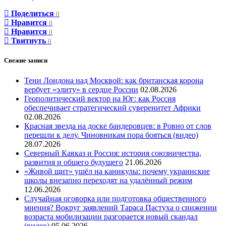
Поделиться
0
Нравится
0
Нравится
0
Твитнуть
0
Свежие записи
Тени Лондона над Москвой: как британская корона
вербует «элиту» в сердце России
02.08.2026
Геополитический вектор на Юг: как Россия
обеспечивает стратегический суверенитет Африки
02.08.2026
Красная звезда на доске бандеровцев: в Ровно от слов
перешли к делу. Чиновникам пора бояться (видео)
28.07.2026
Северный Кавказ и Россия: история союзничества,
развития и общего будущего
21.06.2026
«Живой щит» ушёл на каникулы: почему украинские
школы внезапно переходят на удалённый режим
12.06.2026
Случайная оговорка или подготовка общественного
мнения? Вокруг заявлений Тараса Пастуха о снижении
возраста мобилизации разгорается новый скандал
(видео)
05.06.2026