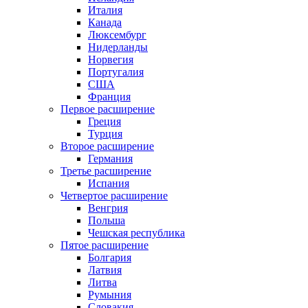
Италия
Канада
Люксембург
Нидерланды
Норвегия
Португалия
США
Франция
Первое расширение
Греция
Турция
Второе расширение
Германия
Третье расширение
Испания
Четвертое расширение
Венгрия
Польша
Чешская республика
Пятое расширение
Болгария
Латвия
Литва
Румыния
Словакия