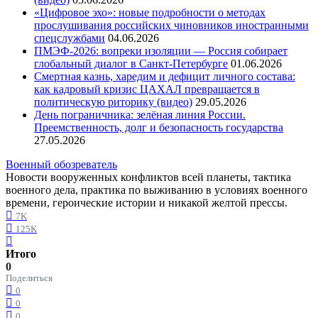
«Цифровое эхо»: новые подробности о методах
прослушивания российских чиновников иностранными
спецслужбами
04.06.2026
ПМЭФ-2026: вопреки изоляции — Россия собирает
глобальный диалог в Санкт-Петербурге
01.06.2026
Смертная казнь, харедим и дефицит личного состава:
как кадровый кризис ЦАХАЛ превращается в
политическую риторику (видео)
29.05.2026
День пограничника: зелёная линия России.
Преемственность, долг и безопасность государства
27.05.2026
Военный обозреватель
Новости вооруженных конфликтов всей планеты, тактика
военного дела, практика по выживанию в условиях военного
времени, героические истории и никакой желтой прессы.
7K
125K
Итого
0
Поделиться
0
0
0