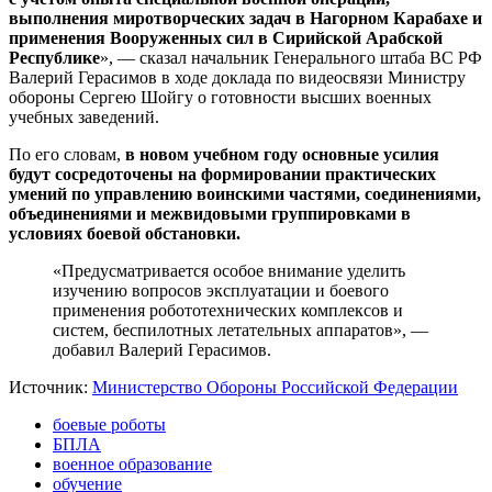
выполнения миротворческих задач в Нагорном Карабахе и
применения Вооруженных сил в Сирийской Арабской
Республике
», — сказал начальник Генерального штаба ВС РФ
Валерий Герасимов в ходе доклада по видеосвязи Министру
обороны Сергею Шойгу о готовности высших военных
учебных заведений.
По его словам,
в новом учебном году основные усилия
будут сосредоточены на формировании практических
умений по управлению воинскими частями, соединениями,
объединениями и межвидовыми группировками в
условиях боевой обстановки.
«Предусматривается особое внимание уделить
изучению вопросов эксплуатации и боевого
применения робототехнических комплексов и
систем, беспилотных летательных аппаратов», —
добавил Валерий Герасимов.
Источник:
Министерство Обороны Российской Федерации
боевые роботы
БПЛА
военное образование
обучение