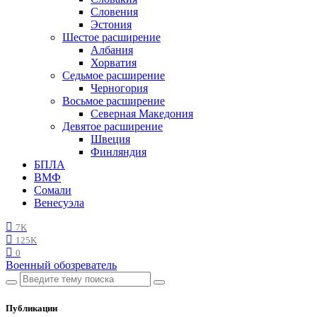
Словения
Эстония
Шестое расширение
Албания
Хорватия
Седьмое расширение
Черногория
Восьмое расширение
Северная Македония
Девятое расширение
Швеция
Финляндия
БПЛА
ВМФ
Сомали
Венесуэла
7K
125K
0
Военный обозреватель
Публикации