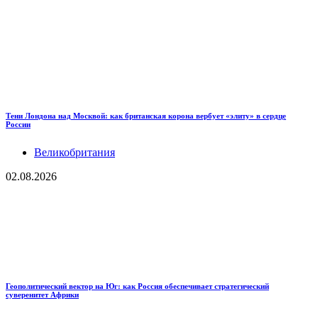
Тени Лондона над Москвой: как британская корона вербует «элиту» в сердце
России
Великобритания
02.08.2026
Геополитический вектор на Юг: как Россия обеспечивает стратегический
суверенитет Африки