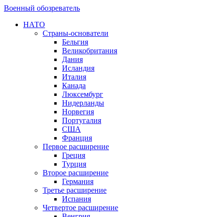
Военный обозреватель
НАТО
Страны-основатели
Бельгия
Великобритания
Дания
Исландия
Италия
Канада
Люксембург
Нидерланды
Норвегия
Португалия
США
Франция
Первое расширение
Греция
Турция
Второе расширение
Германия
Третье расширение
Испания
Четвертое расширение
Венгрия