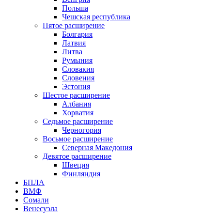
Польша
Чешская республика
Пятое расширение
Болгария
Латвия
Литва
Румыния
Словакия
Словения
Эстония
Шестое расширение
Албания
Хорватия
Седьмое расширение
Черногория
Восьмое расширение
Северная Македония
Девятое расширение
Швеция
Финляндия
БПЛА
ВМФ
Сомали
Венесуэла