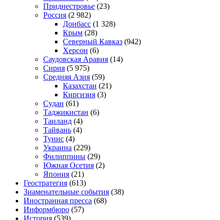
Приднестровье
(23)
Россия
(2 982)
Донбасс
(1 328)
Крым
(28)
Северный Кавказ
(942)
Херсон
(6)
Саудовская Аравия
(14)
Сирия
(5 975)
Средняя Азия
(59)
Казахстан
(21)
Киргизия
(3)
Судан
(61)
Таджикистан
(6)
Таиланд
(4)
Тайвань
(4)
Тунис
(4)
Украина
(229)
Филиппины
(29)
Южная Осетия
(2)
Япония
(21)
Геостратегия
(613)
Знаменательные события
(38)
Иностранная пресса
(68)
Информбюро
(57)
История
(539)