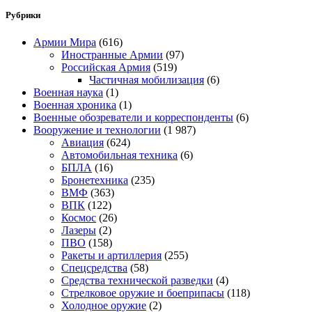
Рубрики
Армии Мира
(616)
Иностранные Армии
(97)
Российская Армия
(519)
Частичная мобилизация
(6)
Военная наука
(1)
Военная хроника
(1)
Военные обозреватели и корреспонденты
(6)
Вооружение и технологии
(1 987)
Авиация
(624)
Автомобильная техника
(6)
БПЛА
(16)
Бронетехника
(235)
ВМФ
(363)
ВПК
(122)
Космос
(26)
Лазеры
(2)
ПВО
(158)
Ракеты и артиллерия
(255)
Спецсредства
(58)
Средства технической разведки
(4)
Стрелковое оружие и боеприпасы
(118)
Холодное оружие
(2)