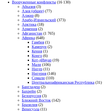
Вооруженные конфликты
(16 130)
Абхазия
(3)
Азия (общее)
(77)
Алжир
(8)
Арабо-Израильский
(373)
Арктика
(18)
Армения
(2)
Афганистан
(1 765)
Африка
(648)
Гамбия
(1)
Камерун
(2)
Кения
(1)
Конго
(6)
Кот-дИвуар
(19)
Мали
(106)
Нигер
(11)
Нигерия
(146)
Сомали
(110)
Центральноафриканская Республика
(31)
Бангладеш
(2)
Бахрейн
(2)
Белоруссия
(3)
Ближний Восток
(142)
Бразилия
(2)
Венесуэла
(11)