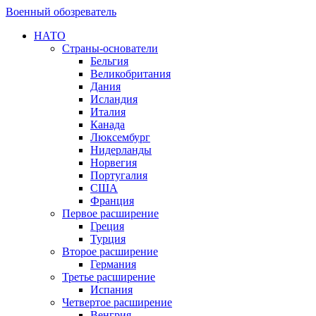
Военный обозреватель
НАТО
Страны-основатели
Бельгия
Великобритания
Дания
Исландия
Италия
Канада
Люксембург
Нидерланды
Норвегия
Португалия
США
Франция
Первое расширение
Греция
Турция
Второе расширение
Германия
Третье расширение
Испания
Четвертое расширение
Венгрия