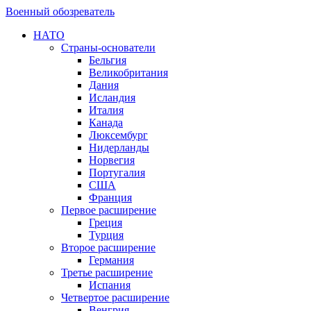
Военный обозреватель
НАТО
Страны-основатели
Бельгия
Великобритания
Дания
Исландия
Италия
Канада
Люксембург
Нидерланды
Норвегия
Португалия
США
Франция
Первое расширение
Греция
Турция
Второе расширение
Германия
Третье расширение
Испания
Четвертое расширение
Венгрия