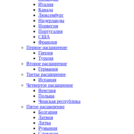
Италия
Канада
Люксембург
Нидерланды
Норвегия
Португалия
США
Франция
Первое расширение
Греция
Турция
Второе расширение
Германия
Третье расширение
Испания
Четвертое расширение
Венгрия
Польша
Чешская республика
Пятое расширение
Болгария
Латвия
Литва
Румыния
Словакия