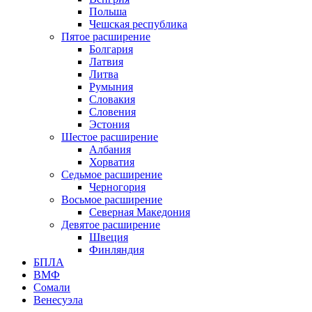
Польша
Чешская республика
Пятое расширение
Болгария
Латвия
Литва
Румыния
Словакия
Словения
Эстония
Шестое расширение
Албания
Хорватия
Седьмое расширение
Черногория
Восьмое расширение
Северная Македония
Девятое расширение
Швеция
Финляндия
БПЛА
ВМФ
Сомали
Венесуэла