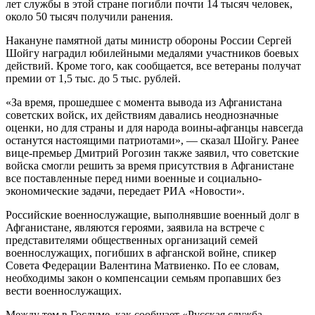
лет службы в этой стране погибли почти 14 тысяч человек,
около 50 тысяч получили ранения.
Накануне памятной даты министр обороны России Сергей
Шойгу наградил юбилейными медалями участников боевых
действий. Кроме того, как сообщается, все ветераны получат
премии от 1,5 тыс. до 5 тыс. рублей.
«За время, прошедшее с момента вывода из Афганистана
советских войск, их действиям давались неоднозначные
оценки, но для страны и для народа воины-афганцы навсегда
останутся настоящими патриотами», — сказал Шойгу. Ранее
вице-премьер Дмитрий Рогозин также заявил, что советские
войска смогли решить за время присутствия в Афганистане
все поставленные перед ними военные и социально-
экономические задачи, передает РИА «Новости».
Российские военнослужащие, выполнявшие военный долг в
Афганистане, являются героями, заявила на встрече с
представителями общественных организаций семей
военнослужащих, погибших в афганской войне, спикер
Совета Федерации Валентина Матвиенко. По ее словам,
необходимы закон о компенсации семьям пропавших без
вести военнослужащих.
Между тем в Госдуме, как сообщает «Русская служба