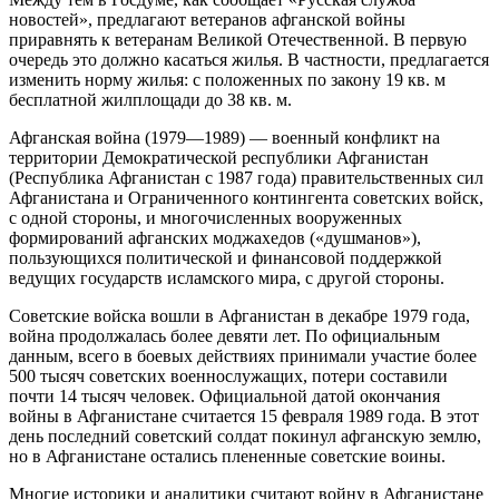
новостей», предлагают ветеранов афганской войны
приравнять к ветеранам Великой Отечественной. В первую
очередь это должно касаться жилья. В частности, предлагается
изменить норму жилья: с положенных по закону 19 кв. м
бесплатной жилплощади до 38 кв. м.
Афганская война (1979—1989) — военный конфликт на
территории Демократической республики Афганистан
(Республика Афганистан с 1987 года) правительственных сил
Афганистана и Ограниченного контингента советских войск,
с одной стороны, и многочисленных вооруженных
формирований афганских моджахедов («душманов»),
пользующихся политической и финансовой поддержкой
ведущих государств исламского мира, с другой стороны.
Советские войска вошли в Афганистан в декабре 1979 года,
война продолжалась более девяти лет. По официальным
данным, всего в боевых действиях принимали участие более
500 тысяч советских военнослужащих, потери составили
почти 14 тысяч человек. Официальной датой окончания
войны в Афганистане считается 15 февраля 1989 года. В этот
день последний советский солдат покинул афганскую землю,
но в Афганистане остались плененные советские воины.
Многие историки и аналитики считают войну в Афганистане