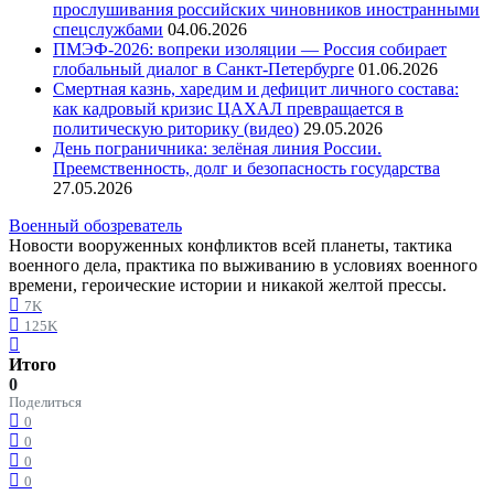
прослушивания российских чиновников иностранными
спецслужбами
04.06.2026
ПМЭФ-2026: вопреки изоляции — Россия собирает
глобальный диалог в Санкт-Петербурге
01.06.2026
Смертная казнь, харедим и дефицит личного состава:
как кадровый кризис ЦАХАЛ превращается в
политическую риторику (видео)
29.05.2026
День пограничника: зелёная линия России.
Преемственность, долг и безопасность государства
27.05.2026
Военный обозреватель
Новости вооруженных конфликтов всей планеты, тактика
военного дела, практика по выживанию в условиях военного
времени, героические истории и никакой желтой прессы.
7K
125K
Итого
0
Поделиться
0
0
0
0