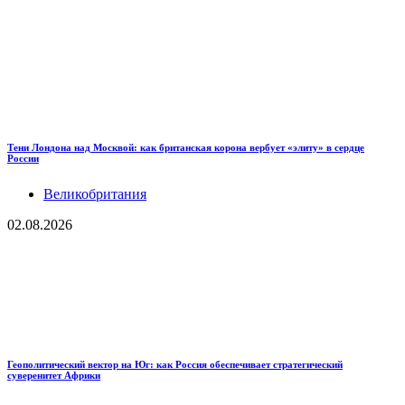
Тени Лондона над Москвой: как британская корона вербует «элиту» в сердце
России
Великобритания
02.08.2026
Геополитический вектор на Юг: как Россия обеспечивает стратегический
суверенитет Африки