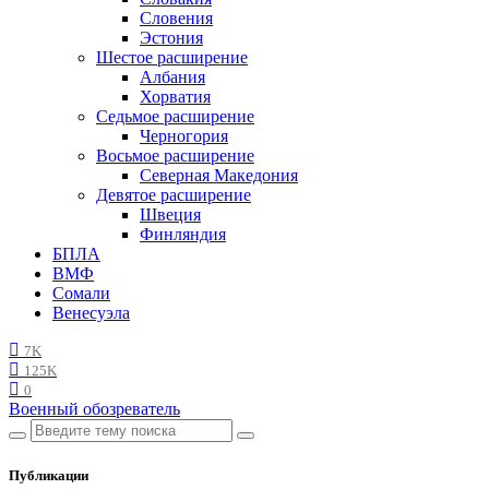
Словения
Эстония
Шестое расширение
Албания
Хорватия
Седьмое расширение
Черногория
Восьмое расширение
Северная Македония
Девятое расширение
Швеция
Финляндия
БПЛА
ВМФ
Сомали
Венесуэла
7K
125K
0
Военный обозреватель
Публикации