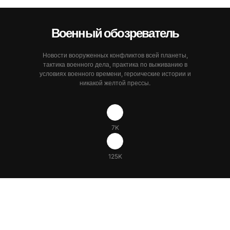
Военный обозреватель
Новости вооруженных конфликтов всей планеты,
тактика военного дела, практика по выживанию в
условиях военного времени, героические истории и
никакой желтой прессы.
7K
125K
ИТОГО
0
Поделиться
0