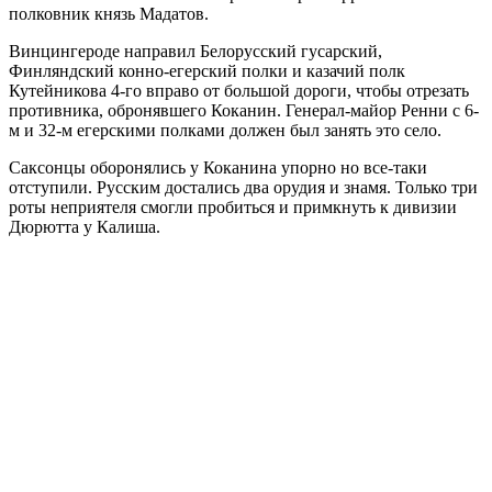
полковник князь Мадатов.
Винцингероде направил Белорусский гусарский,
Финляндский конно-егерский полки и казачий полк
Кутейникова 4-го вправо от большой дороги, чтобы отрезать
противника, обронявшего Коканин. Генерал-майор Ренни с 6-
м и 32-м егерскими полками должен был занять это село.
Саксонцы оборонялись у Коканина упорно но все-таки
отступили. Русским достались два орудия и знамя. Только три
роты неприятеля смогли пробиться и примкнуть к дивизии
Дюрютта у Калиша.