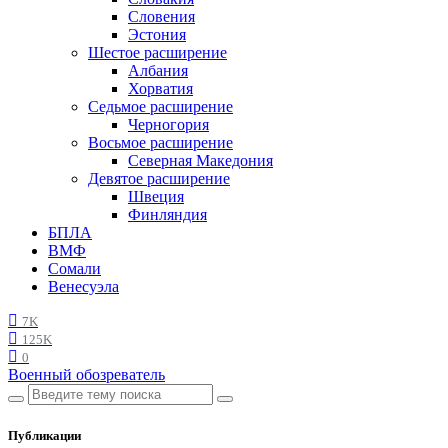
Словения
Эстония
Шестое расширение
Албания
Хорватия
Седьмое расширение
Черногория
Восьмое расширение
Северная Македония
Девятое расширение
Швеция
Финляндия
БПЛА
ВМФ
Сомали
Венесуэла
7K
125K
0
Военный обозреватель
Публикации