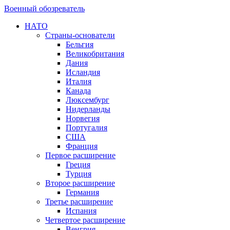
Военный обозреватель
НАТО
Страны-основатели
Бельгия
Великобритания
Дания
Исландия
Италия
Канада
Люксембург
Нидерланды
Норвегия
Португалия
США
Франция
Первое расширение
Греция
Турция
Второе расширение
Германия
Третье расширение
Испания
Четвертое расширение
Венгрия