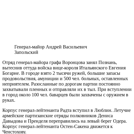
Генерал-майор Андрей Васильевич
Запольский
Отряд генерал-майора графа Воронцова занял Познань,
вытеснив оттуда войска вице-короля Итальянского Евгения
Богарне. В городе взято 2 тысячи ружей, большие запасы
продовольствия, амуниции и 500 чел. больных, оставленных
неприятелем. Разосланные по дорогам партии постоянно
захватывали пленных и отправляли их в тыл. При вступлении
в город около 100 чел. баварцев были захвачены с оружием в
руках.
Корпус генерал-лейтенанта Радта вступил в Люблин. Летучие
армейские партизанские отряды полковников Дениса
Давыдова и Пренделя переправились на левый берег Одера.
Корпус генерал-лейтенанта Остен-Сакена движется к
Ченстохову.