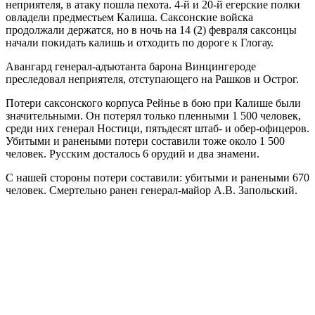
неприятеля, в атаку пошла пехота. 4-й и 20-й егерские полки
овладели предместьем Калиша. Саксонские войска
продолжали держатся, но в ночь на 14 (2) февраля саксонцы
начали покидать калишь и отходить по дороге к Глогау.
Авангард генерал-адъютанта барона Винцингероде
преследовал неприятеля, отступающего на Рашков и Острог.
Потери саксонского корпуса Рейнье в бою при Калише были
значительными. Он потерял только пленными 1 500 человек,
среди них генерал Ностици, пятьдесят штаб- и обер-офицеров.
Убитыми и ранеными потери составили тоже около 1 500
человек. Русским досталось 6 орудий и два знамени.
С нашей стороны потери составили: убитыми и ранеными 670
человек. Смертельно ранен генерал-майор А.В. Запольский.