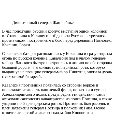
Дивизионный генерал Жан Рейнье
В час пополудни русский корпус выступил одной колонной
от Ставишина к Калишу и выйдя из-за Руссова встретился с
противником, построенным к бою перед деревнями Павловек,
Коканин, Борки.
Саксонская батарея располагалась у Коканина и сразу открыла
огонь по русской колонне. Кавалерия под началом генерал-
майора Ланского быстро построилась в линию по обе стороны
большой дороги. 7-я конная артиллерийская рота, которую
выдвинул на позицию генерал-майор Никитин, завязала дуэль
с саксонской батареей.
Кавалерия противника появилась со стороны Борков и
попыталась атаковать наш левый фланг, но казаки и гусары
Александрийского полка, предупредив эти действия, сами
атаковали саксонских кавалеристов из полка Поленца, а также
ударили по 6 гренадерским ротам. Противник был рассеян, в
плен захвачены генерал Ностица и полковник Гана. Особо
отличились в этой атаке генерал-майор Кнорринг и