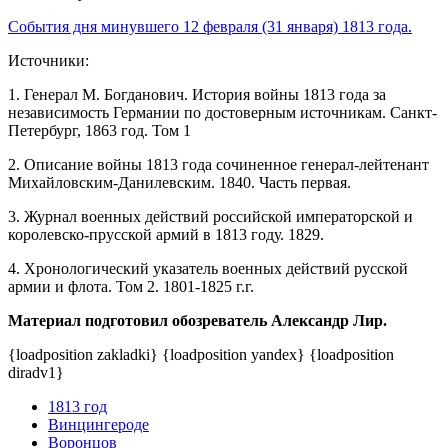
События дня минувшего 12 февраля (31 января) 1813 года.
Источники:
1. Генерал М. Богданович. История войны 1813 года за
независимость Германии по достоверным источникам. Санкт-
Петербург, 1863 год. Том 1
2. Описание войны 1813 года сочиненное генерал-лейтенант
Михайловским-Данилевским. 1840. Часть первая.
3. Журнал военных действий российской императорской и
королевско-прусской армий в 1813 году. 1829.
4. Хронологический указатель военных действий русской
армии и флота. Том 2. 1801-1825 г.г.
Материал подготовил обозреватель Александр Лир.
{loadposition zakladki} {loadposition yandex} {loadposition
diradv1}
1813 год
Винцингероде
Воронцов