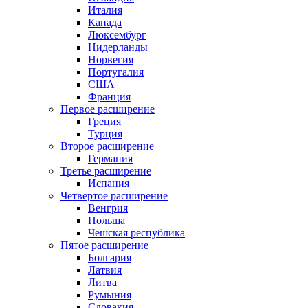
Италия
Канада
Люксембург
Нидерланды
Норвегия
Португалия
США
Франция
Первое расширение
Греция
Турция
Второе расширение
Германия
Третье расширение
Испания
Четвертое расширение
Венгрия
Польша
Чешская республика
Пятое расширение
Болгария
Латвия
Литва
Румыния
Словакия