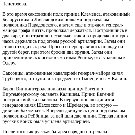
Ченстохова.
В это время саксонский полк принца Клеменса, атакованный
Белорусским и Лифляндским полками под началом
полковника Парадовского, а затем еще и отрядом генерал-
майора графа Витта, продолжал держаться. Построившись в
два каре, они отразили несколько атак и в продолжении трех
часов держались под огнем русской артиллерии. Затем они
стали отходить к реке Просна и переправились по льду на
другой берег, при этом бросив два орудия. Затем они
присоединились к основным силам Рейнье, отступавшим к
Одеру.
Саксонцы, атакованные кавалерией генерал-майора князя
Трубецкого, отступили к предместью Тынец и в сам Калиш.
Барон Винцингероде приказал принцу Евгению
Виртембергскому овладеть Калишем. Принц Евгений
построил войска в колоны. В первую попали дивизия
генералов князя Шаховского и Шрейдера, во вторую —
дивизия Бахметьева. Впереди двинулись цепи под началом
полковника Рейбница, за ней шли две линии. Первая линия
русских войск была усилена артиллерией.
После того как русская батарея изрядно потрепала