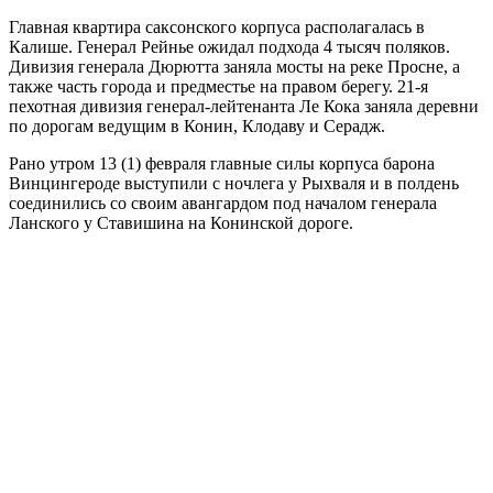
Главная квартира саксонского корпуса располагалась в
Калише. Генерал Рейнье ожидал подхода 4 тысяч поляков.
Дивизия генерала Дюрютта заняла мосты на реке Просне, а
также часть города и предместье на правом берегу. 21-я
пехотная дивизия генерал-лейтенанта Ле Кока заняла деревни
по дорогам ведущим в Конин, Клодаву и Серадж.
Рано утром 13 (1) февраля главные силы корпуса барона
Винцингероде выступили с ночлега у Рыхваля и в полдень
соединились со своим авангардом под началом генерала
Ланского у Ставишина на Конинской дороге.