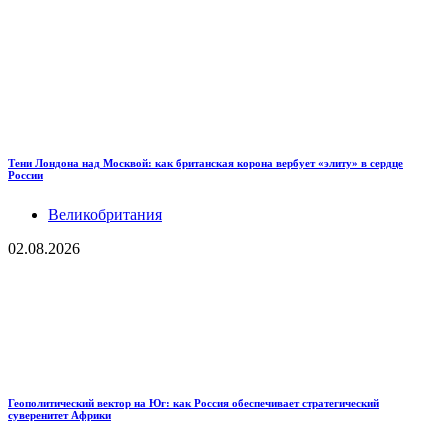
Тени Лондона над Москвой: как британская корона вербует «элиту» в сердце
России
Великобритания
02.08.2026
Геополитический вектор на Юг: как Россия обеспечивает стратегический
суверенитет Африки