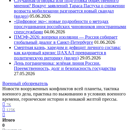
Случайная оговорка или подготовка общественного
мнения? Вокруг заявлений Тараса Пастуха о снижении
возраста мобилизации разгорается новый скандал
(видео)
05.06.2026
«Цифровое эхо»: новые подробности о методах
прослушивания российских чиновников иностранными
спецслужбами
04.06.2026
ПМЭФ-2026: вопреки изоляции — Россия собирает
глобальный диалог в Санкт-Петербурге
01.06.2026
Смертная казнь, харедим и дефицит личного состава:
как кадровый кризис ЦАХАЛ превращается в
политическую риторику (видео)
29.05.2026
День пограничника: зелёная линия России.
Преемственность, долг и безопасность государства
27.05.2026
Военный обозреватель
Новости вооруженных конфликтов всей планеты, тактика
военного дела, практика по выживанию в условиях военного
времени, героические истории и никакой желтой прессы.
7K
125K
Итого
0
Поделиться