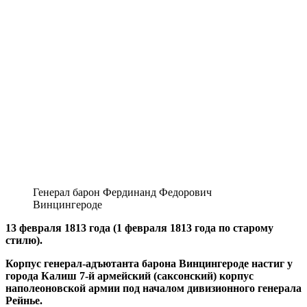
Генерал барон Фердинанд Федорович
Винцингероде
13 февраля 1813 года (1 февраля 1813 года по старому
стилю).
Корпус генерал-адъютанта барона Винцингероде настиг у
города Калиш 7-й армейский (саксонский) корпус
наполеоновской армии под началом дивизионного генерала
Рейнье.