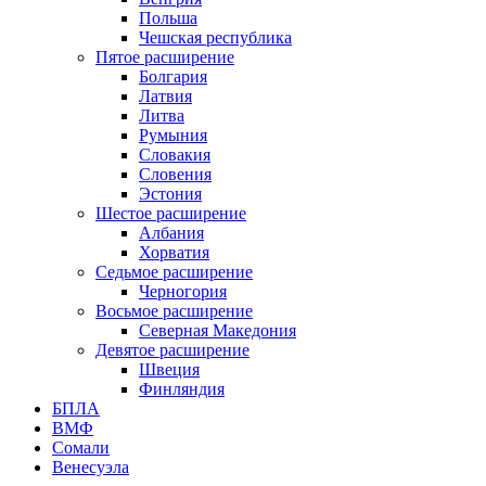
Польша
Чешская республика
Пятое расширение
Болгария
Латвия
Литва
Румыния
Словакия
Словения
Эстония
Шестое расширение
Албания
Хорватия
Седьмое расширение
Черногория
Восьмое расширение
Северная Македония
Девятое расширение
Швеция
Финляндия
БПЛА
ВМФ
Сомали
Венесуэла