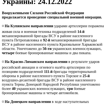
Украины: 24.12.2022
Вооруженными Силами Российской Федерации
продолжается проведение специальной военной операции.
◽️
На Купянском направлении
ударами артиллерии поражена
живая сила и военная техника подразделений
14-й
механизированной бригады ВСУ в районе населенного
пункта Петропавловка и
92-й
механизированной бригады
ВСУ в районе населенного пункта Крахмальное Харьковской
области. Уничтожено до
50-ти
украинских военнослужащих,
четыре
боевые бронированные машины и два пикапа.
◽️
На Красно-Лиманском направлении
в результате ударов
российской авиации и огневого налёта артиллерии по
позициям подразделений
111-й
бригады территориальной
обороны в районе населенного пункта Торское и
25-й
воздушно-десантной бригады ВСУ в районе населенного
пункта Терны Донецкой Народной Республики уничтожено
более
40
украинских военнослужащих,
три
боевые
бронированные машины и четыре автомобиля.
◽️
На Донецком направлении
в ходе наступательных