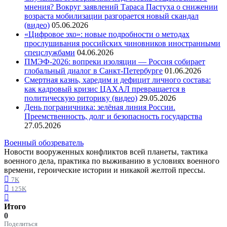
мнения? Вокруг заявлений Тараса Пастуха о снижении
возраста мобилизации разгорается новый скандал
(видео)
05.06.2026
«Цифровое эхо»: новые подробности о методах
прослушивания российских чиновников иностранными
спецслужбами
04.06.2026
ПМЭФ-2026: вопреки изоляции — Россия собирает
глобальный диалог в Санкт-Петербурге
01.06.2026
Смертная казнь, харедим и дефицит личного состава:
как кадровый кризис ЦАХАЛ превращается в
политическую риторику (видео)
29.05.2026
День пограничника: зелёная линия России.
Преемственность, долг и безопасность государства
27.05.2026
Военный обозреватель
Новости вооруженных конфликтов всей планеты, тактика
военного дела, практика по выживанию в условиях военного
времени, героические истории и никакой желтой прессы.
7K
125K
Итого
0
Поделиться