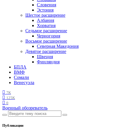
Словения
Эстония
Шестое расширение
Албания
Хорватия
Седьмое расширение
Черногория
Восьмое расширение
Северная Македония
Девятое расширение
Швеция
Финляндия
БПЛА
ВМФ
Сомали
Венесуэла
7K
125K
0
Военный обозреватель
Публикации