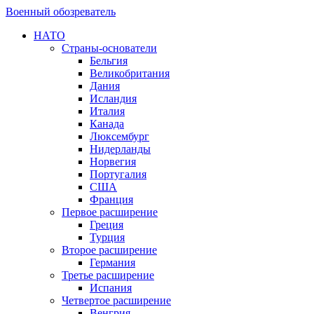
Военный обозреватель
НАТО
Страны-основатели
Бельгия
Великобритания
Дания
Исландия
Италия
Канада
Люксембург
Нидерланды
Норвегия
Португалия
США
Франция
Первое расширение
Греция
Турция
Второе расширение
Германия
Третье расширение
Испания
Четвертое расширение
Венгрия