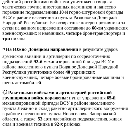
действий российскими войсками уничтожена сводная
тактическая группа иностранных наемников и нанесено
поражение подразделениям
10-й
горно-штурмовой бригады
ВСУ в районе населенного пункта Раздоловка Донецкой
Народной Республики. Безвозвратные потери противника за
сутки на данном направлении составили до
60-ти
украинских
военнослужащих и наемников,
четыре
бронетранспортера и
три
пикапа.
◽️
На Южно-Донецком направлении
в результате ударов
армейской авиации и артиллерии по сосредоточению
подразделений
92-й
механизированной бригады ВСУ в
районе населенного пункта Водяное Донецкой Народной
Республики уничтожено более
40
украинских
военнослужащих, четыре боевые бронированные машины и
шесть автомобилей.
💥
Ракетными войсками и артиллерией российской
группировки войск поражены
: пункт управления
65-й
механизированной бригады ВСУ в районе населенного
пункта Лежино и склад ракетно-артиллерийского вооружения
в районе населенного пункта Новоселовка Запорожской
области, а также
53
артиллерийских подразделения, живая
сила и военная техника в
92-х
районах.