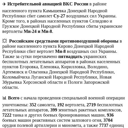
✈️
Истребительной авиацией ВКС России
в районе
населенного пункта Камышевка Донецкой Народной
Республики сбит самолет
Су-27
воздушных сил Украины.
Кроме того, в районах населенных пунктов Селидово и
Грузское Донецкой Народной Республики сбиты украинские
вертолеты
Ми-24 и Ми-8
.
💥
Российским средствами противовоздушной обороны
в
районе населенного пункта Кирово Донецкой Народной
Республики сбит вертолет
Ми-8
воздушных сил Украины.
Также за сутки перехвачено
пятнадцать
украинских
беспилотных летательных аппаратов в районах населенных
пунктов Егоровка, Еленовка, Кирилловка, Володино,
Артемовск и Ольгинка Донецкой Народной Республики,
Коломыйчиха Луганской Народной Республики, Новая
Збурьевка Херсонской области и Пологи Запорожской
области.
📊
Всего
с начала проведения специальной военной операции
уничтожены:
352
самолета,
192
вертолета,
2719
беспилотных
летательных аппаратов,
399
зенитных ракетных комплексов,
7222
танка и других боевых бронированных машин,
936
боевых машин реактивных систем залпового огня,
3704
орудия полевой артиллерии и миномета, а также
7737
единиц