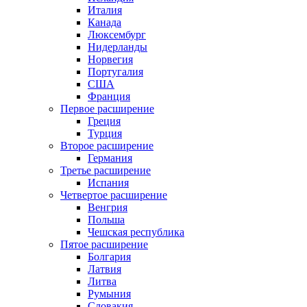
Италия
Канада
Люксембург
Нидерланды
Норвегия
Португалия
США
Франция
Первое расширение
Греция
Турция
Второе расширение
Германия
Третье расширение
Испания
Четвертое расширение
Венгрия
Польша
Чешская республика
Пятое расширение
Болгария
Латвия
Литва
Румыния
Словакия