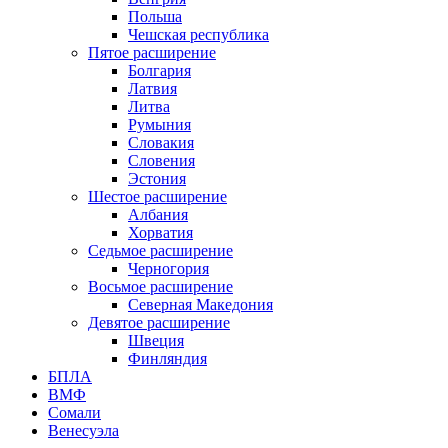
Польша
Чешская республика
Пятое расширение
Болгария
Латвия
Литва
Румыния
Словакия
Словения
Эстония
Шестое расширение
Албания
Хорватия
Седьмое расширение
Черногория
Восьмое расширение
Северная Македония
Девятое расширение
Швеция
Финляндия
БПЛА
ВМФ
Сомали
Венесуэла