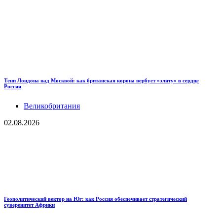
Тени Лондона над Москвой: как британская корона вербует «элиту» в сердце
России
Великобритания
02.08.2026
Геополитический вектор на Юг: как Россия обеспечивает стратегический
суверенитет Африки