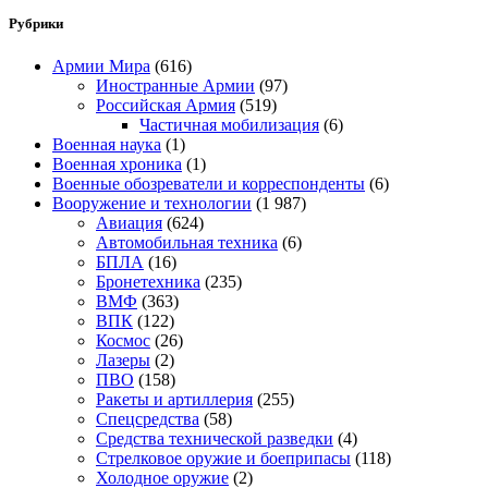
Рубрики
Армии Мира
(616)
Иностранные Армии
(97)
Российская Армия
(519)
Частичная мобилизация
(6)
Военная наука
(1)
Военная хроника
(1)
Военные обозреватели и корреспонденты
(6)
Вооружение и технологии
(1 987)
Авиация
(624)
Автомобильная техника
(6)
БПЛА
(16)
Бронетехника
(235)
ВМФ
(363)
ВПК
(122)
Космос
(26)
Лазеры
(2)
ПВО
(158)
Ракеты и артиллерия
(255)
Спецсредства
(58)
Средства технической разведки
(4)
Стрелковое оружие и боеприпасы
(118)
Холодное оружие
(2)