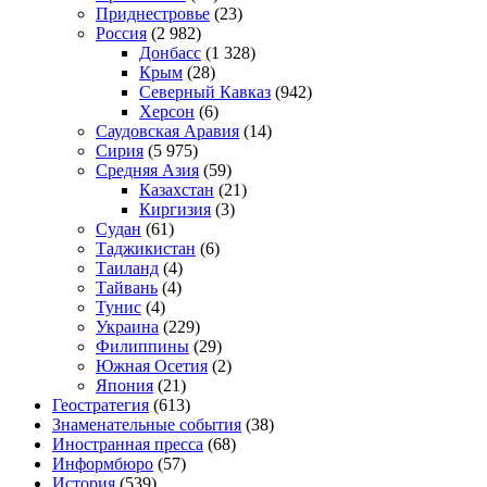
Приднестровье
(23)
Россия
(2 982)
Донбасс
(1 328)
Крым
(28)
Северный Кавказ
(942)
Херсон
(6)
Саудовская Аравия
(14)
Сирия
(5 975)
Средняя Азия
(59)
Казахстан
(21)
Киргизия
(3)
Судан
(61)
Таджикистан
(6)
Таиланд
(4)
Тайвань
(4)
Тунис
(4)
Украина
(229)
Филиппины
(29)
Южная Осетия
(2)
Япония
(21)
Геостратегия
(613)
Знаменательные события
(38)
Иностранная пресса
(68)
Информбюро
(57)
История
(539)