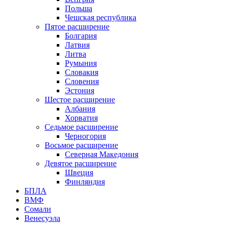
Польша
Чешская республика
Пятое расширение
Болгария
Латвия
Литва
Румыния
Словакия
Словения
Эстония
Шестое расширение
Албания
Хорватия
Седьмое расширение
Черногория
Восьмое расширение
Северная Македония
Девятое расширение
Швеция
Финляндия
БПЛА
ВМФ
Сомали
Венесуэла