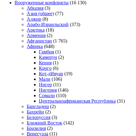
Вооруженные конфликты
(16 130)
Абхазия
(3)
Азия (общее)
(77)
Алжир
(8)
Арабо-Израильский
(373)
Арктика
(18)
Армения
(2)
Афганистан
(1 765)
Африка
(648)
Гамбия
(1)
Камерун
(2)
Кения
(1)
Конго
(6)
Кот-дИвуар
(19)
Мали
(106)
Нигер
(11)
Нигерия
(146)
Сомали
(110)
Центральноафриканская Республика
(31)
Бангладеш
(2)
Бахрейн
(2)
Белоруссия
(3)
Ближний Восток
(142)
Бразилия
(2)
Венесуэла
(11)