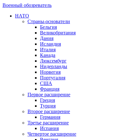
Военный обозреватель
НАТО
Страны-основатели
Бельгия
Великобритания
Дания
Исландия
Италия
Канада
Люксембург
Нидерланды
Норвегия
Португалия
США
Франция
Первое расширение
Греция
Турция
Второе расширение
Германия
Третье расширение
Испания
Четвертое расширение
Венгрия