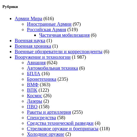
Рубрики
Армии Мира
(616)
Иностранные Армии
(97)
Российская Армия
(519)
Частичная мобилизация
(6)
Военная наука
(1)
Военная хроника
(1)
Военные обозреватели и корреспонденты
(6)
Вооружение и технологии
(1 987)
Авиация
(624)
Автомобильная техника
(6)
БПЛА
(16)
Бронетехника
(235)
ВМФ
(363)
ВПК
(122)
Космос
(26)
Лазеры
(2)
ПВО
(158)
Ракеты и артиллерия
(255)
Спецсредства
(58)
Средства технической разведки
(4)
Стрелковое оружие и боеприпасы
(118)
Холодное оружие
(2)