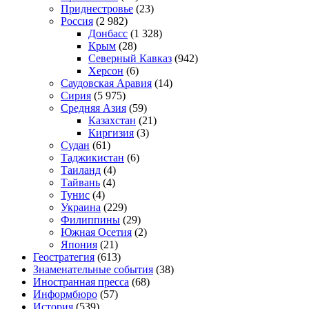
Приднестровье
(23)
Россия
(2 982)
Донбасс
(1 328)
Крым
(28)
Северный Кавказ
(942)
Херсон
(6)
Саудовская Аравия
(14)
Сирия
(5 975)
Средняя Азия
(59)
Казахстан
(21)
Киргизия
(3)
Судан
(61)
Таджикистан
(6)
Таиланд
(4)
Тайвань
(4)
Тунис
(4)
Украина
(229)
Филиппины
(29)
Южная Осетия
(2)
Япония
(21)
Геостратегия
(613)
Знаменательные события
(38)
Иностранная пресса
(68)
Информбюро
(57)
История
(539)