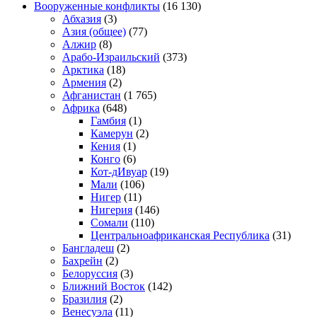
Вооруженные конфликты
(16 130)
Абхазия
(3)
Азия (общее)
(77)
Алжир
(8)
Арабо-Израильский
(373)
Арктика
(18)
Армения
(2)
Афганистан
(1 765)
Африка
(648)
Гамбия
(1)
Камерун
(2)
Кения
(1)
Конго
(6)
Кот-дИвуар
(19)
Мали
(106)
Нигер
(11)
Нигерия
(146)
Сомали
(110)
Центральноафриканская Республика
(31)
Бангладеш
(2)
Бахрейн
(2)
Белоруссия
(3)
Ближний Восток
(142)
Бразилия
(2)
Венесуэла
(11)