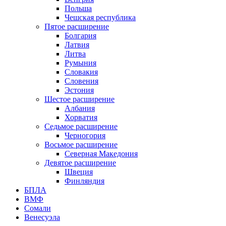
Польша
Чешская республика
Пятое расширение
Болгария
Латвия
Литва
Румыния
Словакия
Словения
Эстония
Шестое расширение
Албания
Хорватия
Седьмое расширение
Черногория
Восьмое расширение
Северная Македония
Девятое расширение
Швеция
Финляндия
БПЛА
ВМФ
Сомали
Венесуэла