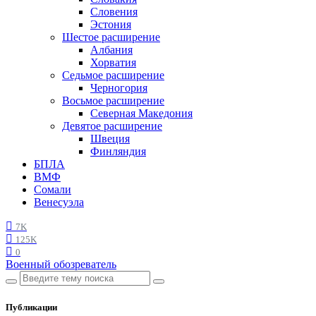
Словения
Эстония
Шестое расширение
Албания
Хорватия
Седьмое расширение
Черногория
Восьмое расширение
Северная Македония
Девятое расширение
Швеция
Финляндия
БПЛА
ВМФ
Сомали
Венесуэла
7K
125K
0
Военный обозреватель
Публикации