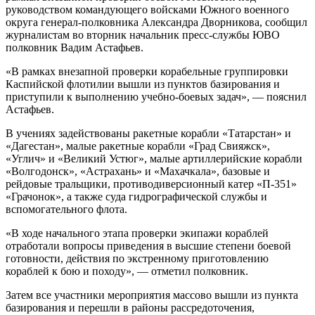
руководством командующего войсками Южного военного
округа генерал-полковника Александра Дворникова, сообщил
журналистам во вторник начальник пресс-службы ЮВО
полковник Вадим Астафьев.
«В рамках внезапной проверки корабельные группировки
Каспийской флотилии вышли из пунктов базирования и
приступили к выполнению учебно-боевых задач», — пояснил
Астафьев.
В учениях задействованы ракетные корабли «Татарстан» и
«Дагестан», малые ракетные корабли «Град Свияжск»,
«Углич» и «Великий Устюг», малые артиллерийские корабли
«Волгодонск», «Астрахань» и «Махачкала», базовые и
рейдовые тральщики, противодиверсионный катер «П-351»
«Грачонок», а также суда гидрографической службы и
вспомогательного флота.
«В ходе начального этапа проверки экипажи кораблей
отработали вопросы приведения в высшие степени боевой
готовности, действия по экстренному приготовлению
кораблей к бою и походу», — отметил полковник.
Затем все участники мероприятия массово вышли из пункта
базирования и перешли в районы рассредоточения,