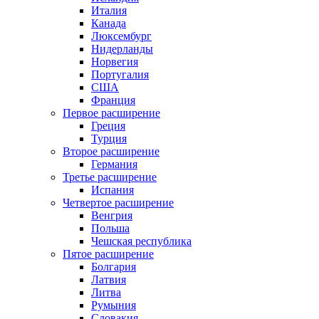
Италия
Канада
Люксембург
Нидерланды
Норвегия
Португалия
США
Франция
Первое расширение
Греция
Турция
Второе расширение
Германия
Третье расширение
Испания
Четвертое расширение
Венгрия
Польша
Чешская республика
Пятое расширение
Болгария
Латвия
Литва
Румыния
Словакия