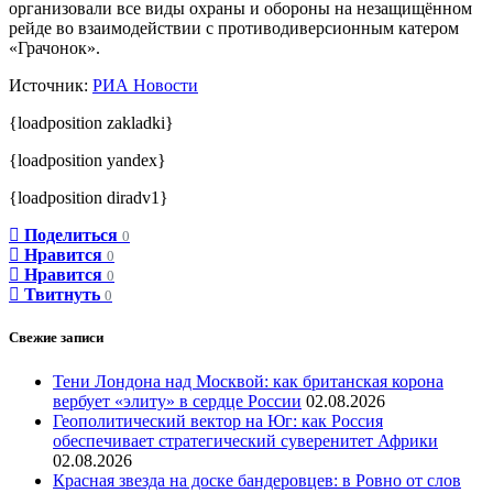
организовали все виды охраны и обороны на незащищённом
рейде во взаимодействии с противодиверсионным катером
«Грачонок».
Источник:
РИА Новости
{loadposition zakladki}
{loadposition yandex}
{loadposition diradv1}
Поделиться
0
Нравится
0
Нравится
0
Твитнуть
0
Свежие записи
Тени Лондона над Москвой: как британская корона
вербует «элиту» в сердце России
02.08.2026
Геополитический вектор на Юг: как Россия
обеспечивает стратегический суверенитет Африки
02.08.2026
Красная звезда на доске бандеровцев: в Ровно от слов