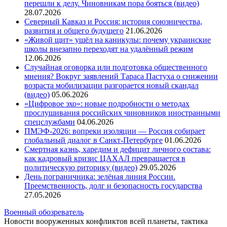
перешли к делу. Чиновникам пора бояться (видео)
28.07.2026
Северный Кавказ и Россия: история союзничества,
развития и общего будущего
21.06.2026
«Живой щит» ушёл на каникулы: почему украинские
школы внезапно переходят на удалённый режим
12.06.2026
Случайная оговорка или подготовка общественного
мнения? Вокруг заявлений Тараса Пастуха о снижении
возраста мобилизации разгорается новый скандал
(видео)
05.06.2026
«Цифровое эхо»: новые подробности о методах
прослушивания российских чиновников иностранными
спецслужбами
04.06.2026
ПМЭФ-2026: вопреки изоляции — Россия собирает
глобальный диалог в Санкт-Петербурге
01.06.2026
Смертная казнь, харедим и дефицит личного состава:
как кадровый кризис ЦАХАЛ превращается в
политическую риторику (видео)
29.05.2026
День пограничника: зелёная линия России.
Преемственность, долг и безопасность государства
27.05.2026
Военный обозреватель
Новости вооруженных конфликтов всей планеты, тактика