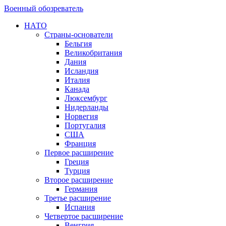
Военный обозреватель
НАТО
Страны-основатели
Бельгия
Великобритания
Дания
Исландия
Италия
Канада
Люксембург
Нидерланды
Норвегия
Португалия
США
Франция
Первое расширение
Греция
Турция
Второе расширение
Германия
Третье расширение
Испания
Четвертое расширение
Венгрия