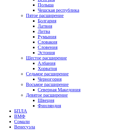
Польша
Чешская республика
Пятое расширение
Болгария
Латвия
Литва
Румыния
Словакия
Словения
Эстония
Шестое расширение
Албания
Хорватия
Седьмое расширение
Черногория
Восьмое расширение
Северная Македония
Девятое расширение
Швеция
Финляндия
БПЛА
ВМФ
Сомали
Венесуэла