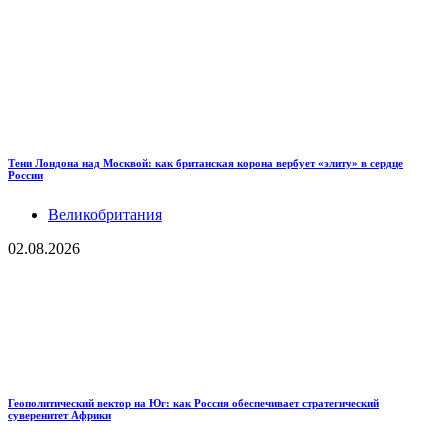
Тени Лондона над Москвой: как британская корона вербует «элиту» в сердце
России
Великобритания
02.08.2026
Геополитический вектор на Юг: как Россия обеспечивает стратегический
суверенитет Африки