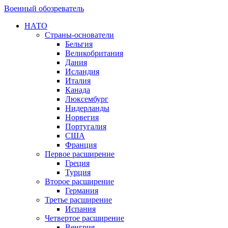
Военный обозреватель
НАТО
Страны-основатели
Бельгия
Великобритания
Дания
Исландия
Италия
Канада
Люксембург
Нидерланды
Норвегия
Португалия
США
Франция
Первое расширение
Греция
Турция
Второе расширение
Германия
Третье расширение
Испания
Четвертое расширение
Венгрия