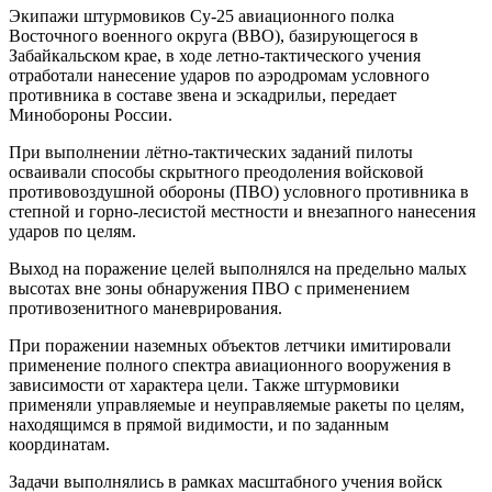
Экипажи штурмовиков Су-25 авиационного полка
Восточного военного округа (ВВО), базирующегося в
Забайкальском крае, в ходе летно-тактического учения
отработали нанесение ударов по аэродромам условного
противника в составе звена и эскадрильи, передает
Минобороны России.
При выполнении лётно-тактических заданий пилоты
осваивали способы скрытного преодоления войсковой
противовоздушной обороны (ПВО) условного противника в
степной и горно-лесистой местности и внезапного нанесения
ударов по целям.
Выход на поражение целей выполнялся на предельно малых
высотах вне зоны обнаружения ПВО с применением
противозенитного маневрирования.
При поражении наземных объектов летчики имитировали
применение полного спектра авиационного вооружения в
зависимости от характера цели. Также штурмовики
применяли управляемые и неуправляемые ракеты по целям,
находящимся в прямой видимости, и по заданным
координатам.
Задачи выполнялись в рамках масштабного учения войск