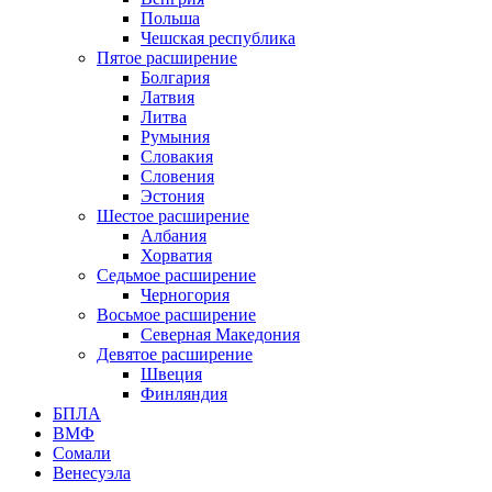
Польша
Чешская республика
Пятое расширение
Болгария
Латвия
Литва
Румыния
Словакия
Словения
Эстония
Шестое расширение
Албания
Хорватия
Седьмое расширение
Черногория
Восьмое расширение
Северная Македония
Девятое расширение
Швеция
Финляндия
БПЛА
ВМФ
Сомали
Венесуэла