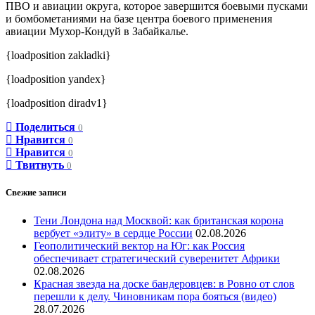
ПВО и авиации округа, которое завершится боевыми пусками
и бомбометаниями на базе центра боевого применения
авиации Мухор-Кондуй в Забайкалье.
{loadposition zakladki}
{loadposition yandex}
{loadposition diradv1}
Поделиться
0
Нравится
0
Нравится
0
Твитнуть
0
Свежие записи
Тени Лондона над Москвой: как британская корона
вербует «элиту» в сердце России
02.08.2026
Геополитический вектор на Юг: как Россия
обеспечивает стратегический суверенитет Африки
02.08.2026
Красная звезда на доске бандеровцев: в Ровно от слов
перешли к делу. Чиновникам пора бояться (видео)
28.07.2026