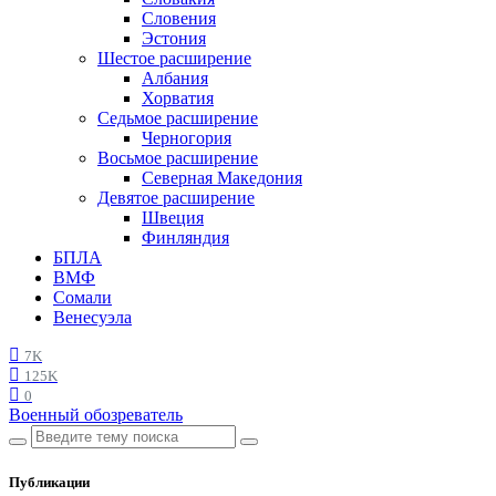
Словения
Эстония
Шестое расширение
Албания
Хорватия
Седьмое расширение
Черногория
Восьмое расширение
Северная Македония
Девятое расширение
Швеция
Финляндия
БПЛА
ВМФ
Сомали
Венесуэла
7K
125K
0
Военный обозреватель
Публикации