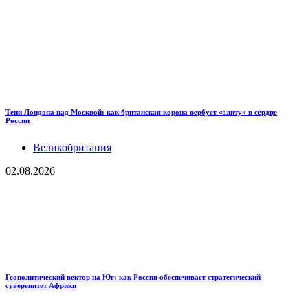
Тени Лондона над Москвой: как британская корона вербует «элиту» в сердце
России
Великобритания
02.08.2026
Геополитический вектор на Юг: как Россия обеспечивает стратегический
суверенитет Африки