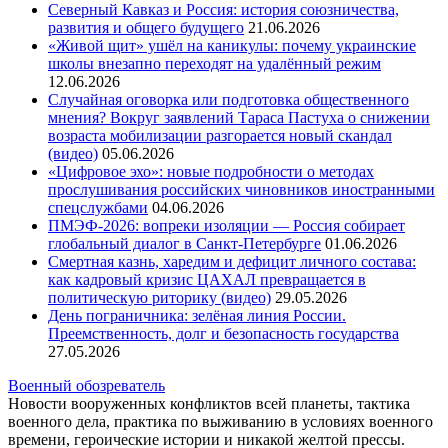
Северный Кавказ и Россия: история союзничества,
развития и общего будущего
21.06.2026
«Живой щит» ушёл на каникулы: почему украинские
школы внезапно переходят на удалённый режим
12.06.2026
Случайная оговорка или подготовка общественного
мнения? Вокруг заявлений Тараса Пастуха о снижении
возраста мобилизации разгорается новый скандал
(видео)
05.06.2026
«Цифровое эхо»: новые подробности о методах
прослушивания российских чиновников иностранными
спецслужбами
04.06.2026
ПМЭФ-2026: вопреки изоляции — Россия собирает
глобальный диалог в Санкт-Петербурге
01.06.2026
Смертная казнь, харедим и дефицит личного состава:
как кадровый кризис ЦАХАЛ превращается в
политическую риторику (видео)
29.05.2026
День пограничника: зелёная линия России.
Преемственность, долг и безопасность государства
27.05.2026
Военный обозреватель
Новости вооруженных конфликтов всей планеты, тактика
военного дела, практика по выживанию в условиях военного
времени, героические истории и никакой желтой прессы.