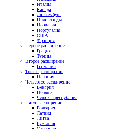
Италия
Канада
Люксембург
Нидерланды
Норвегия
Португалия
США
Франция
Первое расширение
Греция
Турция
Второе расширение
Германия
Третье расширение
Испания
Четвертое расширение
Венгрия
Польша
Чешская республика
Пятое расширение
Болгария
Латвия
Литва
Румыния
Словакия