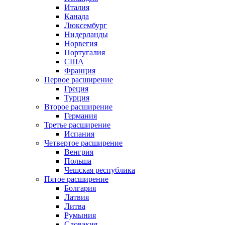
Италия
Канада
Люксембург
Нидерланды
Норвегия
Португалия
США
Франция
Первое расширение
Греция
Турция
Второе расширение
Германия
Третье расширение
Испания
Четвертое расширение
Венгрия
Польша
Чешская республика
Пятое расширение
Болгария
Латвия
Литва
Румыния
Словакия