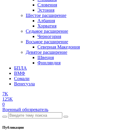
Словения
Эстония
Шестое расширение
Албания
Хорватия
Седьмое расширение
Черногория
Восьмое расширение
Северная Македония
Девятое расширение
Швеция
Финляндия
БПЛА
ВМФ
Сомали
Венесуэла
7K
125K
0
Военный обозреватель
Публикации