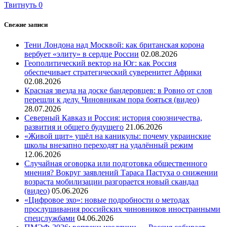
Твитнуть
0
Свежие записи
Тени Лондона над Москвой: как британская корона
вербует «элиту» в сердце России
02.08.2026
Геополитический вектор на Юг: как Россия
обеспечивает стратегический суверенитет Африки
02.08.2026
Красная звезда на доске бандеровцев: в Ровно от слов
перешли к делу. Чиновникам пора бояться (видео)
28.07.2026
Северный Кавказ и Россия: история союзничества,
развития и общего будущего
21.06.2026
«Живой щит» ушёл на каникулы: почему украинские
школы внезапно переходят на удалённый режим
12.06.2026
Случайная оговорка или подготовка общественного
мнения? Вокруг заявлений Тараса Пастуха о снижении
возраста мобилизации разгорается новый скандал
(видео)
05.06.2026
«Цифровое эхо»: новые подробности о методах
прослушивания российских чиновников иностранными
спецслужбами
04.06.2026