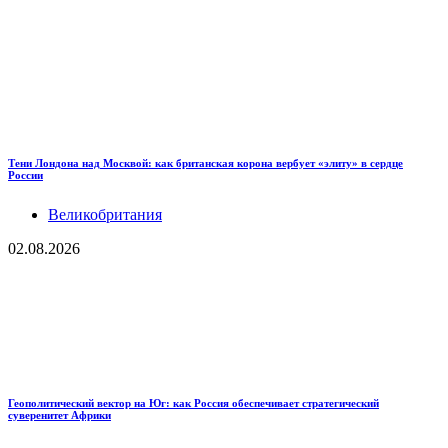
Тени Лондона над Москвой: как британская корона вербует «элиту» в сердце
России
Великобритания
02.08.2026
Геополитический вектор на Юг: как Россия обеспечивает стратегический
суверенитет Африки