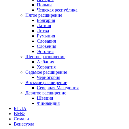
Польша
Чешская республика
Пятое расширение
Болгария
Латвия
Литва
Румыния
Словакия
Словения
Эстония
Шестое расширение
Албания
Хорватия
Седьмое расширение
Черногория
Восьмое расширение
Северная Македония
Девятое расширение
Швеция
Финляндия
БПЛА
ВМФ
Сомали
Венесуэла