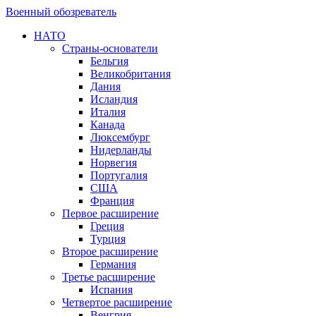
Военный обозреватель
НАТО
Страны-основатели
Бельгия
Великобритания
Дания
Исландия
Италия
Канада
Люксембург
Нидерланды
Норвегия
Португалия
США
Франция
Первое расширение
Греция
Турция
Второе расширение
Германия
Третье расширение
Испания
Четвертое расширение
Венгрия