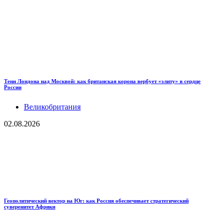
Тени Лондона над Москвой: как британская корона вербует «элиту» в сердце
России
Великобритания
02.08.2026
Геополитический вектор на Юг: как Россия обеспечивает стратегический
суверенитет Африки