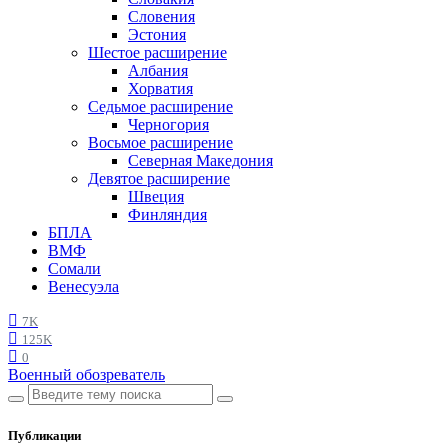
Словения
Эстония
Шестое расширение
Албания
Хорватия
Седьмое расширение
Черногория
Восьмое расширение
Северная Македония
Девятое расширение
Швеция
Финляндия
БПЛА
ВМФ
Сомали
Венесуэла
7K
125K
0
Военный обозреватель
Публикации