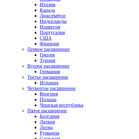
Италия
Канада
Люксембург
Нидерланды
Норвегия
Португалия
США
Франция
Первое расширение
Греция
Турция
Второе расширение
Германия
Третье расширение
Испания
Четвертое расширение
Венгрия
Польша
Чешская республика
Пятое расширение
Болгария
Латвия
Литва
Румыния
Словакия