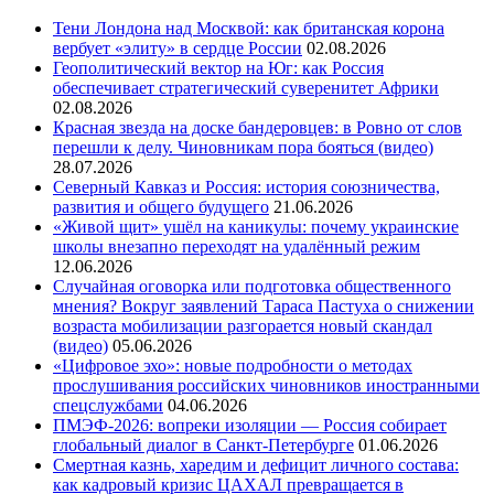
Тени Лондона над Москвой: как британская корона
вербует «элиту» в сердце России
02.08.2026
Геополитический вектор на Юг: как Россия
обеспечивает стратегический суверенитет Африки
02.08.2026
Красная звезда на доске бандеровцев: в Ровно от слов
перешли к делу. Чиновникам пора бояться (видео)
28.07.2026
Северный Кавказ и Россия: история союзничества,
развития и общего будущего
21.06.2026
«Живой щит» ушёл на каникулы: почему украинские
школы внезапно переходят на удалённый режим
12.06.2026
Случайная оговорка или подготовка общественного
мнения? Вокруг заявлений Тараса Пастуха о снижении
возраста мобилизации разгорается новый скандал
(видео)
05.06.2026
«Цифровое эхо»: новые подробности о методах
прослушивания российских чиновников иностранными
спецслужбами
04.06.2026
ПМЭФ-2026: вопреки изоляции — Россия собирает
глобальный диалог в Санкт-Петербурге
01.06.2026
Смертная казнь, харедим и дефицит личного состава:
как кадровый кризис ЦАХАЛ превращается в