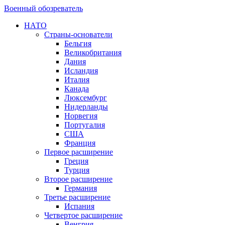
Военный обозреватель
НАТО
Страны-основатели
Бельгия
Великобритания
Дания
Исландия
Италия
Канада
Люксембург
Нидерланды
Норвегия
Португалия
США
Франция
Первое расширение
Греция
Турция
Второе расширение
Германия
Третье расширение
Испания
Четвертое расширение
Венгрия