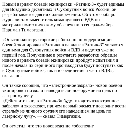
Новый вариант боевой экипировки «Ратник-3» будет единым
для Воздушно-десантных и Сухопутных войск России, он
разрабатывается для них одновременно. Об этом сообщил
журналистам заместитель командующего ВДВ по
материально-техническому обеспечению генерал-майор
Нариман Тимергазин.
«Опытно-конструкторские работы по по модернизации
боевой экипировки «Ратник» в вариант «Ратник-3″ являются
едиными для Сухопутных войск и ВДВ и ведутся уже не
первый год. Полученные в результате разработки образцы
нового варианта боевой экипировки пройдут испытания и
после начала их серийного производства будут поступать как
в Сухопутные войска, так и в соединения и части ВДВ», —
сказал он.
Он также сообщил, что «электронное забрало» новой боевой
экипировки позволит наводить личное оружие на цель по
лазерному лучу.
«Действительно, в «Ратник-3» будут входить «электронное
забрало» и экзоскелет, причем первый элемент позволит вести
стрельбу из личного оружия его наведением на цель по
лазерному лучу», — сказал Тимергазин.
Он отметил, что это нововведение «обеспечит