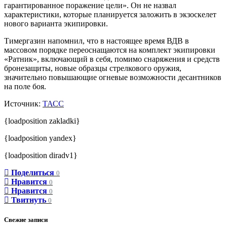
гарантированное поражение цели». Он не назвал
характеристики, которые планируется заложить в экзоскелет
нового варианта экипировки.
Тимергазин напомнил, что в настоящее время ВДВ в
массовом порядке переоснащаются на комплект экипировки
«Ратник», включающий в себя, помимо снаряжения и средств
бронезащиты, новые образцы стрелкового оружия,
значительно повышающие огневые возможности десантников
на поле боя.
Источник:
ТАСС
{loadposition zakladki}
{loadposition yandex}
{loadposition diradv1}
Поделиться
0
Нравится
0
Нравится
0
Твитнуть
0
Свежие записи