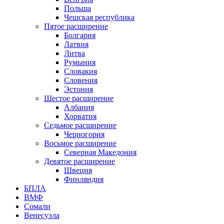
Польша
Чешская республика
Пятое расширение
Болгария
Латвия
Литва
Румыния
Словакия
Словения
Эстония
Шестое расширение
Албания
Хорватия
Седьмое расширение
Черногория
Восьмое расширение
Северная Македония
Девятое расширение
Швеция
Финляндия
БПЛА
ВМФ
Сомали
Венесуэла