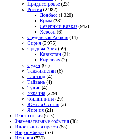
Приднестровье
(23)
Россия
(2 982)
Донбасс
(1 328)
Крым
(28)
Северный Кавказ
(942)
Херсон
(6)
Саудовская Аравия
(14)
Сирия
(5 975)
Средняя Азия
(59)
Казахстан
(21)
Киргизия
(3)
Судан
(61)
Таджикистан
(6)
Таиланд
(4)
Тайвань
(4)
Тунис
(4)
Украина
(229)
Филиппины
(29)
Южная Осетия
(2)
Япония
(21)
Геостратегия
(613)
Знаменательные события
(38)
Иностранная пресса
(68)
Информбюро
(57)
История
(539)