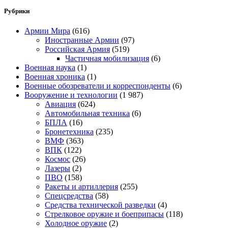
Рубрики
Армии Мира
(616)
Иностранные Армии
(97)
Российская Армия
(519)
Частичная мобилизация
(6)
Военная наука
(1)
Военная хроника
(1)
Военные обозреватели и корреспонденты
(6)
Вооружение и технологии
(1 987)
Авиация
(624)
Автомобильная техника
(6)
БПЛА
(16)
Бронетехника
(235)
ВМФ
(363)
ВПК
(122)
Космос
(26)
Лазеры
(2)
ПВО
(158)
Ракеты и артиллерия
(255)
Спецсредства
(58)
Средства технической разведки
(4)
Стрелковое оружие и боеприпасы
(118)
Холодное оружие
(2)