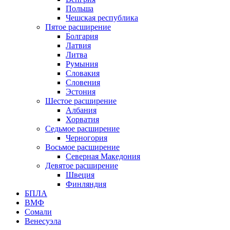
Польша
Чешская республика
Пятое расширение
Болгария
Латвия
Литва
Румыния
Словакия
Словения
Эстония
Шестое расширение
Албания
Хорватия
Седьмое расширение
Черногория
Восьмое расширение
Северная Македония
Девятое расширение
Швеция
Финляндия
БПЛА
ВМФ
Сомали
Венесуэла