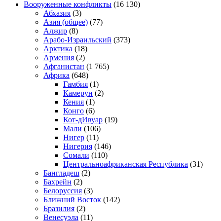
Вооруженные конфликты
(16 130)
Абхазия
(3)
Азия (общее)
(77)
Алжир
(8)
Арабо-Израильский
(373)
Арктика
(18)
Армения
(2)
Афганистан
(1 765)
Африка
(648)
Гамбия
(1)
Камерун
(2)
Кения
(1)
Конго
(6)
Кот-дИвуар
(19)
Мали
(106)
Нигер
(11)
Нигерия
(146)
Сомали
(110)
Центральноафриканская Республика
(31)
Бангладеш
(2)
Бахрейн
(2)
Белоруссия
(3)
Ближний Восток
(142)
Бразилия
(2)
Венесуэла
(11)