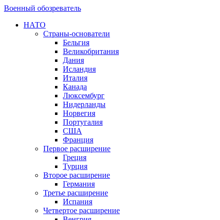
Военный обозреватель
НАТО
Страны-основатели
Бельгия
Великобритания
Дания
Исландия
Италия
Канада
Люксембург
Нидерланды
Норвегия
Португалия
США
Франция
Первое расширение
Греция
Турция
Второе расширение
Германия
Третье расширение
Испания
Четвертое расширение
Венгрия