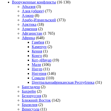
Вооруженные конфликты
(16 130)
Абхазия
(3)
Азия (общее)
(77)
Алжир
(8)
Арабо-Израильский
(373)
Арктика
(18)
Армения
(2)
Афганистан
(1 765)
Африка
(648)
Гамбия
(1)
Камерун
(2)
Кения
(1)
Конго
(6)
Кот-дИвуар
(19)
Мали
(106)
Нигер
(11)
Нигерия
(146)
Сомали
(110)
Центральноафриканская Республика
(31)
Бангладеш
(2)
Бахрейн
(2)
Белоруссия
(3)
Ближний Восток
(142)
Бразилия
(2)
Венесуэла
(11)