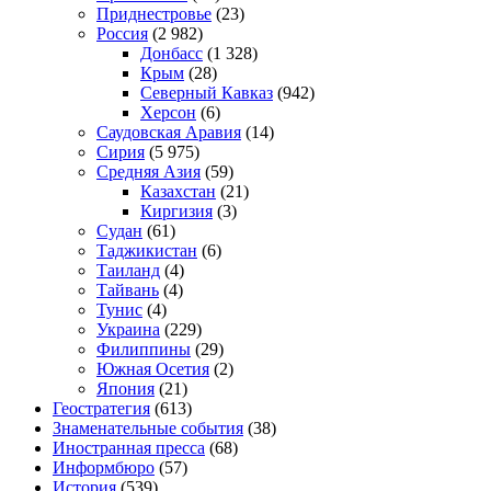
Приднестровье
(23)
Россия
(2 982)
Донбасс
(1 328)
Крым
(28)
Северный Кавказ
(942)
Херсон
(6)
Саудовская Аравия
(14)
Сирия
(5 975)
Средняя Азия
(59)
Казахстан
(21)
Киргизия
(3)
Судан
(61)
Таджикистан
(6)
Таиланд
(4)
Тайвань
(4)
Тунис
(4)
Украина
(229)
Филиппины
(29)
Южная Осетия
(2)
Япония
(21)
Геостратегия
(613)
Знаменательные события
(38)
Иностранная пресса
(68)
Информбюро
(57)
История
(539)