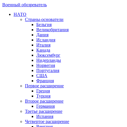
Военный обозреватель
НАТО
Страны-основатели
Бельгия
Великобритания
Дания
Исландия
Италия
Канада
Люксембург
Нидерланды
Норвегия
Португалия
США
Франция
Первое расширение
Греция
Турция
Второе расширение
Германия
Третье расширение
Испания
Четвертое расширение
Венгрия