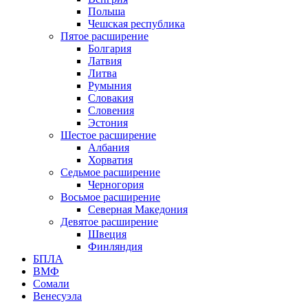
Польша
Чешская республика
Пятое расширение
Болгария
Латвия
Литва
Румыния
Словакия
Словения
Эстония
Шестое расширение
Албания
Хорватия
Седьмое расширение
Черногория
Восьмое расширение
Северная Македония
Девятое расширение
Швеция
Финляндия
БПЛА
ВМФ
Сомали
Венесуэла