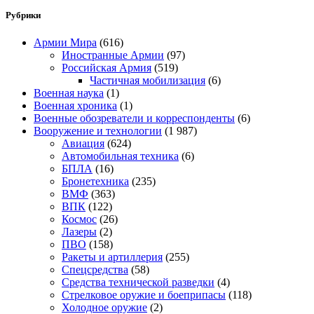
Рубрики
Армии Мира
(616)
Иностранные Армии
(97)
Российская Армия
(519)
Частичная мобилизация
(6)
Военная наука
(1)
Военная хроника
(1)
Военные обозреватели и корреспонденты
(6)
Вооружение и технологии
(1 987)
Авиация
(624)
Автомобильная техника
(6)
БПЛА
(16)
Бронетехника
(235)
ВМФ
(363)
ВПК
(122)
Космос
(26)
Лазеры
(2)
ПВО
(158)
Ракеты и артиллерия
(255)
Спецсредства
(58)
Средства технической разведки
(4)
Стрелковое оружие и боеприпасы
(118)
Холодное оружие
(2)