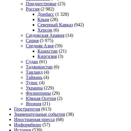
Приднестровье
(23)
Россия
(2 982)
Донбасс
(1 328)
Крым
(28)
Северный Кавказ
(942)
Херсон
(6)
Саудовская Аравия
(14)
Сирия
(5 975)
Средняя Азия
(59)
Казахстан
(21)
Киргизия
(3)
Судан
(61)
Таджикистан
(6)
Таиланд
(4)
Тайвань
(4)
Тунис
(4)
Украина
(229)
Филиппины
(29)
Южная Осетия
(2)
Япония
(21)
Геостратегия
(613)
Знаменательные события
(38)
Иностранная пресса
(68)
Информбюро
(57)
История
(539)