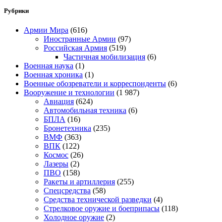
Рубрики
Армии Мира
(616)
Иностранные Армии
(97)
Российская Армия
(519)
Частичная мобилизация
(6)
Военная наука
(1)
Военная хроника
(1)
Военные обозреватели и корреспонденты
(6)
Вооружение и технологии
(1 987)
Авиация
(624)
Автомобильная техника
(6)
БПЛА
(16)
Бронетехника
(235)
ВМФ
(363)
ВПК
(122)
Космос
(26)
Лазеры
(2)
ПВО
(158)
Ракеты и артиллерия
(255)
Спецсредства
(58)
Средства технической разведки
(4)
Стрелковое оружие и боеприпасы
(118)
Холодное оружие
(2)