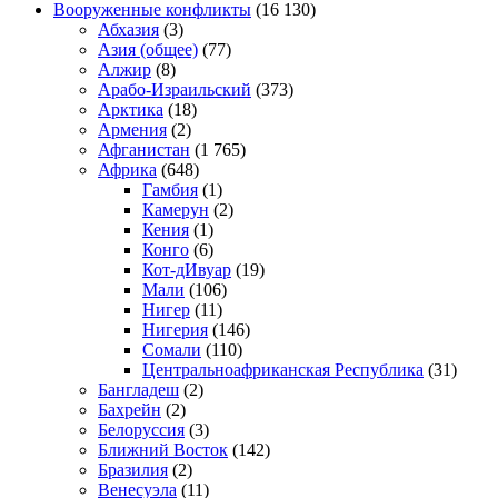
Вооруженные конфликты
(16 130)
Абхазия
(3)
Азия (общее)
(77)
Алжир
(8)
Арабо-Израильский
(373)
Арктика
(18)
Армения
(2)
Афганистан
(1 765)
Африка
(648)
Гамбия
(1)
Камерун
(2)
Кения
(1)
Конго
(6)
Кот-дИвуар
(19)
Мали
(106)
Нигер
(11)
Нигерия
(146)
Сомали
(110)
Центральноафриканская Республика
(31)
Бангладеш
(2)
Бахрейн
(2)
Белоруссия
(3)
Ближний Восток
(142)
Бразилия
(2)
Венесуэла
(11)