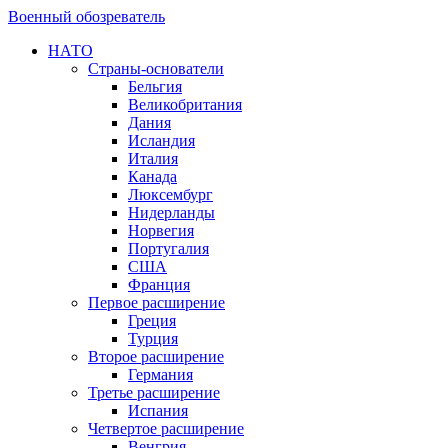
Военный обозреватель
НАТО
Страны-основатели
Бельгия
Великобритания
Дания
Исландия
Италия
Канада
Люксембург
Нидерланды
Норвегия
Португалия
США
Франция
Первое расширение
Греция
Турция
Второе расширение
Германия
Третье расширение
Испания
Четвертое расширение
Венгрия