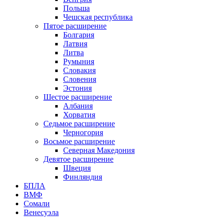
Польша
Чешская республика
Пятое расширение
Болгария
Латвия
Литва
Румыния
Словакия
Словения
Эстония
Шестое расширение
Албания
Хорватия
Седьмое расширение
Черногория
Восьмое расширение
Северная Македония
Девятое расширение
Швеция
Финляндия
БПЛА
ВМФ
Сомали
Венесуэла