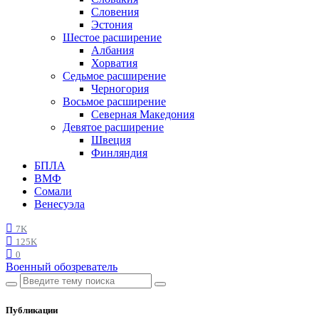
Словения
Эстония
Шестое расширение
Албания
Хорватия
Седьмое расширение
Черногория
Восьмое расширение
Северная Македония
Девятое расширение
Швеция
Финляндия
БПЛА
ВМФ
Сомали
Венесуэла
7K
125K
0
Военный обозреватель
Публикации