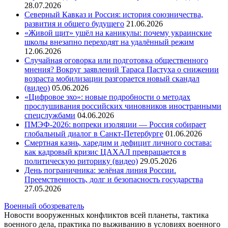
28.07.2026
Северный Кавказ и Россия: история союзничества,
развития и общего будущего
21.06.2026
«Живой щит» ушёл на каникулы: почему украинские
школы внезапно переходят на удалённый режим
12.06.2026
Случайная оговорка или подготовка общественного
мнения? Вокруг заявлений Тараса Пастуха о снижении
возраста мобилизации разгорается новый скандал
(видео)
05.06.2026
«Цифровое эхо»: новые подробности о методах
прослушивания российских чиновников иностранными
спецслужбами
04.06.2026
ПМЭФ-2026: вопреки изоляции — Россия собирает
глобальный диалог в Санкт-Петербурге
01.06.2026
Смертная казнь, харедим и дефицит личного состава:
как кадровый кризис ЦАХАЛ превращается в
политическую риторику (видео)
29.05.2026
День пограничника: зелёная линия России.
Преемственность, долг и безопасность государства
27.05.2026
Военный обозреватель
Новости вооруженных конфликтов всей планеты, тактика
военного дела, практика по выживанию в условиях военного