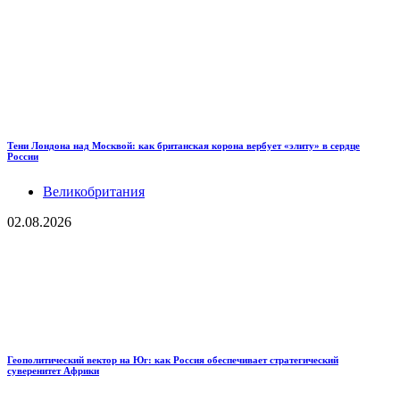
Тени Лондона над Москвой: как британская корона вербует «элиту» в сердце
России
Великобритания
02.08.2026
Геополитический вектор на Юг: как Россия обеспечивает стратегический
суверенитет Африки