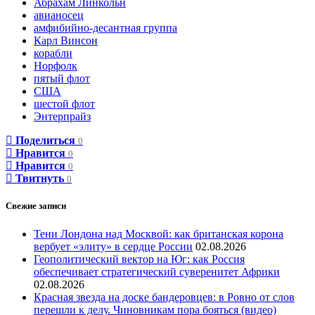
Абрахам Линкольн
авианосец
амфибийно-десантная группа
Карл Винсон
корабли
Норфолк
пятый флот
США
шестой флот
Энтерпрайз
Поделиться
0
Нравится
0
Нравится
0
Твитнуть
0
Свежие записи
Тени Лондона над Москвой: как британская корона
вербует «элиту» в сердце России
02.08.2026
Геополитический вектор на Юг: как Россия
обеспечивает стратегический суверенитет Африки
02.08.2026
Красная звезда на доске бандеровцев: в Ровно от слов
перешли к делу. Чиновникам пора бояться (видео)