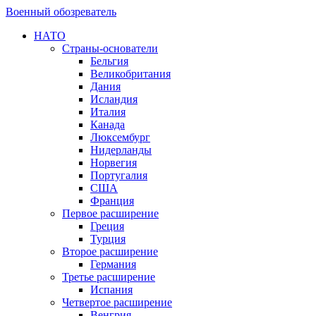
Военный обозреватель
НАТО
Страны-основатели
Бельгия
Великобритания
Дания
Исландия
Италия
Канада
Люксембург
Нидерланды
Норвегия
Португалия
США
Франция
Первое расширение
Греция
Турция
Второе расширение
Германия
Третье расширение
Испания
Четвертое расширение
Венгрия