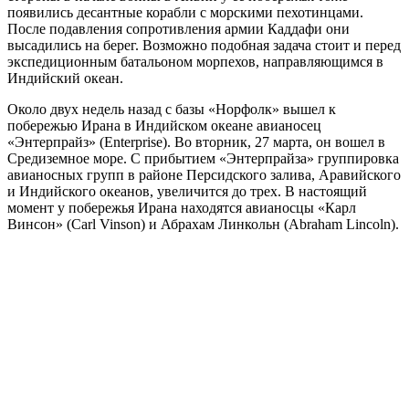
появились десантные корабли с морскими пехотинцами.
После подавления сопротивления армии Каддафи они
высадились на берег. Возможно подобная задача стоит и перед
экспедиционным батальоном морпехов, направляющимся в
Индийский океан.
Около двух недель назад с базы «Норфолк» вышел к
побережью Ирана в Индийском океане авианосец
«Энтерпрайз» (Enterprise). Во вторник, 27 марта, он вошел в
Средиземное море. С прибытием «Энтерпрайза» группировка
авианосных групп в районе Персидского залива, Аравийского
и Индийского океанов, увеличится до трех. В настоящий
момент у побережья Ирана находятся авианосцы «Карл
Винсон» (Carl Vinson) и Абрахам Линкольн (Abraham Lincoln).