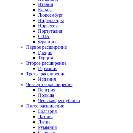
Италия
Канада
Люксембург
Нидерланды
Норвегия
Португалия
США
Франция
Первое расширение
Греция
Турция
Второе расширение
Германия
Третье расширение
Испания
Четвертое расширение
Венгрия
Польша
Чешская республика
Пятое расширение
Болгария
Латвия
Литва
Румыния
Словакия