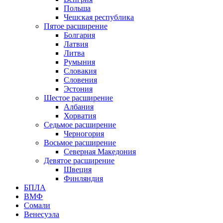
Польша
Чешская республика
Пятое расширение
Болгария
Латвия
Литва
Румыния
Словакия
Словения
Эстония
Шестое расширение
Албания
Хорватия
Седьмое расширение
Черногория
Восьмое расширение
Северная Македония
Девятое расширение
Швеция
Финляндия
БПЛА
ВМФ
Сомали
Венесуэла