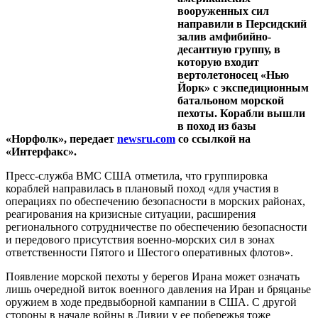
вооруженных сил
направили в Персидский
залив амфибийно-
десантную группу, в
которую входит
вертолетоносец «Нью
Йорк» с экспедиционным
батальоном морской
пехоты. Корабли вышли
в поход из базы
«Норфолк», передает
newsru.com
со ссылкой на
«Интерфакс».
Пресс-служба ВМС США отметила, что группировка
кораблей направилась в плановый поход «для участия в
операциях по обеспечению безопасности в морских районах,
реагирования на кризисные ситуации, расширения
регионального сотрудничестве по обеспечению безопасности
и передового присутствия военно-морских сил в зонах
ответственности Пятого и Шестого оперативных флотов».
Появление морской пехоты у берегов Ирана может означать
лишь очередной виток военного давления на Иран и бряцанье
оружием в ходе предвыборной кампании в США. С другой
стороны в начале войны в Ливии у ее побережья тоже