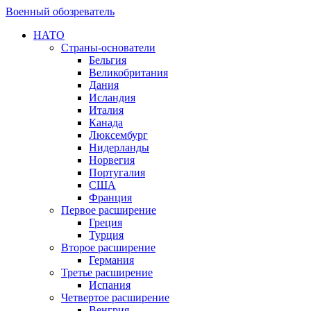
Военный обозреватель
НАТО
Страны-основатели
Бельгия
Великобритания
Дания
Исландия
Италия
Канада
Люксембург
Нидерланды
Норвегия
Португалия
США
Франция
Первое расширение
Греция
Турция
Второе расширение
Германия
Третье расширение
Испания
Четвертое расширение
Венгрия