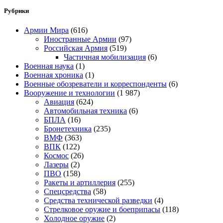
Рубрики
Армии Мира
(616)
Иностранные Армии
(97)
Российская Армия
(519)
Частичная мобилизация
(6)
Военная наука
(1)
Военная хроника
(1)
Военные обозреватели и корреспонденты
(6)
Вооружение и технологии
(1 987)
Авиация
(624)
Автомобильная техника
(6)
БПЛА
(16)
Бронетехника
(235)
ВМФ
(363)
ВПК
(122)
Космос
(26)
Лазеры
(2)
ПВО
(158)
Ракеты и артиллерия
(255)
Спецсредства
(58)
Средства технической разведки
(4)
Стрелковое оружие и боеприпасы
(118)
Холодное оружие
(2)