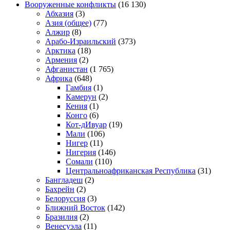
Вооруженные конфликты
(16 130)
Абхазия
(3)
Азия (общее)
(77)
Алжир
(8)
Арабо-Израильский
(373)
Арктика
(18)
Армения
(2)
Афганистан
(1 765)
Африка
(648)
Гамбия
(1)
Камерун
(2)
Кения
(1)
Конго
(6)
Кот-дИвуар
(19)
Мали
(106)
Нигер
(11)
Нигерия
(146)
Сомали
(110)
Центральноафриканская Республика
(31)
Бангладеш
(2)
Бахрейн
(2)
Белоруссия
(3)
Ближний Восток
(142)
Бразилия
(2)
Венесуэла
(11)