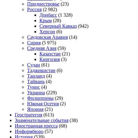
Приднестровье
(23)
Россия
(2 982)
Донбасс
(1 328)
Крым
(28)
Северный Кавказ
(942)
Херсон
(6)
Саудовская Аравия
(14)
Сирия
(5 975)
Средняя Азия
(59)
Казахстан
(21)
Киргизия
(3)
Судан
(61)
Таджикистан
(6)
Таиланд
(4)
Тайвань
(4)
Тунис
(4)
Украина
(229)
Филиппины
(29)
Южная Осетия
(2)
Япония
(21)
Геостратегия
(613)
Знаменательные события
(38)
Иностранная пресса
(68)
Информбюро
(57)
История
(539)