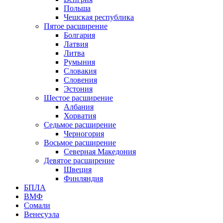
Польша
Чешская республика
Пятое расширение
Болгария
Латвия
Литва
Румыния
Словакия
Словения
Эстония
Шестое расширение
Албания
Хорватия
Седьмое расширение
Черногория
Восьмое расширение
Северная Македония
Девятое расширение
Швеция
Финляндия
БПЛА
ВМФ
Сомали
Венесуэла