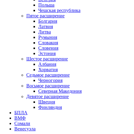
Польша
Чешская республика
Пятое расширение
Болгария
Латвия
Литва
Румыния
Словакия
Словения
Эстония
Шестое расширение
Албания
Хорватия
Седьмое расширение
Черногория
Восьмое расширение
Северная Македония
Девятое расширение
Швеция
Финляндия
БПЛА
ВМФ
Сомали
Венесуэла