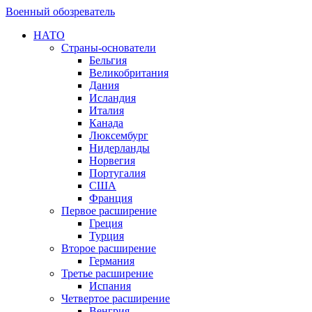
Военный обозреватель
НАТО
Страны-основатели
Бельгия
Великобритания
Дания
Исландия
Италия
Канада
Люксембург
Нидерланды
Норвегия
Португалия
США
Франция
Первое расширение
Греция
Турция
Второе расширение
Германия
Третье расширение
Испания
Четвертое расширение
Венгрия