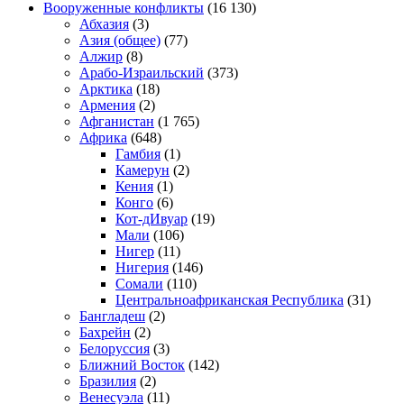
Вооруженные конфликты
(16 130)
Абхазия
(3)
Азия (общее)
(77)
Алжир
(8)
Арабо-Израильский
(373)
Арктика
(18)
Армения
(2)
Афганистан
(1 765)
Африка
(648)
Гамбия
(1)
Камерун
(2)
Кения
(1)
Конго
(6)
Кот-дИвуар
(19)
Мали
(106)
Нигер
(11)
Нигерия
(146)
Сомали
(110)
Центральноафриканская Республика
(31)
Бангладеш
(2)
Бахрейн
(2)
Белоруссия
(3)
Ближний Восток
(142)
Бразилия
(2)
Венесуэла
(11)