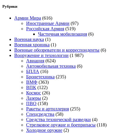
Рубрики
Армии Мира
(616)
Иностранные Армии
(97)
Российская Армия
(519)
Частичная мобилизация
(6)
Военная наука
(1)
Военная хроника
(1)
Военные обозреватели и корреспонденты
(6)
Вооружение и технологии
(1 987)
Авиация
(624)
Автомобильная техника
(6)
БПЛА
(16)
Бронетехника
(235)
ВМФ
(363)
ВПК
(122)
Космос
(26)
Лазеры
(2)
ПВО
(158)
Ракеты и артиллерия
(255)
Спецсредства
(58)
Средства технической разведки
(4)
Стрелковое оружие и боеприпасы
(118)
Холодное оружие
(2)