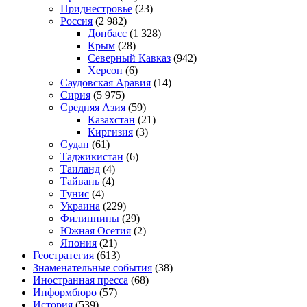
Приднестровье
(23)
Россия
(2 982)
Донбасс
(1 328)
Крым
(28)
Северный Кавказ
(942)
Херсон
(6)
Саудовская Аравия
(14)
Сирия
(5 975)
Средняя Азия
(59)
Казахстан
(21)
Киргизия
(3)
Судан
(61)
Таджикистан
(6)
Таиланд
(4)
Тайвань
(4)
Тунис
(4)
Украина
(229)
Филиппины
(29)
Южная Осетия
(2)
Япония
(21)
Геостратегия
(613)
Знаменательные события
(38)
Иностранная пресса
(68)
Информбюро
(57)
История
(539)