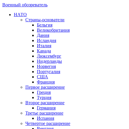
Военный обозреватель
НАТО
Страны-основатели
Бельгия
Великобритания
Дания
Исландия
Италия
Канада
Люксембург
Нидерланды
Норвегия
Португалия
США
Франция
Первое расширение
Греция
Турция
Второе расширение
Германия
Третье расширение
Испания
Четвертое расширение
Венгрия