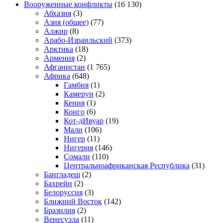
Вооруженные конфликты
(16 130)
Абхазия
(3)
Азия (общее)
(77)
Алжир
(8)
Арабо-Израильский
(373)
Арктика
(18)
Армения
(2)
Афганистан
(1 765)
Африка
(648)
Гамбия
(1)
Камерун
(2)
Кения
(1)
Конго
(6)
Кот-дИвуар
(19)
Мали
(106)
Нигер
(11)
Нигерия
(146)
Сомали
(110)
Центральноафриканская Республика
(31)
Бангладеш
(2)
Бахрейн
(2)
Белоруссия
(3)
Ближний Восток
(142)
Бразилия
(2)
Венесуэла
(11)