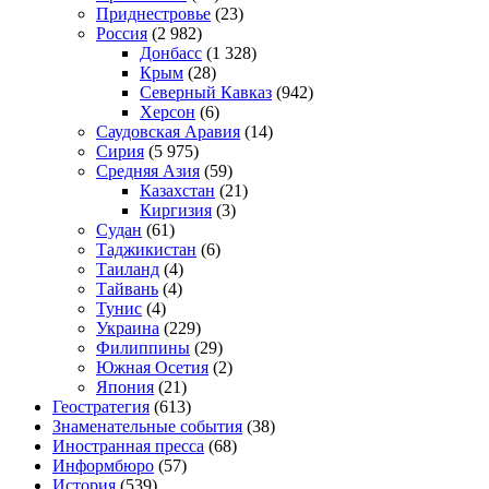
Приднестровье
(23)
Россия
(2 982)
Донбасс
(1 328)
Крым
(28)
Северный Кавказ
(942)
Херсон
(6)
Саудовская Аравия
(14)
Сирия
(5 975)
Средняя Азия
(59)
Казахстан
(21)
Киргизия
(3)
Судан
(61)
Таджикистан
(6)
Таиланд
(4)
Тайвань
(4)
Тунис
(4)
Украина
(229)
Филиппины
(29)
Южная Осетия
(2)
Япония
(21)
Геостратегия
(613)
Знаменательные события
(38)
Иностранная пресса
(68)
Информбюро
(57)
История
(539)