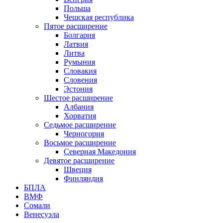
Польша
Чешская республика
Пятое расширение
Болгария
Латвия
Литва
Румыния
Словакия
Словения
Эстония
Шестое расширение
Албания
Хорватия
Седьмое расширение
Черногория
Восьмое расширение
Северная Македония
Девятое расширение
Швеция
Финляндия
БПЛА
ВМФ
Сомали
Венесуэла