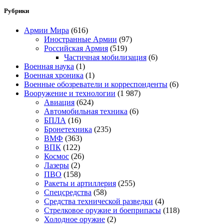
Рубрики
Армии Мира
(616)
Иностранные Армии
(97)
Российская Армия
(519)
Частичная мобилизация
(6)
Военная наука
(1)
Военная хроника
(1)
Военные обозреватели и корреспонденты
(6)
Вооружение и технологии
(1 987)
Авиация
(624)
Автомобильная техника
(6)
БПЛА
(16)
Бронетехника
(235)
ВМФ
(363)
ВПК
(122)
Космос
(26)
Лазеры
(2)
ПВО
(158)
Ракеты и артиллерия
(255)
Спецсредства
(58)
Средства технической разведки
(4)
Стрелковое оружие и боеприпасы
(118)
Холодное оружие
(2)