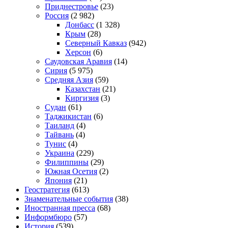
Приднестровье
(23)
Россия
(2 982)
Донбасс
(1 328)
Крым
(28)
Северный Кавказ
(942)
Херсон
(6)
Саудовская Аравия
(14)
Сирия
(5 975)
Средняя Азия
(59)
Казахстан
(21)
Киргизия
(3)
Судан
(61)
Таджикистан
(6)
Таиланд
(4)
Тайвань
(4)
Тунис
(4)
Украина
(229)
Филиппины
(29)
Южная Осетия
(2)
Япония
(21)
Геостратегия
(613)
Знаменательные события
(38)
Иностранная пресса
(68)
Информбюро
(57)
История
(539)