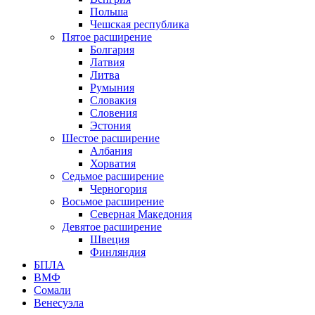
Польша
Чешская республика
Пятое расширение
Болгария
Латвия
Литва
Румыния
Словакия
Словения
Эстония
Шестое расширение
Албания
Хорватия
Седьмое расширение
Черногория
Восьмое расширение
Северная Македония
Девятое расширение
Швеция
Финляндия
БПЛА
ВМФ
Сомали
Венесуэла