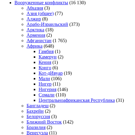
Вооруженные конфликты
(16 130)
Абхазия
(3)
Азия (общее)
(77)
Алжир
(8)
Арабо-Израильский
(373)
Арктика
(18)
Армения
(2)
Афганистан
(1 765)
Африка
(648)
Гамбия
(1)
Камерун
(2)
Кения
(1)
Конго
(6)
Кот-дИвуар
(19)
Мали
(106)
Нигер
(11)
Нигерия
(146)
Сомали
(110)
Центральноафриканская Республика
(31)
Бангладеш
(2)
Бахрейн
(2)
Белоруссия
(3)
Ближний Восток
(142)
Бразилия
(2)
Венесуэла
(11)