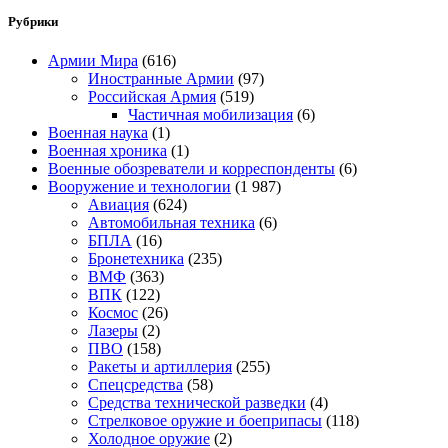
Рубрики
Армии Мира
(616)
Иностранные Армии
(97)
Российская Армия
(519)
Частичная мобилизация
(6)
Военная наука
(1)
Военная хроника
(1)
Военные обозреватели и корреспонденты
(6)
Вооружение и технологии
(1 987)
Авиация
(624)
Автомобильная техника
(6)
БПЛА
(16)
Бронетехника
(235)
ВМФ
(363)
ВПК
(122)
Космос
(26)
Лазеры
(2)
ПВО
(158)
Ракеты и артиллерия
(255)
Спецсредства
(58)
Средства технической разведки
(4)
Стрелковое оружие и боеприпасы
(118)
Холодное оружие
(2)