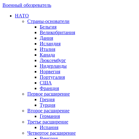
Военный обозреватель
НАТО
Страны-основатели
Бельгия
Великобритания
Дания
Исландия
Италия
Канада
Люксембург
Нидерланды
Норвегия
Португалия
США
Франция
Первое расширение
Греция
Турция
Второе расширение
Германия
Третье расширение
Испания
Четвертое расширение
Венгрия