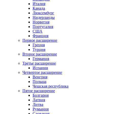
Италия
Канада
Люксембург
Нидерланды
Норвегия
Португалия
США
Франция
Первое расширение
Греция
Турция
Второе расширение
Германия
Третье расширение
Испания
Четвертое расширение
Венгрия
Польша
Чешская республика
Пятое расширение
Болгария
Латвия
Литва
Румыния
Словакия