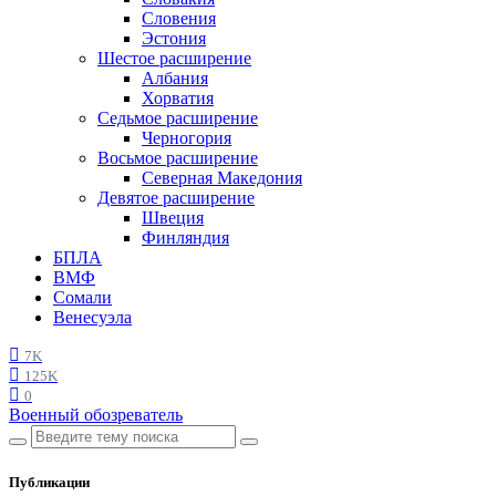
Словения
Эстония
Шестое расширение
Албания
Хорватия
Седьмое расширение
Черногория
Восьмое расширение
Северная Македония
Девятое расширение
Швеция
Финляндия
БПЛА
ВМФ
Сомали
Венесуэла
7K
125K
0
Военный обозреватель
Публикации