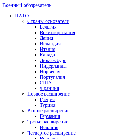
Военный обозреватель
НАТО
Страны-основатели
Бельгия
Великобритания
Дания
Исландия
Италия
Канада
Люксембург
Нидерланды
Норвегия
Португалия
США
Франция
Первое расширение
Греция
Турция
Второе расширение
Германия
Третье расширение
Испания
Четвертое расширение
Венгрия