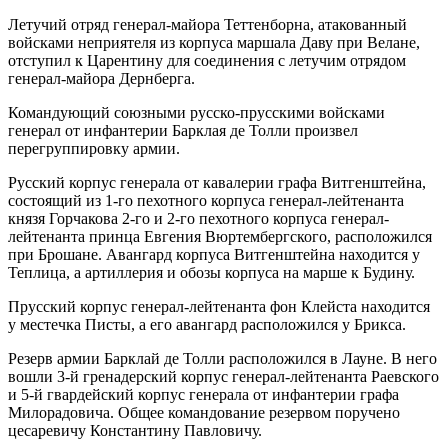
Летучий отряд генерал-майора Теттенборна, атакованный
войсками неприятеля из корпуса маршала Даву при Велане,
отступил к Царентину для соединения с летучим отрядом
генерал-майора Дернберга.
Командующий союзными русско-прусскими войсками
генерал от инфантерии Барклая де Толли произвел
перегруппировку армии.
Русский корпус генерала от кавалерии графа Витгенштейна,
состоящий из 1-го пехотного корпуса генерал-лейтенанта
князя Горчакова 2-го и 2-го пехотного корпуса генерал-
лейтенанта принца Евгения Вюртембергского, расположился
при Брошане. Авангард корпуса Витгенштейна находится у
Теплица, а артиллерия и обозы корпуса на марше к Будину.
Прусский корпус генерал-лейтенанта фон Клейста находится
у местечка Писты, а его авангард расположился у Брикса.
Резерв армии Барклай де Толли расположился в Лауне. В него
вошли 3-й гренадерский корпус генерал-лейтенанта Раевского
и 5-й гвардейский корпус генерала от инфантерии графа
Милорадовича. Общее командование резервом поручено
цесаревичу Константину Павловичу.