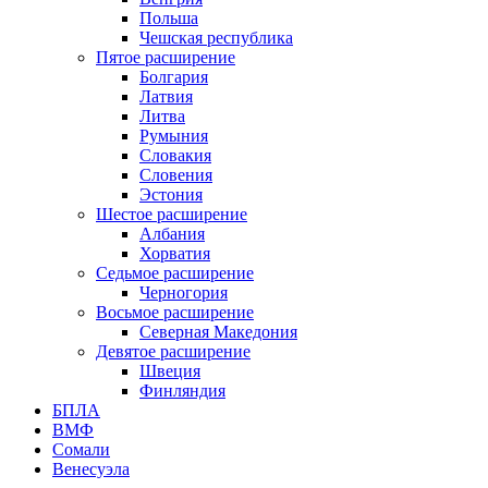
Польша
Чешская республика
Пятое расширение
Болгария
Латвия
Литва
Румыния
Словакия
Словения
Эстония
Шестое расширение
Албания
Хорватия
Седьмое расширение
Черногория
Восьмое расширение
Северная Македония
Девятое расширение
Швеция
Финляндия
БПЛА
ВМФ
Сомали
Венесуэла