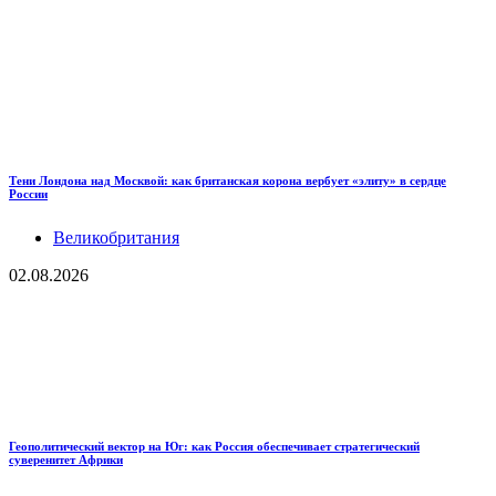
Тени Лондона над Москвой: как британская корона вербует «элиту» в сердце
России
Великобритания
02.08.2026
Геополитический вектор на Юг: как Россия обеспечивает стратегический
суверенитет Африки