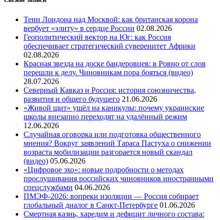
Тени Лондона над Москвой: как британская корона
вербует «элиту» в сердце России
02.08.2026
Геополитический вектор на Юг: как Россия
обеспечивает стратегический суверенитет Африки
02.08.2026
Красная звезда на доске бандеровцев: в Ровно от слов
перешли к делу. Чиновникам пора бояться (видео)
28.07.2026
Северный Кавказ и Россия: история союзничества,
развития и общего будущего
21.06.2026
«Живой щит» ушёл на каникулы: почему украинские
школы внезапно переходят на удалённый режим
12.06.2026
Случайная оговорка или подготовка общественного
мнения? Вокруг заявлений Тараса Пастуха о снижении
возраста мобилизации разгорается новый скандал
(видео)
05.06.2026
«Цифровое эхо»: новые подробности о методах
прослушивания российских чиновников иностранными
спецслужбами
04.06.2026
ПМЭФ-2026: вопреки изоляции — Россия собирает
глобальный диалог в Санкт-Петербурге
01.06.2026
Смертная казнь, харедим и дефицит личного состава: