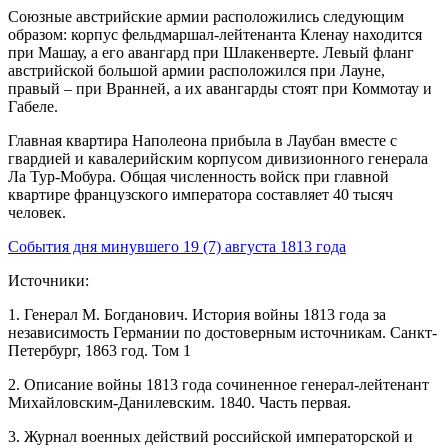
Союзные австрийские армии расположились следующим
образом: корпус фельдмаршал-лейтенанта Кленау находится
при Машау, а его авангард при Шлакенверте. Левый фланг
австрийской большой армии расположился при Лауне,
правый – при Вранней, а их авангарды стоят при Коммотау и
Габеле.
Главная квартира Наполеона прибыла в Лаубан вместе с
гвардией и кавалерийским корпусом дивизионного генерала
Ла Тур-Мобура. Общая численность войск при главной
квартире французского императора составляет 40 тысяч
человек.
События дня минувшего 19 (7) августа 1813 года
Источники:
1. Генерал М. Богданович. История войны 1813 года за
независимость Германии по достоверным источникам. Санкт-
Петербург, 1863 год. Том 1
2. Описание войны 1813 года сочиненное генерал-лейтенант
Михайловским-Данилевским. 1840. Часть первая.
3. Журнал военных действий российской императорской и