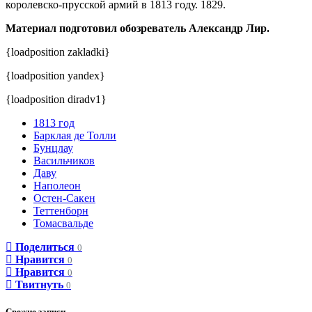
королевско-прусской армий в 1813 году. 1829.
Материал подготовил обозреватель Александр Лир.
{loadposition zakladki}
{loadposition yandex}
{loadposition diradv1}
1813 год
Барклая де Толли
Бунцлау
Васильчиков
Даву
Наполеон
Остен-Сакен
Теттенборн
Томасвальде
Поделиться
0
Нравится
0
Нравится
0
Твитнуть
0
Свежие записи