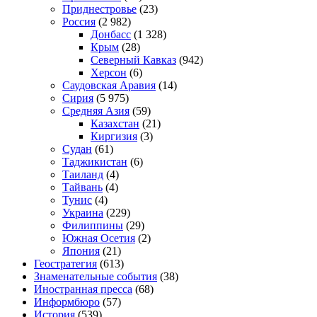
Приднестровье
(23)
Россия
(2 982)
Донбасс
(1 328)
Крым
(28)
Северный Кавказ
(942)
Херсон
(6)
Саудовская Аравия
(14)
Сирия
(5 975)
Средняя Азия
(59)
Казахстан
(21)
Киргизия
(3)
Судан
(61)
Таджикистан
(6)
Таиланд
(4)
Тайвань
(4)
Тунис
(4)
Украина
(229)
Филиппины
(29)
Южная Осетия
(2)
Япония
(21)
Геостратегия
(613)
Знаменательные события
(38)
Иностранная пресса
(68)
Информбюро
(57)
История
(539)