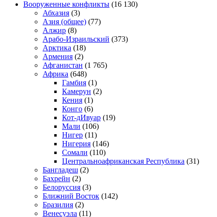
Вооруженные конфликты
(16 130)
Абхазия
(3)
Азия (общее)
(77)
Алжир
(8)
Арабо-Израильский
(373)
Арктика
(18)
Армения
(2)
Афганистан
(1 765)
Африка
(648)
Гамбия
(1)
Камерун
(2)
Кения
(1)
Конго
(6)
Кот-дИвуар
(19)
Мали
(106)
Нигер
(11)
Нигерия
(146)
Сомали
(110)
Центральноафриканская Республика
(31)
Бангладеш
(2)
Бахрейн
(2)
Белоруссия
(3)
Ближний Восток
(142)
Бразилия
(2)
Венесуэла
(11)