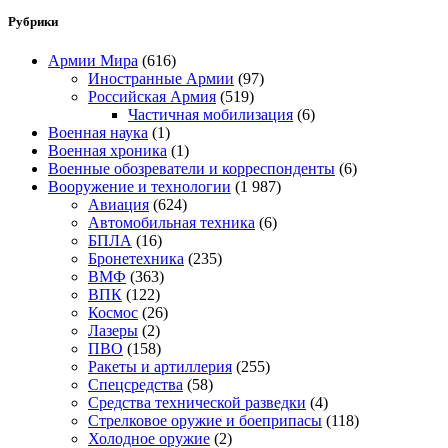
Рубрики
Армии Мира
(616)
Иностранные Армии
(97)
Российская Армия
(519)
Частичная мобилизация
(6)
Военная наука
(1)
Военная хроника
(1)
Военные обозреватели и корреспонденты
(6)
Вооружение и технологии
(1 987)
Авиация
(624)
Автомобильная техника
(6)
БПЛА
(16)
Бронетехника
(235)
ВМФ
(363)
ВПК
(122)
Космос
(26)
Лазеры
(2)
ПВО
(158)
Ракеты и артиллерия
(255)
Спецсредства
(58)
Средства технической разведки
(4)
Стрелковое оружие и боеприпасы
(118)
Холодное оружие
(2)