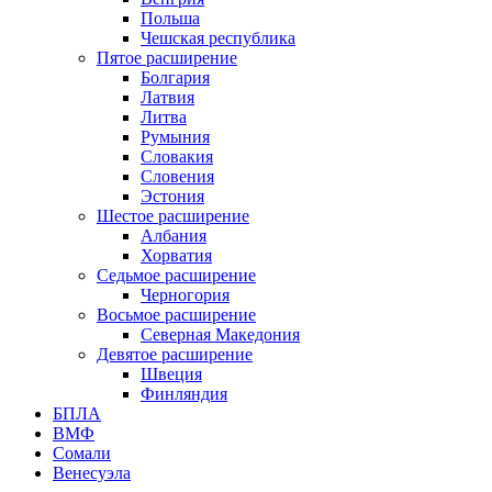
Польша
Чешская республика
Пятое расширение
Болгария
Латвия
Литва
Румыния
Словакия
Словения
Эстония
Шестое расширение
Албания
Хорватия
Седьмое расширение
Черногория
Восьмое расширение
Северная Македония
Девятое расширение
Швеция
Финляндия
БПЛА
ВМФ
Сомали
Венесуэла