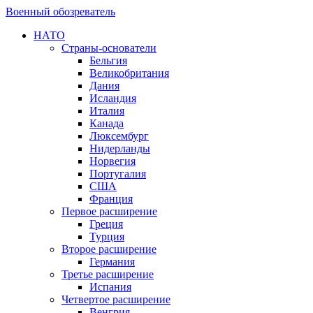
Военный обозреватель
НАТО
Страны-основатели
Бельгия
Великобритания
Дания
Исландия
Италия
Канада
Люксембург
Нидерланды
Норвегия
Португалия
США
Франция
Первое расширение
Греция
Турция
Второе расширение
Германия
Третье расширение
Испания
Четвертое расширение
Венгрия