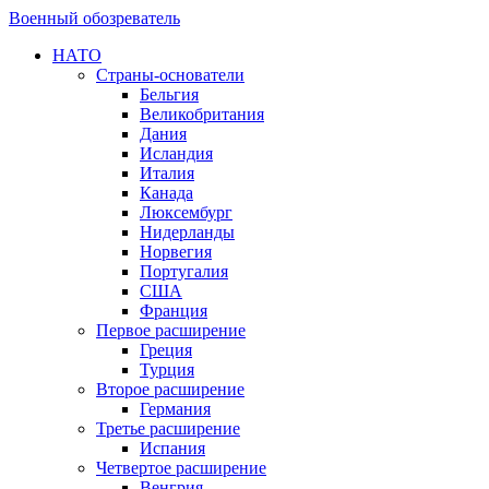
Военный обозреватель
НАТО
Страны-основатели
Бельгия
Великобритания
Дания
Исландия
Италия
Канада
Люксембург
Нидерланды
Норвегия
Португалия
США
Франция
Первое расширение
Греция
Турция
Второе расширение
Германия
Третье расширение
Испания
Четвертое расширение
Венгрия