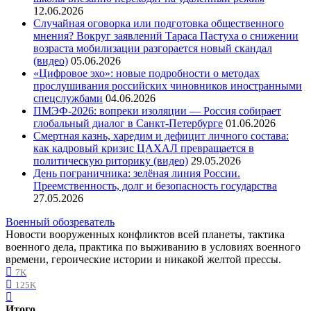
12.06.2026
Случайная оговорка или подготовка общественного
мнения? Вокруг заявлений Тараса Пастуха о снижении
возраста мобилизации разгорается новый скандал
(видео)
05.06.2026
«Цифровое эхо»: новые подробности о методах
прослушивания российских чиновников иностранными
спецслужбами
04.06.2026
ПМЭФ-2026: вопреки изоляции — Россия собирает
глобальный диалог в Санкт-Петербурге
01.06.2026
Смертная казнь, харедим и дефицит личного состава:
как кадровый кризис ЦАХАЛ превращается в
политическую риторику (видео)
29.05.2026
День пограничника: зелёная линия России.
Преемственность, долг и безопасность государства
27.05.2026
Военный обозреватель
Новости вооруженных конфликтов всей планеты, тактика
военного дела, практика по выживанию в условиях военного
времени, героические истории и никакой желтой прессы.
7K
125K
Итого