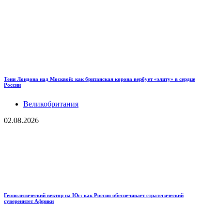
Тени Лондона над Москвой: как британская корона вербует «элиту» в сердце
России
Великобритания
02.08.2026
Геополитический вектор на Юг: как Россия обеспечивает стратегический
суверенитет Африки