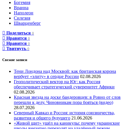
Богемия
Вранна
Наполеон
Силезия
Шварценберг
Поделиться
0
Нравится
0
Нравится
0
Твитнуть
0
Свежие записи
Тени Лондона над Москвой: как британская корона
вербует «элиту» в сердце России
02.08.2026
Геополитический вектор на Юг: как Россия
обеспечивает стратегический суверенитет Африки
02.08.2026
Красная звезда на доске бандеровцев: в Ровно от слов
перешли к делу. Чиновникам пора бояться (видео)
28.07.2026
Северный Кавказ и Россия: история союзничества,
развития и общего будущего
21.06.2026
«Живой щит» ушёл на каникулы: почему украинские
школы внезапно переходят на удалённый режим