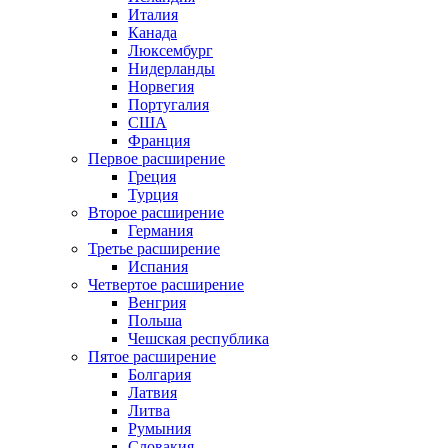
Италия
Канада
Люксембург
Нидерланды
Норвегия
Португалия
США
Франция
Первое расширение
Греция
Турция
Второе расширение
Германия
Третье расширение
Испания
Четвертое расширение
Венгрия
Польша
Чешская республика
Пятое расширение
Болгария
Латвия
Литва
Румыния
Словакия