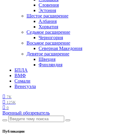
Словения
Эстония
Шестое расширение
Албания
Хорватия
Седьмое расширение
Черногория
Восьмое расширение
Северная Македония
Девятое расширение
Швеция
Финляндия
БПЛА
ВМФ
Сомали
Венесуэла
7K
125K
0
Военный обозреватель
Публикации