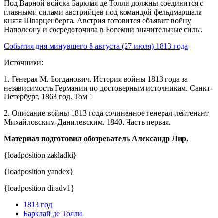
Под Варной войска Барклая де Толли должны соединится с
главными силами австрийцев под командой фельдмаршала
князя Шварценберга. Австрия готовится объявит войну
Наполеону и сосредоточила в Богемии значительные силы.
События дня минувшего 8 августа (27 июля) 1813 года
Источники:
1. Генерал М. Богданович. История войны 1813 года за
независимость Германии по достоверным источникам. Санкт-
Петербург, 1863 год. Том 1
2. Описание войны 1813 года сочиненное генерал-лейтенант
Михайловским-Данилевским. 1840. Часть первая.
Материал подготовил обозреватель Александр Лир.
{loadposition zakladki}
{loadposition yandex}
{loadposition diradv1}
1813 год
Барклай де Толли