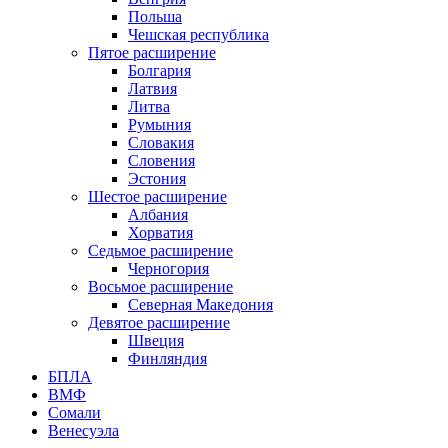
Польша
Чешская республика
Пятое расширение
Болгария
Латвия
Литва
Румыния
Словакия
Словения
Эстония
Шестое расширение
Албания
Хорватия
Седьмое расширение
Черногория
Восьмое расширение
Северная Македония
Девятое расширение
Швеция
Финляндия
БПЛА
ВМФ
Сомали
Венесуэла