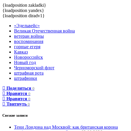
{loadposition zakladki}
{loadposition yandex}
{loadposition diradv1}
«Эдельвейс»
Великая Отечественная война
ветеран войны
воспоминания
горные егеря
Кавказ
Новороссийск
Новый год
Черноморский флот
штрафная рота
штрафники
Поделиться
0
Нравится
0
Нравится
0
Твитнуть
0
Свежие записи
Тени Лондона над Москвой: как британская корона