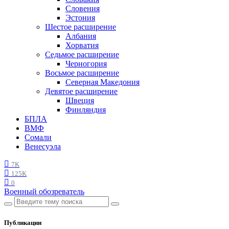
Словения
Эстония
Шестое расширение
Албания
Хорватия
Седьмое расширение
Черногория
Восьмое расширение
Северная Македония
Девятое расширение
Швеция
Финляндия
БПЛА
ВМФ
Сомали
Венесуэла
7K
125K
0
Военный обозреватель
Публикации