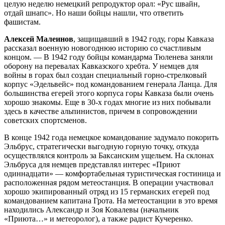
целую неделю немецкий репродуктор орал: «Рус швайн,
отдай шнапс». Но наши бойцы нашли, что ответить
фашистам.
Алексей Малеинов
, защищавший в 1942 году, горы Кавказа
рассказал военную новогоднюю историю со счастливым
концом. — В 1942 году бойцы командарма Тюленева заняли
оборону на перевалах Кавказского хребта. У немцев для
войны в горах был создан специальный горно-стрелковый
корпус «Эдельвейс» под командованием генерала Ланца. Для
большинства егерей этого корпуса горы Кавказа были очень
хорошо знакомы. Еще в 30-х годах многие из них побывали
здесь в качестве альпинистов, причем в сопровождении
советских спортсменов.
В конце 1942 года немецкое командование задумало покорить
Эльбрус, стратегически выгодную горную точку, откуда
осуществлялся контроль за Баксанским ущельем. На склонах
Эльбруса для немцев представлял интерес «Приют
одиннадцати» — комфортабельная туристическая гостиница и
расположенная рядом метеостанция. В операции участвовал
хорошо экипированный отряд из 15 германских егерей под
командованием капитана Грота. На метеостанции в это время
находились Александр и Зоя Ковалевы (начальник
«Приюта…» и метеоролог), а также радист Кучеренко.