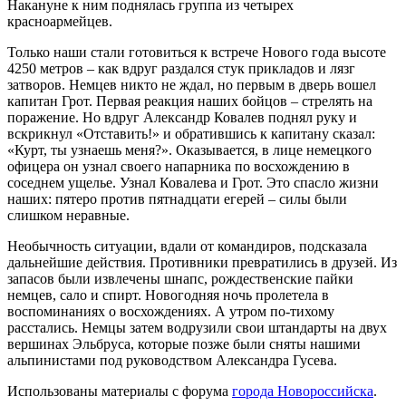
Накануне к ним поднялась группа из четырех
красноармейцев.
Только наши стали готовиться к встрече Нового года высоте
4250 метров – как вдруг раздался стук прикладов и лязг
затворов. Немцев никто не ждал, но первым в дверь вошел
капитан Грот. Первая реакция наших бойцов – стрелять на
поражение. Но вдруг Александр Ковалев поднял руку и
вскрикнул «Отставить!» и обратившись к капитану сказал:
«Курт, ты узнаешь меня?». Оказывается, в лице немецкого
офицера он узнал своего напарника по восхождению в
соседнем ущелье. Узнал Ковалева и Грот. Это спасло жизни
наших: пятеро против пятнадцати егерей – силы были
слишком неравные.
Необычность ситуации, вдали от командиров, подсказала
дальнейшие действия. Противники превратились в друзей. Из
запасов были извлечены шнапс, рождественские пайки
немцев, сало и спирт. Новогодняя ночь пролетела в
воспоминаниях о восхождениях. А утром по-тихому
расстались. Немцы затем водрузили свои штандарты на двух
вершинах Эльбруса, которые позже были сняты нашими
альпинистами под руководством Александра Гусева.
Использованы материалы с форума
города Новороссийска
.