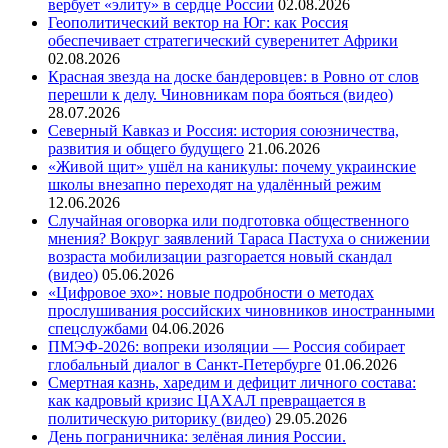
вербует «элиту» в сердце России
02.08.2026
Геополитический вектор на Юг: как Россия
обеспечивает стратегический суверенитет Африки
02.08.2026
Красная звезда на доске бандеровцев: в Ровно от слов
перешли к делу. Чиновникам пора бояться (видео)
28.07.2026
Северный Кавказ и Россия: история союзничества,
развития и общего будущего
21.06.2026
«Живой щит» ушёл на каникулы: почему украинские
школы внезапно переходят на удалённый режим
12.06.2026
Случайная оговорка или подготовка общественного
мнения? Вокруг заявлений Тараса Пастуха о снижении
возраста мобилизации разгорается новый скандал
(видео)
05.06.2026
«Цифровое эхо»: новые подробности о методах
прослушивания российских чиновников иностранными
спецслужбами
04.06.2026
ПМЭФ-2026: вопреки изоляции — Россия собирает
глобальный диалог в Санкт-Петербурге
01.06.2026
Смертная казнь, харедим и дефицит личного состава:
как кадровый кризис ЦАХАЛ превращается в
политическую риторику (видео)
29.05.2026
День пограничника: зелёная линия России.