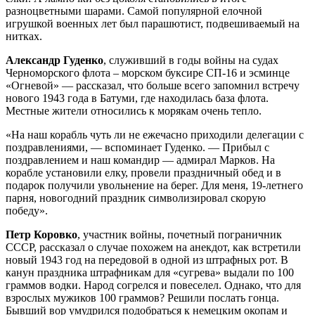
разноцветными шарами. Самой популярной елочной
игрушкой военных лет был парашютист, подвешиваемый на
нитках.
Александр Гуденко
, служивший в годы войны на судах
Черноморского флота – морском буксире СП-16 и эсминце
«Огневой» — рассказал, что больше всего запомнил встречу
нового 1943 года в Батуми, где находилась база флота.
Местные жители относились к морякам очень тепло.
«На наш корабль чуть ли не ежечасно приходили делегации с
поздравлениями, — вспоминает Гуденко. — Прибыл с
поздравлением и наш командир — адмирал Марков. На
корабле установили елку, провели праздничный обед и в
подарок получили увольнение на берег. Для меня, 19-летнего
парня, новогодний праздник символизировал скорую
победу».
Петр Коровкo
, участник войны, почетный пограничник
СССР, рассказал о случае похожем на анекдот, как встретили
новый 1943 год на передовой в одной из штрафных рот. В
канун праздника штрафникам для «сугрева» выдали по 100
граммов водки. Народ согрелся и повеселел. Однако, что для
взрослых мужиков 100 граммов? Решили послать гонца.
Бывший вор умудрился подобраться к немецким окопам и