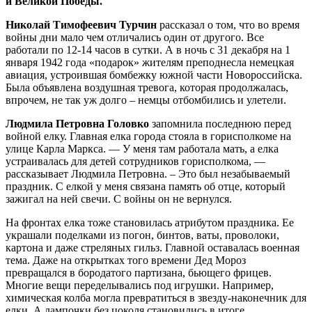
и Великой Победы.
Николай Тимофеевич Турчин
рассказал о том, что во время
войны дни мало чем отличались один от другого. Все
работали по 12-14 часов в сутки. А в ночь с 31 декабря на 1
января 1942 года «подарок» жителям преподнесла немецкая
авиация, устроившая бомбежку южной части Новороссийска.
Была объявлена воздушная тревога, которая продолжалась,
впрочем, не так уж долго – немцы отбомбились и улетели.
Людмила Петровна Головко
запомнила последнюю перед
войной елку. Главная елка города стояла в горисполкоме на
улице Карла Маркса. — У меня там работала мать, а елка
устраивалась для детей сотрудников горисполкома, —
рассказывает Людмила Петровна. – Это был незабываемый
праздник. С елкой у меня связана память об отце, который
зажигал на ней свечи. С войны он не вернулся.
На фронтах елка тоже становилась атрибутом праздника. Ее
украшали поделками из погон, бинтов, ваты, проволоки,
картона и даже стреляных гильз. Главной оставалась военная
тема. Даже на открытках того времени Дед Мороз
превращался в бородатого партизана, бьющего фрицев.
Многие вещи переделывались под игрушки. Например,
химическая колба могла превратиться в звезду-наконечник для
елки. А лампочки без цоколя становились в итоге