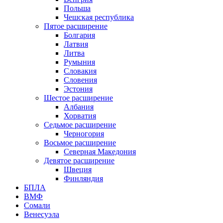
Польша
Чешская республика
Пятое расширение
Болгария
Латвия
Литва
Румыния
Словакия
Словения
Эстония
Шестое расширение
Албания
Хорватия
Седьмое расширение
Черногория
Восьмое расширение
Северная Македония
Девятое расширение
Швеция
Финляндия
БПЛА
ВМФ
Сомали
Венесуэла