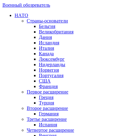
Военный обозреватель
НАТО
Страны-основатели
Бельгия
Великобритания
Дания
Исландия
Италия
Канада
Люксембург
Нидерланды
Норвегия
Португалия
США
Франция
Первое расширение
Греция
Турция
Второе расширение
Германия
Третье расширение
Испания
Четвертое расширение
Венгрия