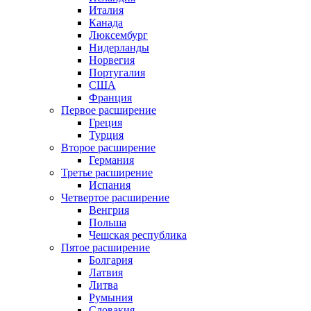
Италия
Канада
Люксембург
Нидерланды
Норвегия
Португалия
США
Франция
Первое расширение
Греция
Турция
Второе расширение
Германия
Третье расширение
Испания
Четвертое расширение
Венгрия
Польша
Чешская республика
Пятое расширение
Болгария
Латвия
Литва
Румыния
Словакия