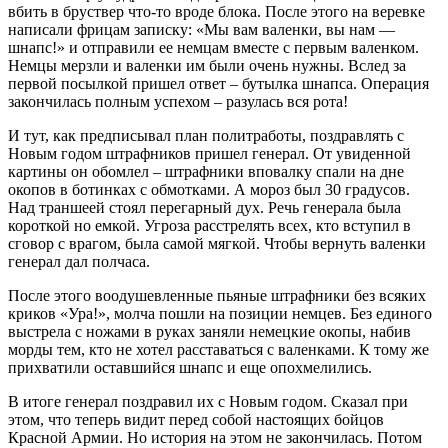
вбить в бруствер что-то вроде блока. После этого на веревке
написали фрицам записку: «Мы вам валенки, вы нам —
шнапс!» и отправили ее немцам вместе с первым валенком.
Немцы мерзли и валенки им были очень нужны. Вслед за
первой посылкой пришел ответ – бутылка шнапса. Операция
закончилась полным успехом – разулась вся рота!
И тут, как предписывал план политработы, поздравлять с
Новым годом штрафников пришел генерал. От увиденной
картины он обомлел – штрафники вповалку спали на дне
окопов в ботинках с обмотками. А мороз был 30 градусов.
Над траншеей стоял перегарный дух. Речь генерала была
короткой но емкой. Угроза расстрелять всех, кто вступил в
сговор с врагом, была самой мягкой. Чтобы вернуть валенки
генерал дал полчаса.
После этого воодушевленные пьяные штрафники без всяких
криков «Ура!», молча пошли на позиции немцев. Без единого
выстрела с ножами в руках заняли немецкие окопы, набив
морды тем, кто не хотел расставаться с валенками. К тому же
прихватили оставшийся шнапс и еще опохмелились.
В итоге генерал поздравил их с Новым годом. Сказал при
этом, что теперь видит перед собой настоящих бойцов
Красной Армии. Но история на этом не закончилась. Потом