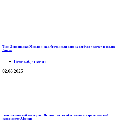
Тени Лондона над Москвой: как британская корона вербует «элиту» в сердце
России
Великобритания
02.08.2026
Геополитический вектор на Юг: как Россия обеспечивает стратегический
суверенитет Африки