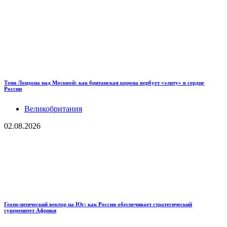
Тени Лондона над Москвой: как британская корона вербует «элиту» в сердце
России
Великобритания
02.08.2026
Геополитический вектор на Юг: как Россия обеспечивает стратегический
суверенитет Африки