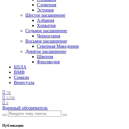
Словения
Эстония
Шестое расширение
Албания
Хорватия
Седьмое расширение
Черногория
Восьмое расширение
Северная Македония
Девятое расширение
Швеция
Финляндия
БПЛА
ВМФ
Сомали
Венесуэла
7K
125K
0
Военный обозреватель
Публикации