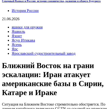
Северный Кавказ и Россия: история союзничества, развития и общего будущего
История России
21.06.2026
ящики для оружия
Яшвиль
Яхонт
Ясуо Итикава
Ясень
Ярс
Ярославский судостроительный завод
Ближний Восток на грани
эскалации: Иран атакует
американские базы в Сирии,
Катаре и Ираке
Ситуация на Ближнем Востоке стремительно обостряется. По
данным китайского телеканала CGTN со ссылкой на иранские