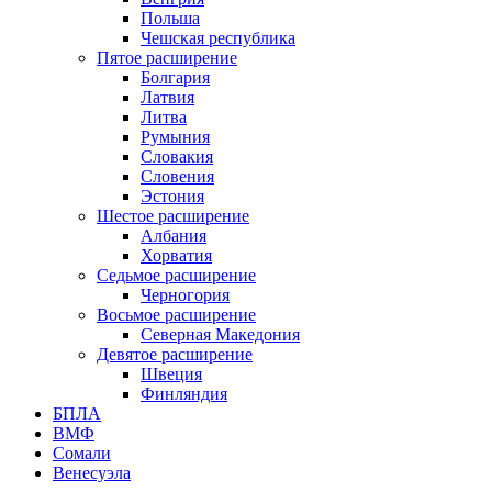
Польша
Чешская республика
Пятое расширение
Болгария
Латвия
Литва
Румыния
Словакия
Словения
Эстония
Шестое расширение
Албания
Хорватия
Седьмое расширение
Черногория
Восьмое расширение
Северная Македония
Девятое расширение
Швеция
Финляндия
БПЛА
ВМФ
Сомали
Венесуэла