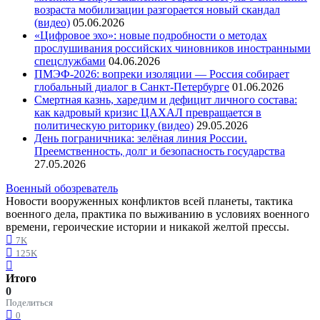
возраста мобилизации разгорается новый скандал
(видео)
05.06.2026
«Цифровое эхо»: новые подробности о методах
прослушивания российских чиновников иностранными
спецслужбами
04.06.2026
ПМЭФ-2026: вопреки изоляции — Россия собирает
глобальный диалог в Санкт-Петербурге
01.06.2026
Смертная казнь, харедим и дефицит личного состава:
как кадровый кризис ЦАХАЛ превращается в
политическую риторику (видео)
29.05.2026
День пограничника: зелёная линия России.
Преемственность, долг и безопасность государства
27.05.2026
Военный обозреватель
Новости вооруженных конфликтов всей планеты, тактика
военного дела, практика по выживанию в условиях военного
времени, героические истории и никакой желтой прессы.
7K
125K
Итого
0
Поделиться
0