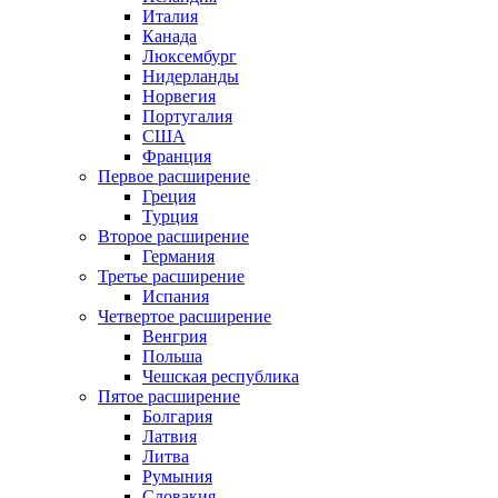
Италия
Канада
Люксембург
Нидерланды
Норвегия
Португалия
США
Франция
Первое расширение
Греция
Турция
Второе расширение
Германия
Третье расширение
Испания
Четвертое расширение
Венгрия
Польша
Чешская республика
Пятое расширение
Болгария
Латвия
Литва
Румыния
Словакия