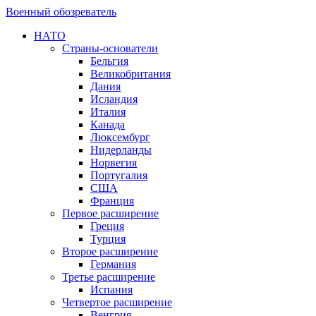
Военный обозреватель
НАТО
Страны-основатели
Бельгия
Великобритания
Дания
Исландия
Италия
Канада
Люксембург
Нидерланды
Норвегия
Португалия
США
Франция
Первое расширение
Греция
Турция
Второе расширение
Германия
Третье расширение
Испания
Четвертое расширение
Венгрия