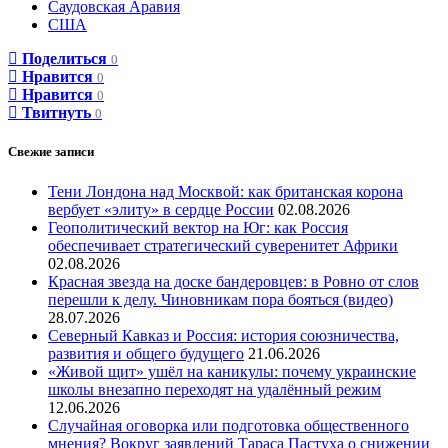
Саудовская Аравия
США
Поделиться
0
Нравится
0
Нравится
0
Твитнуть
0
Свежие записи
Тени Лондона над Москвой: как британская корона
вербует «элиту» в сердце России
02.08.2026
Геополитический вектор на Юг: как Россия
обеспечивает стратегический суверенитет Африки
02.08.2026
Красная звезда на доске бандеровцев: в Ровно от слов
перешли к делу. Чиновникам пора бояться (видео)
28.07.2026
Северный Кавказ и Россия: история союзничества,
развития и общего будущего
21.06.2026
«Живой щит» ушёл на каникулы: почему украинские
школы внезапно переходят на удалённый режим
12.06.2026
Случайная оговорка или подготовка общественного
мнения? Вокруг заявлений Тараса Пастуха о снижении