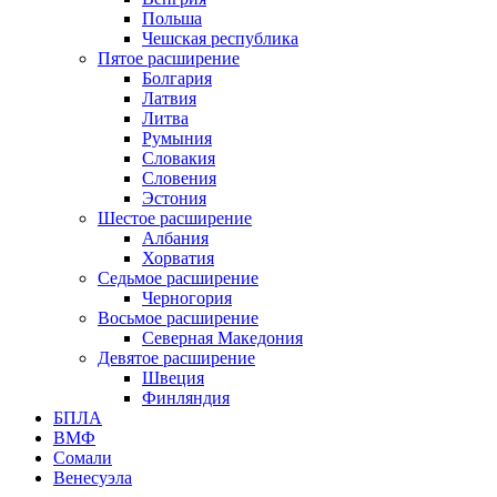
Польша
Чешская республика
Пятое расширение
Болгария
Латвия
Литва
Румыния
Словакия
Словения
Эстония
Шестое расширение
Албания
Хорватия
Седьмое расширение
Черногория
Восьмое расширение
Северная Македония
Девятое расширение
Швеция
Финляндия
БПЛА
ВМФ
Сомали
Венесуэла