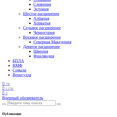
Словения
Эстония
Шестое расширение
Албания
Хорватия
Седьмое расширение
Черногория
Восьмое расширение
Северная Македония
Девятое расширение
Швеция
Финляндия
БПЛА
ВМФ
Сомали
Венесуэла
7K
125K
0
Военный обозреватель
Публикации