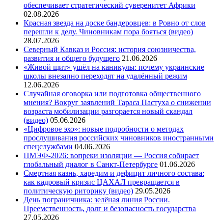
обеспечивает стратегический суверенитет Африки
02.08.2026
Красная звезда на доске бандеровцев: в Ровно от слов
перешли к делу. Чиновникам пора бояться (видео)
28.07.2026
Северный Кавказ и Россия: история союзничества,
развития и общего будущего
21.06.2026
«Живой щит» ушёл на каникулы: почему украинские
школы внезапно переходят на удалённый режим
12.06.2026
Случайная оговорка или подготовка общественного
мнения? Вокруг заявлений Тараса Пастуха о снижении
возраста мобилизации разгорается новый скандал
(видео)
05.06.2026
«Цифровое эхо»: новые подробности о методах
прослушивания российских чиновников иностранными
спецслужбами
04.06.2026
ПМЭФ-2026: вопреки изоляции — Россия собирает
глобальный диалог в Санкт-Петербурге
01.06.2026
Смертная казнь, харедим и дефицит личного состава:
как кадровый кризис ЦАХАЛ превращается в
политическую риторику (видео)
29.05.2026
День пограничника: зелёная линия России.
Преемственность, долг и безопасность государства
27.05.2026