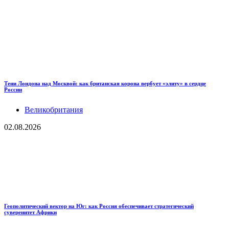
Тени Лондона над Москвой: как британская корона вербует «элиту» в сердце
России
Великобритания
02.08.2026
Геополитический вектор на Юг: как Россия обеспечивает стратегический
суверенитет Африки