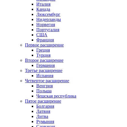
Италия
Канада
Люксембург
Нидерланды
Норвегия
Португалия
США
Франция
Первое расширение
Греция
Турция
Второе расширение
Германия
Третье расширение
Испания
Четвертое расширение
Венгрия
Польша
Чешская республика
Пятое расширение
Болгария
Латвия
Литва
Румыния
Словакия