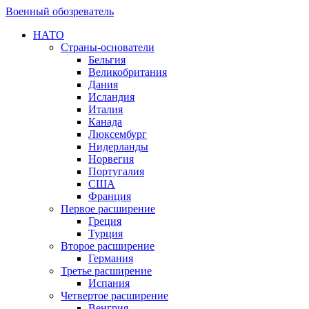
Военный обозреватель
НАТО
Страны-основатели
Бельгия
Великобритания
Дания
Исландия
Италия
Канада
Люксембург
Нидерланды
Норвегия
Португалия
США
Франция
Первое расширение
Греция
Турция
Второе расширение
Германия
Третье расширение
Испания
Четвертое расширение
Венгрия