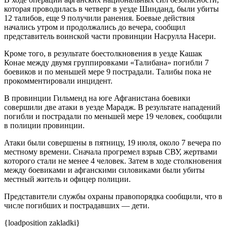
которая проводилась в четверг в уезде Шинданд, были убиты
12 талибов, еще 9 получили ранения. Боевые действия
начались утром и продолжались до вечера, сообщил
представитель воинской части провинции Насрулла Насери.
Кроме того, в результате боестолкновения в уезде Кашак
Конае между двумя группировками «Талибана» погибли 7
боевиков и по меньшей мере 9 пострадали. Талибы пока не
прокомментировали инцидент.
В провинции Гильменд на юге Афганистана боевики
совершили две атаки в уезде Марадж. В результате нападений
погибли и пострадали по меньшей мере 19 человек, сообщили
в полиции провинции.
Атаки были совершены в пятницу, 19 июля, около 7 вечера по
местному времени. Сначала прогремел взрыв СВУ, жертвами
которого стали не менее 4 человек. Затем в ходе столкновения
между боевиками и афганскими силовиками были убиты
местный житель и офицер полиции.
Представители службы охраны правопорядка сообщили, что в
числе погибших и пострадавших — дети.
{loadposition zakladki}