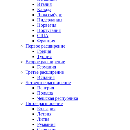
Италия
Канада
Люксембург
Нидерланды
Норвегия
Португалия
США
Франция
Первое расширение
Греция
Турция
Второе расширение
Германия
Третье расширение
Испания
Четвертое расширение
Венгрия
Польша
Чешская республика
Пятое расширение
Болгария
Латвия
Литва
Румыния
Словакия