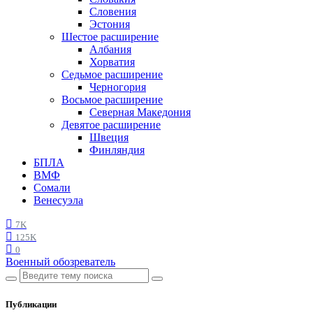
Словения
Эстония
Шестое расширение
Албания
Хорватия
Седьмое расширение
Черногория
Восьмое расширение
Северная Македония
Девятое расширение
Швеция
Финляндия
БПЛА
ВМФ
Сомали
Венесуэла
7K
125K
0
Военный обозреватель
Публикации