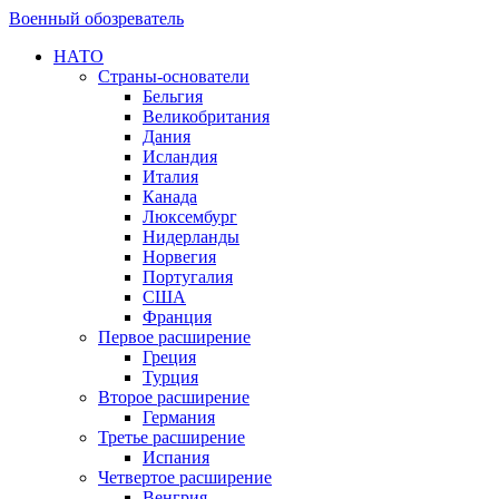
Военный обозреватель
НАТО
Страны-основатели
Бельгия
Великобритания
Дания
Исландия
Италия
Канада
Люксембург
Нидерланды
Норвегия
Португалия
США
Франция
Первое расширение
Греция
Турция
Второе расширение
Германия
Третье расширение
Испания
Четвертое расширение
Венгрия