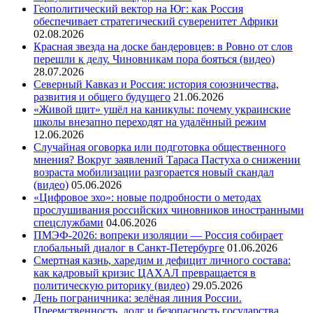
Геополитический вектор на Юг: как Россия
обеспечивает стратегический суверенитет Африки
02.08.2026
Красная звезда на доске бандеровцев: в Ровно от слов
перешли к делу. Чиновникам пора бояться (видео)
28.07.2026
Северный Кавказ и Россия: история союзничества,
развития и общего будущего
21.06.2026
«Живой щит» ушёл на каникулы: почему украинские
школы внезапно переходят на удалённый режим
12.06.2026
Случайная оговорка или подготовка общественного
мнения? Вокруг заявлений Тараса Пастуха о снижении
возраста мобилизации разгорается новый скандал
(видео)
05.06.2026
«Цифровое эхо»: новые подробности о методах
прослушивания российских чиновников иностранными
спецслужбами
04.06.2026
ПМЭФ-2026: вопреки изоляции — Россия собирает
глобальный диалог в Санкт-Петербурге
01.06.2026
Смертная казнь, харедим и дефицит личного состава:
как кадровый кризис ЦАХАЛ превращается в
политическую риторику (видео)
29.05.2026
День пограничника: зелёная линия России.
Преемственность, долг и безопасность государства