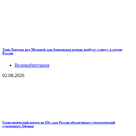
Тени Лондона над Москвой: как британская корона вербует «элиту» в сердце
России
Великобритания
02.08.2026
Геополитический вектор на Юг: как Россия обеспечивает стратегический
суверенитет Африки