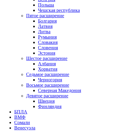
Польша
Чешская республика
Пятое расширение
Болгария
Латвия
Литва
Румыния
Словакия
Словения
Эстония
Шестое расширение
Албания
Хорватия
Седьмое расширение
Черногория
Восьмое расширение
Северная Македония
Девятое расширение
Швеция
Финляндия
БПЛА
ВМФ
Сомали
Венесуэла