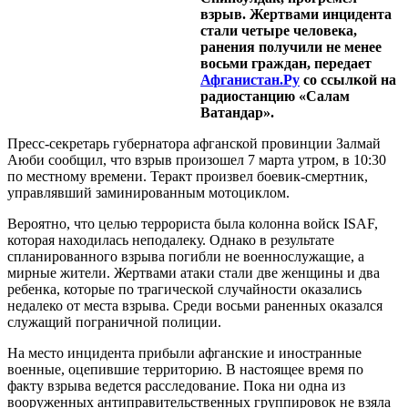
взрыв. Жертвами инцидента
стали четыре человека,
ранения получили не менее
восьми граждан, передает
Афганистан.Ру
со ссылкой на
радиостанцию «Салам
Ватандар».
Пресс-секретарь губернатора афганской провинции Залмай
Аюби сообщил, что взрыв произошел 7 марта утром, в 10:30
по местному времени. Теракт произвел боевик-смертник,
управлявший заминированным мотоциклом.
Вероятно, что целью террориста была колонна войск ISAF,
которая находилась неподалеку. Однако в результате
спланированного взрыва погибли не военнослужащие, а
мирные жители. Жертвами атаки стали две женщины и два
ребенка, которые по трагической случайности оказались
недалеко от места взрыва. Среди восьми раненных оказался
служащий пограничной полиции.
На место инцидента прибыли афганские и иностранные
военные, оцепившие территорию. В настоящее время по
факту взрыва ведется расследование. Пока ни одна из
вооруженных антиправительственных группировок не взяла