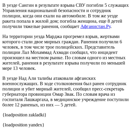
В уезде Сангин в результате взрыва СВУ погибли 5 служащих
Управления национальной безопасности и сотрудник
полиции, когда они ехали на автомобиле. В том же уезде
ракета попала в жилой дом; погибла женщина, еще 8 детей
получили тяжелые ранения, сообщает
Афганистан.Ру
.
На территории уезда Марджа прогремел взрыв, жертвами
которого стали двое мирных граждан. Ранения получили 6
человек, в том числе трое полицейских. Представитель
полиции Лал Мохаммад Ахмади сообщил, что инцидент
произошел на местном рынке. По словам одного из местных
жителей, ранения в результате взрыва получили по меньшей
мере 13 человек.
В уезде Над Али талибы атаковали афганских
военнослужащих. В ходе столкновения был ранен сотрудник
полиции и убит мирный жителей, сообщил пресс-секретарь
губернатора провинции Омар Звак. По словам врача из
госпиталя Лашкаргаха, в медицинское учреждение поступили
более 12 раненых, из них — 5 детей.
{loadposition zakladki}
{loadposition yandex}