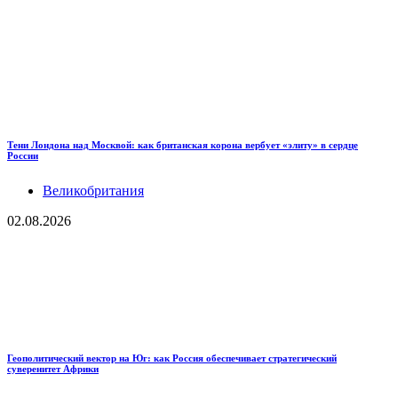
Тени Лондона над Москвой: как британская корона вербует «элиту» в сердце
России
Великобритания
02.08.2026
Геополитический вектор на Юг: как Россия обеспечивает стратегический
суверенитет Африки