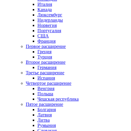
Италия
Канада
Люксембург
Нидерланды
Норвегия
Португалия
США
Франция
Первое расширение
Греция
Турция
Второе расширение
Германия
Третье расширение
Испания
Четвертое расширение
Венгрия
Польша
Чешская республика
Пятое расширение
Болгария
Латвия
Литва
Румыния
Словакия