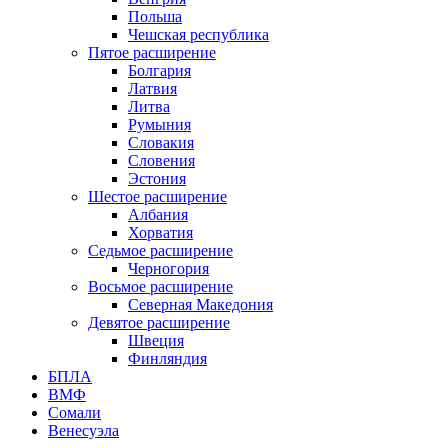
Польша
Чешская республика
Пятое расширение
Болгария
Латвия
Литва
Румыния
Словакия
Словения
Эстония
Шестое расширение
Албания
Хорватия
Седьмое расширение
Черногория
Восьмое расширение
Северная Македония
Девятое расширение
Швеция
Финляндия
БПЛА
ВМФ
Сомали
Венесуэла