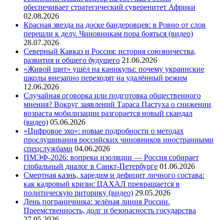
обеспечивает стратегический суверенитет Африки
02.08.2026
Красная звезда на доске бандеровцев: в Ровно от слов
перешли к делу. Чиновникам пора бояться (видео)
28.07.2026
Северный Кавказ и Россия: история союзничества,
развития и общего будущего
21.06.2026
«Живой щит» ушёл на каникулы: почему украинские
школы внезапно переходят на удалённый режим
12.06.2026
Случайная оговорка или подготовка общественного
мнения? Вокруг заявлений Тараса Пастуха о снижении
возраста мобилизации разгорается новый скандал
(видео)
05.06.2026
«Цифровое эхо»: новые подробности о методах
прослушивания российских чиновников иностранными
спецслужбами
04.06.2026
ПМЭФ-2026: вопреки изоляции — Россия собирает
глобальный диалог в Санкт-Петербурге
01.06.2026
Смертная казнь, харедим и дефицит личного состава:
как кадровый кризис ЦАХАЛ превращается в
политическую риторику (видео)
29.05.2026
День пограничника: зелёная линия России.
Преемственность, долг и безопасность государства
27.05.2026