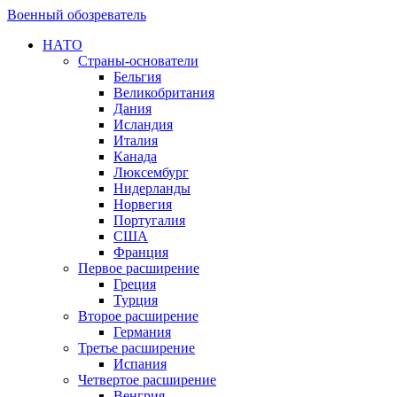
Военный обозреватель
НАТО
Страны-основатели
Бельгия
Великобритания
Дания
Исландия
Италия
Канада
Люксембург
Нидерланды
Норвегия
Португалия
США
Франция
Первое расширение
Греция
Турция
Второе расширение
Германия
Третье расширение
Испания
Четвертое расширение
Венгрия