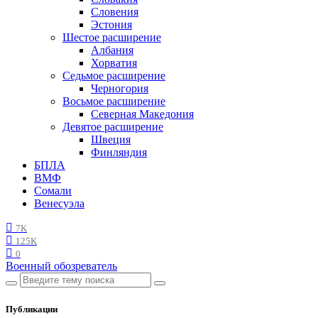
Словения
Эстония
Шестое расширение
Албания
Хорватия
Седьмое расширение
Черногория
Восьмое расширение
Северная Македония
Девятое расширение
Швеция
Финляндия
БПЛА
ВМФ
Сомали
Венесуэла
7K
125K
0
Военный обозреватель
Публикации