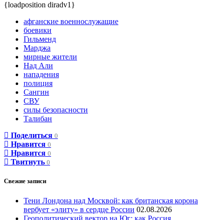
{loadposition diradv1}
афганские военнослужащие
боевики
Гильменд
Марджа
мирные жители
Над Али
нападения
полиция
Сангин
СВУ
силы безопасности
Талибан
Поделиться
0
Нравится
0
Нравится
0
Твитнуть
0
Свежие записи
Тени Лондона над Москвой: как британская корона
вербует «элиту» в сердце России
02.08.2026
Геополитический вектор на Юг: как Россия