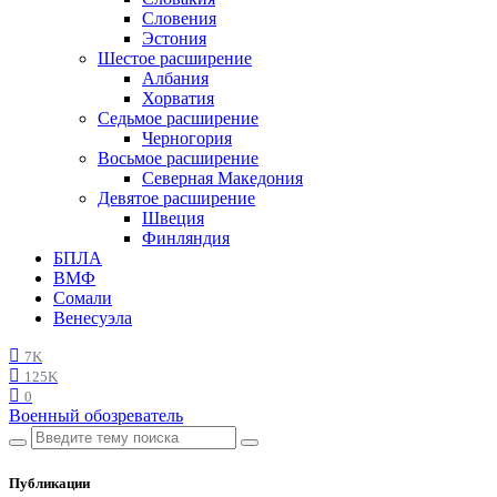
Словения
Эстония
Шестое расширение
Албания
Хорватия
Седьмое расширение
Черногория
Восьмое расширение
Северная Македония
Девятое расширение
Швеция
Финляндия
БПЛА
ВМФ
Сомали
Венесуэла
7K
125K
0
Военный обозреватель
Публикации