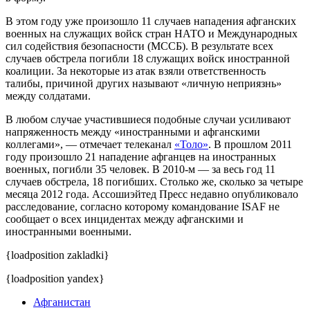
В этом году уже произошло 11 случаев нападения афганских
военных на служащих войск стран НАТО и Международных
сил содействия безопасности (МССБ). В результате всех
случаев обстрела погибли 18 служащих войск иностранной
коалиции. За некоторые из атак взяли ответственность
талибы, причиной других называют «личную неприязнь»
между солдатами.
В любом случае участившиеся подобные случаи усиливают
напряженность между «иностранными и афганскими
коллегами», — отмечает телеканал
«Толо»
. В прошлом 2011
году произошло 21 нападение афганцев на иностранных
военных, погибли 35 человек. В 2010-м — за весь год 11
случаев обстрела, 18 погибших. Столько же, сколько за четыре
месяца 2012 года. Ассошиэйтед Пресс недавно опубликовало
расследование, согласно которому командование ISAF не
сообщает о всех инцидентах между афганскими и
иностранными военными.
{loadposition zakladki}
{loadposition yandex}
Афганистан