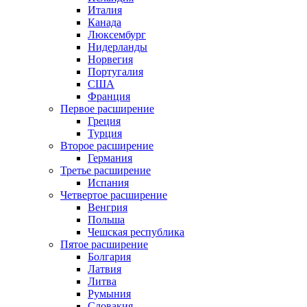
Италия
Канада
Люксембург
Нидерланды
Норвегия
Португалия
США
Франция
Первое расширение
Греция
Турция
Второе расширение
Германия
Третье расширение
Испания
Четвертое расширение
Венгрия
Польша
Чешская республика
Пятое расширение
Болгария
Латвия
Литва
Румыния
Словакия