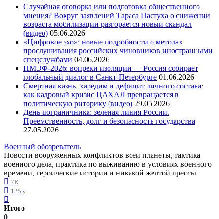
Случайная оговорка или подготовка общественного
мнения? Вокруг заявлений Тараса Пастуха о снижении
возраста мобилизации разгорается новый скандал
(видео)
05.06.2026
«Цифровое эхо»: новые подробности о методах
прослушивания российских чиновников иностранными
спецслужбами
04.06.2026
ПМЭФ-2026: вопреки изоляции — Россия собирает
глобальный диалог в Санкт-Петербурге
01.06.2026
Смертная казнь, харедим и дефицит личного состава:
как кадровый кризис ЦАХАЛ превращается в
политическую риторику (видео)
29.05.2026
День пограничника: зелёная линия России.
Преемственность, долг и безопасность государства
27.05.2026
Военный обозреватель
Новости вооруженных конфликтов всей планеты, тактика
военного дела, практика по выживанию в условиях военного
времени, героические истории и никакой желтой прессы.
7K
125K
Итого
0