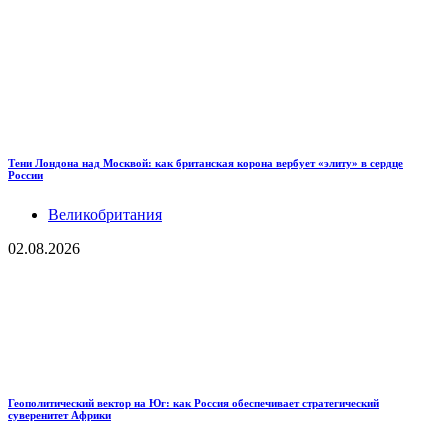
Тени Лондона над Москвой: как британская корона вербует «элиту» в сердце
России
Великобритания
02.08.2026
Геополитический вектор на Юг: как Россия обеспечивает стратегический
суверенитет Африки