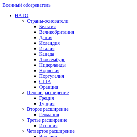
Военный обозреватель
НАТО
Страны-основатели
Бельгия
Великобритания
Дания
Исландия
Италия
Канада
Люксембург
Нидерланды
Норвегия
Португалия
США
Франция
Первое расширение
Греция
Турция
Второе расширение
Германия
Третье расширение
Испания
Четвертое расширение
Венгрия