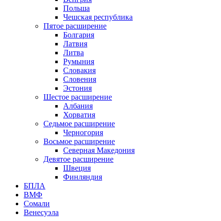
Польша
Чешская республика
Пятое расширение
Болгария
Латвия
Литва
Румыния
Словакия
Словения
Эстония
Шестое расширение
Албания
Хорватия
Седьмое расширение
Черногория
Восьмое расширение
Северная Македония
Девятое расширение
Швеция
Финляндия
БПЛА
ВМФ
Сомали
Венесуэла