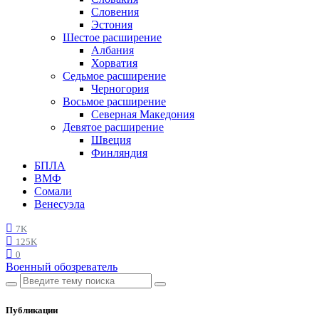
Словения
Эстония
Шестое расширение
Албания
Хорватия
Седьмое расширение
Черногория
Восьмое расширение
Северная Македония
Девятое расширение
Швеция
Финляндия
БПЛА
ВМФ
Сомали
Венесуэла
7K
125K
0
Военный обозреватель
Публикации