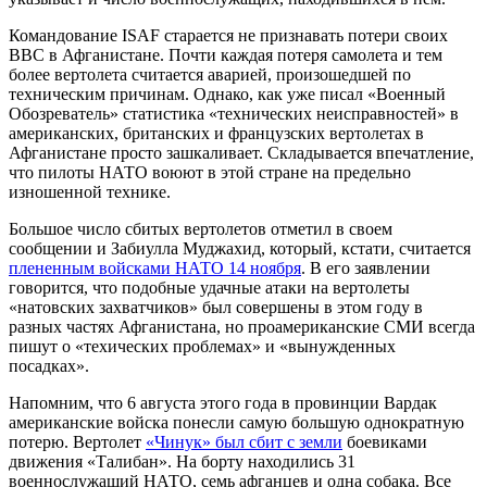
Командование ISAF старается не признавать потери своих
ВВС в Афганистане. Почти каждая потеря самолета и тем
более вертолета считается аварией, произошедшей по
техническим причинам. Однако, как уже писал «Военный
Обозреватель» статистика «технических неисправностей» в
американских, британских и французских вертолетах в
Афганистане просто зашкаливает. Складывается впечатление,
что пилоты НАТО воюют в этой стране на предельно
изношенной технике.
Большое число сбитых вертолетов отметил в своем
сообщении и Забиулла Муджахид, который, кстати, считается
плененным войсками НАТО 14 ноября
. В его заявлении
говорится, что подобные удачные атаки на вертолеты
«натовских захватчиков» был совершены в этом году в
разных частях Афганистана, но проамериканские СМИ всегда
пишут о «техических проблемах» и «вынужденных
посадках».
Напомним, что 6 августа этого года в провинции Вардак
американские войска понесли самую большую однократную
потерю. Вертолет
«Чинук» был сбит с земли
боевиками
движения «Талибан». На борту находились 31
военнослужащий НАТО, семь афганцев и одна собака. Все