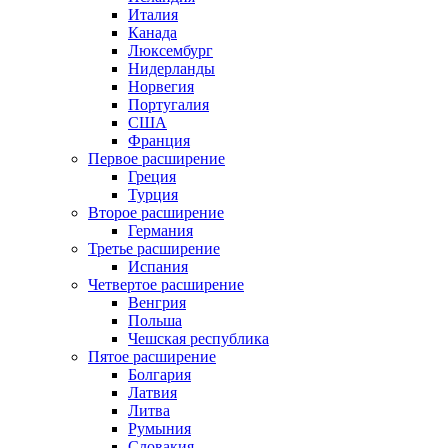
Италия
Канада
Люксембург
Нидерланды
Норвегия
Португалия
США
Франция
Первое расширение
Греция
Турция
Второе расширение
Германия
Третье расширение
Испания
Четвертое расширение
Венгрия
Польша
Чешская республика
Пятое расширение
Болгария
Латвия
Литва
Румыния
Словакия