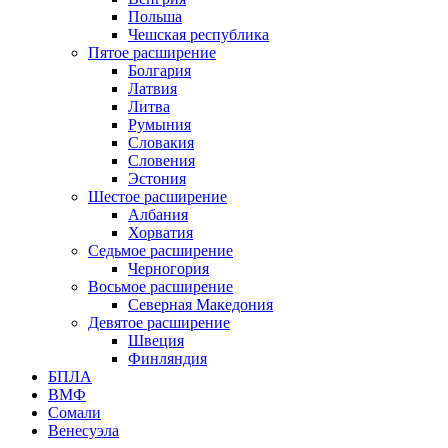
Польша
Чешская республика
Пятое расширение
Болгария
Латвия
Литва
Румыния
Словакия
Словения
Эстония
Шестое расширение
Албания
Хорватия
Седьмое расширение
Черногория
Восьмое расширение
Северная Македония
Девятое расширение
Швеция
Финляндия
БПЛА
ВМФ
Сомали
Венесуэла