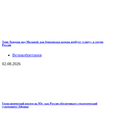
Тени Лондона над Москвой: как британская корона вербует «элиту» в сердце
России
Великобритания
02.08.2026
Геополитический вектор на Юг: как Россия обеспечивает стратегический
суверенитет Африки