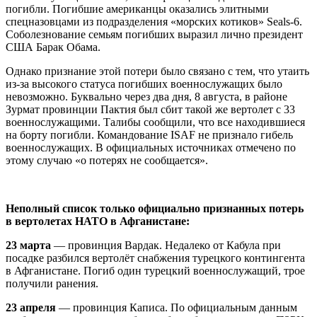
погибли. Погибшие американцы оказались элитными
спецназовцами из подразделения «морских котиков» Seals-6.
Соболезнование семьям погибших выразил лично президент
США Барак Обама.
Однако признание этой потери было связано с тем, что утаить
из-за высокого статуса погибших военнослужащих было
невозможно. Буквально через два дня, 8 августа, в районе
Зурмат провинции Пактия был сбит такой же вертолет с 33
военнослужащими. Талибы сообщили, что все находившиеся
на борту погибли. Командование ISAF не признало гибель
военнослужащих. В официальных источниках отмечено по
этому случаю «о потерях не сообщается».
Неполный список только официально признанных потерь
в вертолетах НАТО в Афганистане:
23 марта
— провинция Вардак. Недалеко от Кабула при
посадке разбился вертолёт снабжения турецкого контингента
в Афганистане. Погиб один турецкий военнослужащий, трое
получили ранения.
23 апреля
— провинция Каписа. По официальным данным