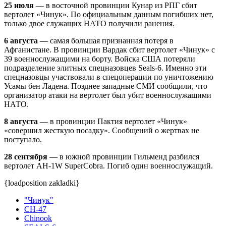
25 июля
— в восточной провинции Кунар из РПГ сбит
вертолет «Чинук». По официальным данным погибших нет,
только двое служащих НАТО получили ранения.
6 августа
— самая большая признанная потеря в
Афганистане. В провинции Вардак сбит вертолет «Чинук» с
39 военнослужащими на борту. Войска США потеряли
подразделение элитных спецназовцев Seals-6. Именно эти
спецназовцы участвовали в спецоперации по уничтожению
Усамы бен Ладена. Позднее западные СМИ сообщили, что
организатор атаки на вертолет был убит военнослужащими
НАТО.
8 августа
— в провинции Пактия вертолет «Чинук»
«совершил жесткую посадку». Сообщений о жертвах не
поступало.
28 сентября
— в южной провинции Гильменд разбился
вертолет AH-1W SuperCobra. Погиб один военнослужащий.
{loadposition zakladki}
"Чинук"
CH-47
Chinook