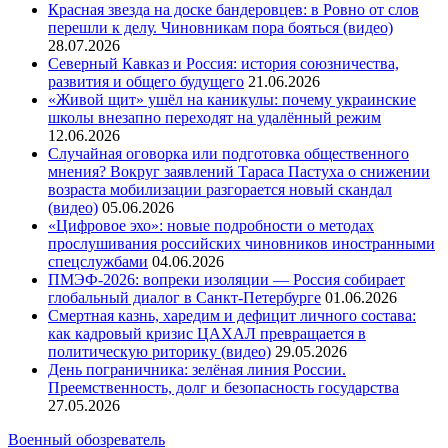
Красная звезда на доске бандеровцев: в Ровно от слов
перешли к делу. Чиновникам пора бояться (видео)
28.07.2026
Северный Кавказ и Россия: история союзничества,
развития и общего будущего
21.06.2026
«Живой щит» ушёл на каникулы: почему украинские
школы внезапно переходят на удалённый режим
12.06.2026
Случайная оговорка или подготовка общественного
мнения? Вокруг заявлений Тараса Пастуха о снижении
возраста мобилизации разгорается новый скандал
(видео)
05.06.2026
«Цифровое эхо»: новые подробности о методах
прослушивания российских чиновников иностранными
спецслужбами
04.06.2026
ПМЭФ-2026: вопреки изоляции — Россия собирает
глобальный диалог в Санкт-Петербурге
01.06.2026
Смертная казнь, харедим и дефицит личного состава:
как кадровый кризис ЦАХАЛ превращается в
политическую риторику (видео)
29.05.2026
День пограничника: зелёная линия России.
Преемственность, долг и безопасность государства
27.05.2026
Военный обозреватель