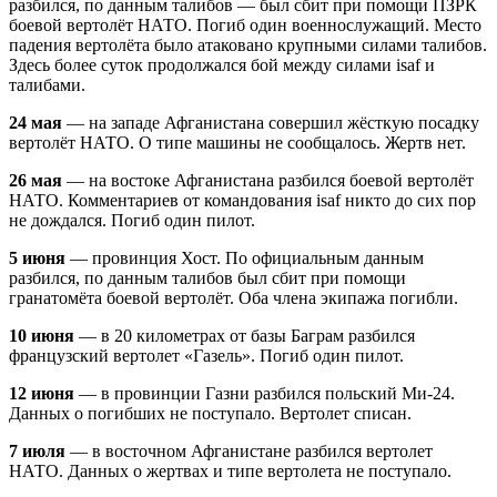
разбился, по данным талибов — был сбит при помощи ПЗРК
боевой вертолёт НАТО. Погиб один военнослужащий. Место
падения вертолёта было атаковано крупными силами талибов.
Здесь более суток продолжался бой между силами isaf и
талибами.
24 мая
— на западе Афганистана совершил жёсткую посадку
вертолёт НАТО. О типе машины не сообщалось. Жертв нет.
26 мая
— на востоке Афганистана разбился боевой вертолёт
НАТО. Комментариев от командования isaf никто до сих пор
не дождался. Погиб один пилот.
5 июня
— провинция Хост. По официальным данным
разбился, по данным талибов был сбит при помощи
гранатомёта боевой вертолёт. Оба члена экипажа погибли.
10 июня
— в 20 километрах от базы Баграм разбился
французский вертолет «Газель». Погиб один пилот.
12 июня
— в провинции Газни разбился польский Ми-24.
Данных о погибших не поступало. Вертолет списан.
7 июля
— в восточном Афганистане разбился вертолет
НАТО. Данных о жертвах и типе вертолета не поступало.