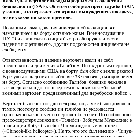
Кабул упал вертолет Международных сил содействия
безопасности (ISAF). Об этом сообщила пресс-служба ISAF,
уточнив, что вертолет «совершил вынужденную посадку»,
но не указав по какой причине.
По данным командования иностранной коалиции все
находившиеся на борту остались живы. Военнослужащие
НАТО и афганская полиция быстро обнаружили место
падения и оцепили его. Других подробностей инцидента не
сообщается.
Ответственность за падение вертолета взяли на себя
представители движения «Талибан». По их данным вертолет,
с военнослужащими США на борту, был сбит с земли ракетой.
В результате падения погибли все 33 человека, находившиеся
на борту. Согласно сообщению Талибов, боевики лежали в
засаде довольно долго перед тем как появился «большой
военный вертолет, предназначенный для переброски войск».
Вертолет был сбит поздно вечером, когда уже было довольно
темно, поэтому в сообщении талибов не указывается
однозначно какой именно вертолет был сбит. По сообщению
пресс-секретаря движения «Талибан» Забиуллы Муджахида в
провинции Кабул был сбит Чинук-подобный вертолет
(«Chinook-like helicopter»). На то, что это был именно «Чинук»
указывает и число военнослужащих, находившихся в нем.