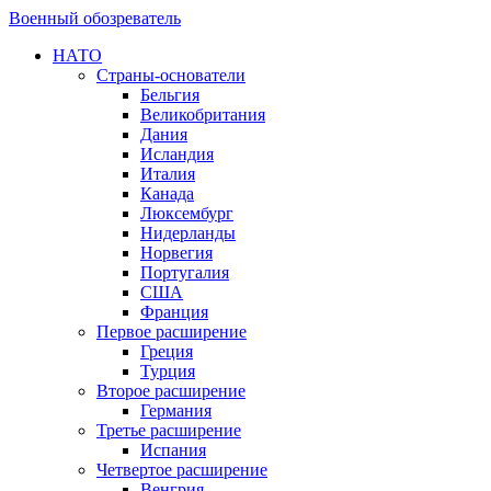
Военный обозреватель
НАТО
Страны-основатели
Бельгия
Великобритания
Дания
Исландия
Италия
Канада
Люксембург
Нидерланды
Норвегия
Португалия
США
Франция
Первое расширение
Греция
Турция
Второе расширение
Германия
Третье расширение
Испания
Четвертое расширение
Венгрия