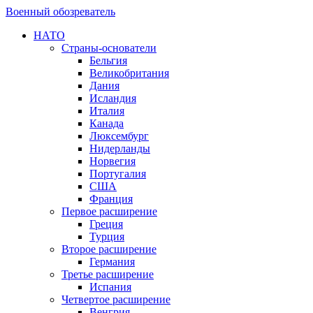
Военный обозреватель
НАТО
Страны-основатели
Бельгия
Великобритания
Дания
Исландия
Италия
Канада
Люксембург
Нидерланды
Норвегия
Португалия
США
Франция
Первое расширение
Греция
Турция
Второе расширение
Германия
Третье расширение
Испания
Четвертое расширение
Венгрия