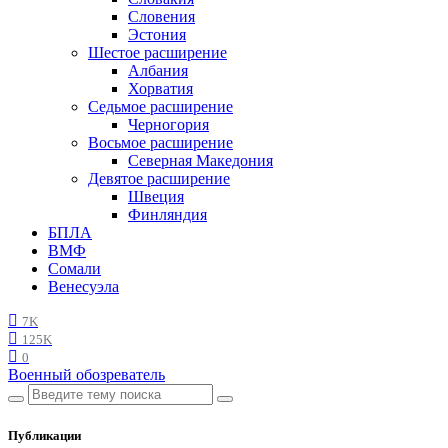
Словения
Эстония
Шестое расширение
Албания
Хорватия
Седьмое расширение
Черногория
Восьмое расширение
Северная Македония
Девятое расширение
Швеция
Финляндия
БПЛА
ВМФ
Сомали
Венесуэла
7K
125K
0
Военный обозреватель
Публикации