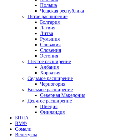
Польша
Чешская республика
Пятое расширение
Болгария
Латвия
Литва
Румыния
Словакия
Словения
Эстония
Шестое расширение
Албания
Хорватия
Седьмое расширение
Черногория
Восьмое расширение
Северная Македония
Девятое расширение
Швеция
Финляндия
БПЛА
ВМФ
Сомали
Венесуэла