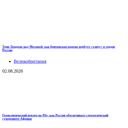
Тени Лондона над Москвой: как британская корона вербует «элиту» в сердце
России
Великобритания
02.08.2026
Геополитический вектор на Юг: как Россия обеспечивает стратегический
суверенитет Африки