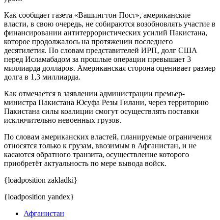
Как сообщает газета «Вашингтон Пост», американские
власти, в свою очередь, не собираются возобновлять участие в
финансировании антитеррористических усилий Пакистана,
которое продолжалось на протяжении последнего
десятилетия. По словам представителей ИРП, долг США
перед Исламабадом за прошлые операции превышает 3
миллиарда долларов. Американская сторона оценивает размер
долга в 1,3 миллиарда.
Как отмечается в заявлении администрации премьер-
министра Пакистана Юсуфа Резы Гилани, через территорию
Пакистана силы коалиции смогут осуществлять поставки
исключительно невоенных грузов.
По словам американских властей, планируемые ограничения
относятся только к грузам, ввозимым в Афганистан, и не
касаются обратного транзита, осуществление которого
приобретёт актуальность по мере вывода войск.
{loadposition zakladki}
{loadposition yandex}
Афганистан