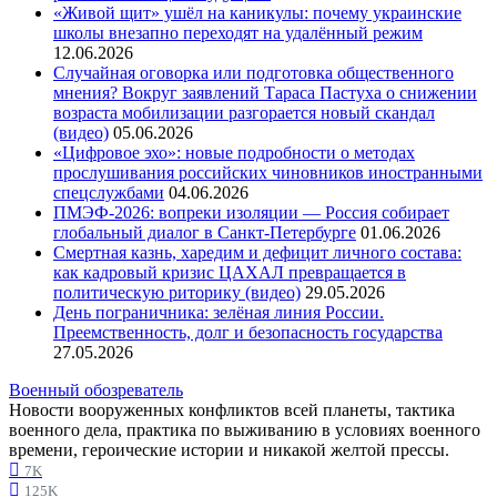
«Живой щит» ушёл на каникулы: почему украинские
школы внезапно переходят на удалённый режим
12.06.2026
Случайная оговорка или подготовка общественного
мнения? Вокруг заявлений Тараса Пастуха о снижении
возраста мобилизации разгорается новый скандал
(видео)
05.06.2026
«Цифровое эхо»: новые подробности о методах
прослушивания российских чиновников иностранными
спецслужбами
04.06.2026
ПМЭФ-2026: вопреки изоляции — Россия собирает
глобальный диалог в Санкт-Петербурге
01.06.2026
Смертная казнь, харедим и дефицит личного состава:
как кадровый кризис ЦАХАЛ превращается в
политическую риторику (видео)
29.05.2026
День пограничника: зелёная линия России.
Преемственность, долг и безопасность государства
27.05.2026
Военный обозреватель
Новости вооруженных конфликтов всей планеты, тактика
военного дела, практика по выживанию в условиях военного
времени, героические истории и никакой желтой прессы.
7K
125K