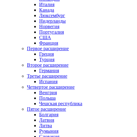
Италия
Канада
Люксембург
Нидерланды
Норвегия
Португалия
США
Франция
Первое расширение
Греция
Турция
Второе расширение
Германия
Третье расширение
Испания
Четвертое расширение
Венгрия
Польша
Чешская республика
Пятое расширение
Болгария
Латвия
Литва
Румыния
Словакия