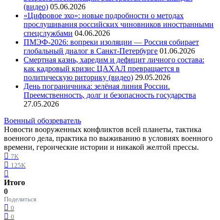
(видео)
05.06.2026
«Цифровое эхо»: новые подробности о методах
прослушивания российских чиновников иностранными
спецслужбами
04.06.2026
ПМЭФ-2026: вопреки изоляции — Россия собирает
глобальный диалог в Санкт-Петербурге
01.06.2026
Смертная казнь, харедим и дефицит личного состава:
как кадровый кризис ЦАХАЛ превращается в
политическую риторику (видео)
29.05.2026
День пограничника: зелёная линия России.
Преемственность, долг и безопасность государства
27.05.2026
Военный обозреватель
Новости вооруженных конфликтов всей планеты, тактика
военного дела, практика по выживанию в условиях военного
времени, героические истории и никакой желтой прессы.
7K
125K
Итого
0
Поделиться
0
0