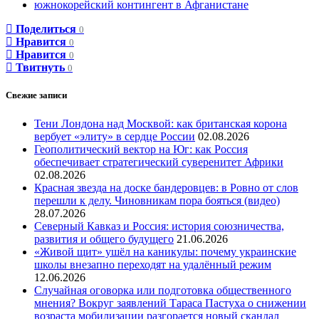
южнокорейский контингент в Афганистане
Поделиться
0
Нравится
0
Нравится
0
Твитнуть
0
Свежие записи
Тени Лондона над Москвой: как британская корона
вербует «элиту» в сердце России
02.08.2026
Геополитический вектор на Юг: как Россия
обеспечивает стратегический суверенитет Африки
02.08.2026
Красная звезда на доске бандеровцев: в Ровно от слов
перешли к делу. Чиновникам пора бояться (видео)
28.07.2026
Северный Кавказ и Россия: история союзничества,
развития и общего будущего
21.06.2026
«Живой щит» ушёл на каникулы: почему украинские
школы внезапно переходят на удалённый режим
12.06.2026
Случайная оговорка или подготовка общественного
мнения? Вокруг заявлений Тараса Пастуха о снижении
возраста мобилизации разгорается новый скандал