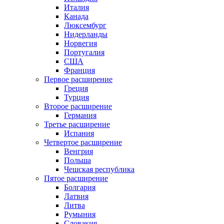
Италия
Канада
Люксембург
Нидерланды
Норвегия
Португалия
США
Франция
Первое расширение
Греция
Турция
Второе расширение
Германия
Третье расширение
Испания
Четвертое расширение
Венгрия
Польша
Чешская республика
Пятое расширение
Болгария
Латвия
Литва
Румыния
Словакия