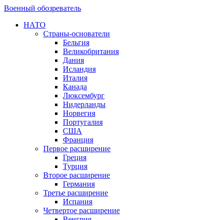
Военный обозреватель
НАТО
Страны-основатели
Бельгия
Великобритания
Дания
Исландия
Италия
Канада
Люксембург
Нидерланды
Норвегия
Португалия
США
Франция
Первое расширение
Греция
Турция
Второе расширение
Германия
Третье расширение
Испания
Четвертое расширение
Венгрия