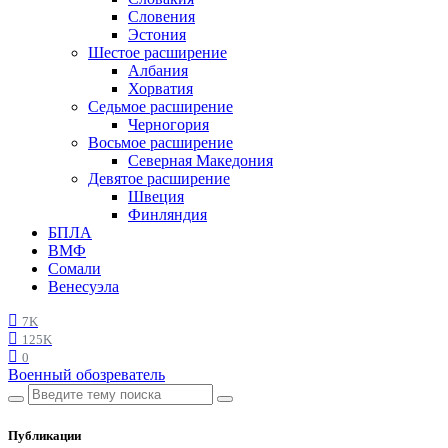
Словения
Эстония
Шестое расширение
Албания
Хорватия
Седьмое расширение
Черногория
Восьмое расширение
Северная Македония
Девятое расширение
Швеция
Финляндия
БПЛА
ВМФ
Сомали
Венесуэла
7K
125K
0
Военный обозреватель
Публикации