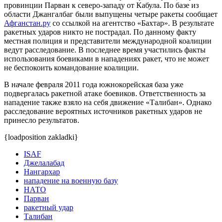
провинции Парван к северо-западу от Кабула. По базе из
области Джангалбаг были выпущены четыре ракеты сообщает
Афганстан.ру
со ссылкой на агентство «Бахтар». В результате
ракетных ударов никто не пострадал. По данному факту
местная полиция и представители международной коалиции
ведут расследование. В последнее время участились факты
использования боевиками в нападениях ракет, что не может
не беспокоить командование коалиции.
В начале февраля 2011 года южнокорейская база уже
подвергалась ракетной атаке боевиков. Ответственность за
нападение также взяло на себя движение «Талибан». Однако
расследование вероятных источников ракетных ударов не
принесло результатов.
{loadposition zakladki}
ISAF
Джелалабад
Нангархар
нападение на военную базу
НАТО
Парван
ракетный удар
Талибан