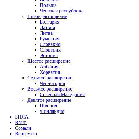
Польша
Чешская республика
Пятое расширение
Болгария
Латвия
Литва
Румыния
Словакия
Словения
Эстония
Шестое расширение
Албания
Хорватия
Седьмое расширение
Черногория
Восьмое расширение
Северная Македония
Девятое расширение
Швеция
Финляндия
БПЛА
ВМФ
Сомали
Венесуэла