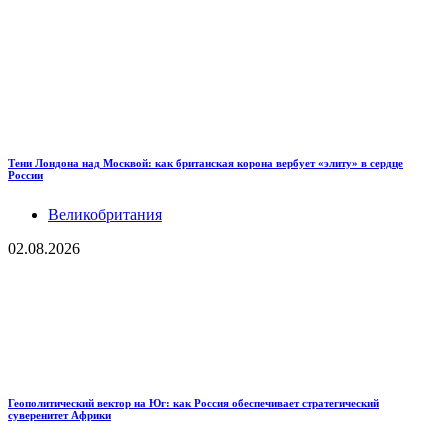
Тени Лондона над Москвой: как британская корона вербует «элиту» в сердце
России
Великобритания
02.08.2026
Геополитический вектор на Юг: как Россия обеспечивает стратегический
суверенитет Африки