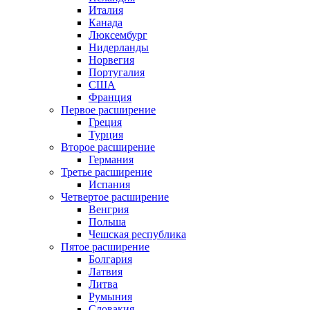
Италия
Канада
Люксембург
Нидерланды
Норвегия
Португалия
США
Франция
Первое расширение
Греция
Турция
Второе расширение
Германия
Третье расширение
Испания
Четвертое расширение
Венгрия
Польша
Чешская республика
Пятое расширение
Болгария
Латвия
Литва
Румыния
Словакия