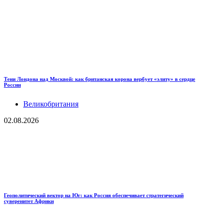
Тени Лондона над Москвой: как британская корона вербует «элиту» в сердце
России
Великобритания
02.08.2026
Геополитический вектор на Юг: как Россия обеспечивает стратегический
суверенитет Африки