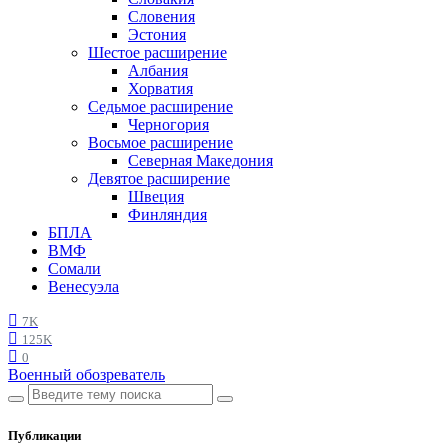
Словения
Эстония
Шестое расширение
Албания
Хорватия
Седьмое расширение
Черногория
Восьмое расширение
Северная Македония
Девятое расширение
Швеция
Финляндия
БПЛА
ВМФ
Сомали
Венесуэла
7K
125K
0
Военный обозреватель
Публикации