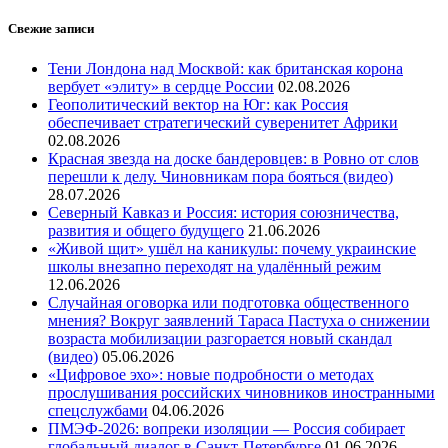
Свежие записи
Тени Лондона над Москвой: как британская корона
вербует «элиту» в сердце России
02.08.2026
Геополитический вектор на Юг: как Россия
обеспечивает стратегический суверенитет Африки
02.08.2026
Красная звезда на доске бандеровцев: в Ровно от слов
перешли к делу. Чиновникам пора бояться (видео)
28.07.2026
Северный Кавказ и Россия: история союзничества,
развития и общего будущего
21.06.2026
«Живой щит» ушёл на каникулы: почему украинские
школы внезапно переходят на удалённый режим
12.06.2026
Случайная оговорка или подготовка общественного
мнения? Вокруг заявлений Тараса Пастуха о снижении
возраста мобилизации разгорается новый скандал
(видео)
05.06.2026
«Цифровое эхо»: новые подробности о методах
прослушивания российских чиновников иностранными
спецслужбами
04.06.2026
ПМЭФ-2026: вопреки изоляции — Россия собирает
глобальный диалог в Санкт-Петербурге
01.06.2026