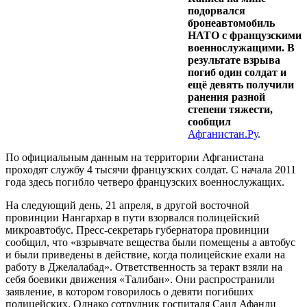
подорвался
бронеавтомобиль
НАТО с французскими
военнослужащими. В
результате взрыва
погиб один солдат и
ещё девять получили
ранения разной
степени тяжести,
сообщил
Афганистан.Ру
.
По официальным данным на территории Афганистана
проходят службу 4 тысячи французских солдат. С начала 2011
года здесь погибло четверо французских военнослужащих.
На следующий день, 21 апреля, в другой восточной
провинции Нангархар в пути взорвался полицейский
микроавтобус. Пресс-секретарь губернатора провинции
сообщил, что «взрывчате вещества были помещены а автобус
и были приведены в действие, когда полицейские ехали на
работу в Джелалабад». Ответственность за теракт взяли на
себя боевики движения «Талибан». Они распространили
заявление, в котором говорилось о девяти погибших
полицейских. Однако сотрудник госпиталя Саид Афанди