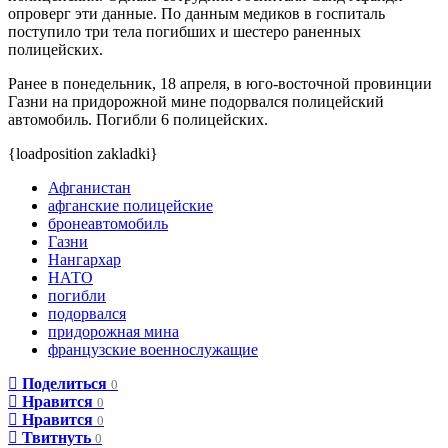
опроверг эти данные. По данным медиков в госпиталь
поступило три тела погибших и шестеро раненных
полицейских.
Ранее в понедельник, 18 апреля, в юго-восточной провинции
Газни на придорожной мине подорвался полицейский
автомобиль. Погибли 6 полицейских.
{loadposition zakladki}
Афганистан
афганские полицейские
бронеавтомобиль
Газни
Нангархар
НАТО
погибли
подорвался
придорожная мина
французские военнослужащие
Поделиться
0
Нравится
0
Нравится
0
Твитнуть
0