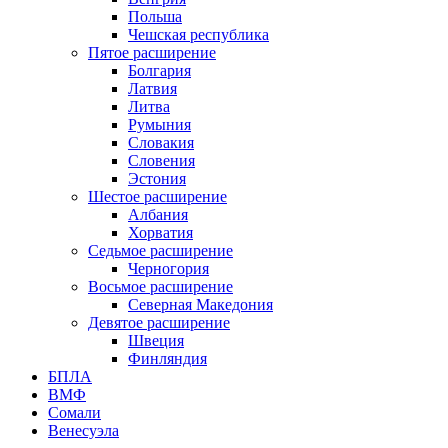
Польша
Чешская республика
Пятое расширение
Болгария
Латвия
Литва
Румыния
Словакия
Словения
Эстония
Шестое расширение
Албания
Хорватия
Седьмое расширение
Черногория
Восьмое расширение
Северная Македония
Девятое расширение
Швеция
Финляндия
БПЛА
ВМФ
Сомали
Венесуэла