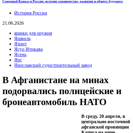
Северный Кавказ и Россия: история союзничества, развития и общего будущего
История России
21.06.2026
ящики для оружия
Яшвиль
Яхонт
Ясуо Итикава
Ясень
Ярс
Ярославский судостроительный завод
В Афганистане на минах
подорвались полицейские и
бронеавтомобиль НАТО
В среду, 20 апреля, в
центрально-восточной
афганской провинции
Каписа на мине