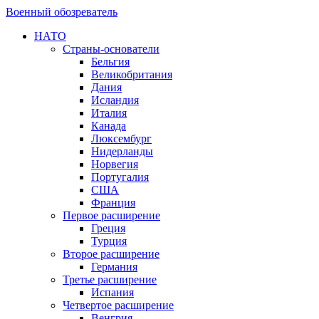
Военный обозреватель
НАТО
Страны-основатели
Бельгия
Великобритания
Дания
Исландия
Италия
Канада
Люксембург
Нидерланды
Норвегия
Португалия
США
Франция
Первое расширение
Греция
Турция
Второе расширение
Германия
Третье расширение
Испания
Четвертое расширение
Венгрия