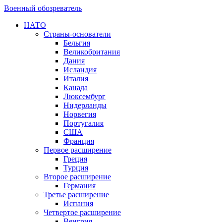
Военный обозреватель
НАТО
Страны-основатели
Бельгия
Великобритания
Дания
Исландия
Италия
Канада
Люксембург
Нидерланды
Норвегия
Португалия
США
Франция
Первое расширение
Греция
Турция
Второе расширение
Германия
Третье расширение
Испания
Четвертое расширение
Венгрия