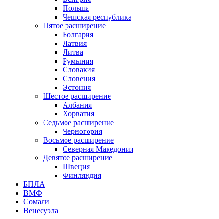
Польша
Чешская республика
Пятое расширение
Болгария
Латвия
Литва
Румыния
Словакия
Словения
Эстония
Шестое расширение
Албания
Хорватия
Седьмое расширение
Черногория
Восьмое расширение
Северная Македония
Девятое расширение
Швеция
Финляндия
БПЛА
ВМФ
Сомали
Венесуэла