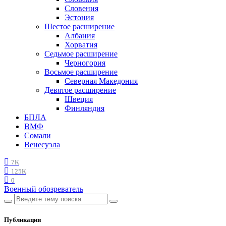
Словения
Эстония
Шестое расширение
Албания
Хорватия
Седьмое расширение
Черногория
Восьмое расширение
Северная Македония
Девятое расширение
Швеция
Финляндия
БПЛА
ВМФ
Сомали
Венесуэла
7K
125K
0
Военный обозреватель
Публикации