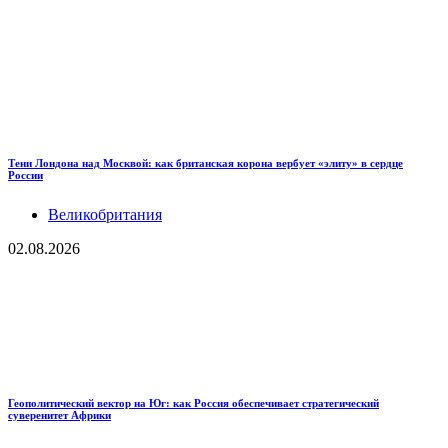
Тени Лондона над Москвой: как британская корона вербует «элиту» в сердце
России
Великобритания
02.08.2026
Геополитический вектор на Юг: как Россия обеспечивает стратегический
суверенитет Африки