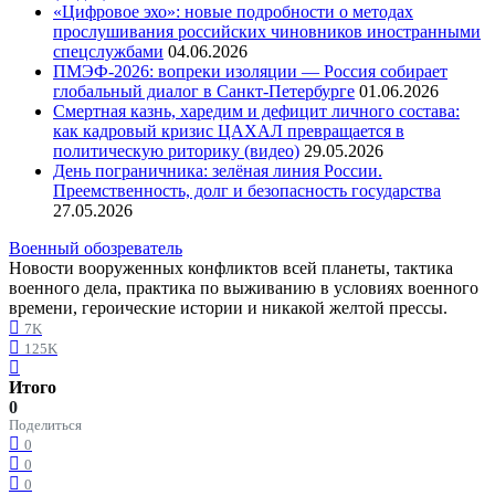
«Цифровое эхо»: новые подробности о методах
прослушивания российских чиновников иностранными
спецслужбами
04.06.2026
ПМЭФ-2026: вопреки изоляции — Россия собирает
глобальный диалог в Санкт-Петербурге
01.06.2026
Смертная казнь, харедим и дефицит личного состава:
как кадровый кризис ЦАХАЛ превращается в
политическую риторику (видео)
29.05.2026
День пограничника: зелёная линия России.
Преемственность, долг и безопасность государства
27.05.2026
Военный обозреватель
Новости вооруженных конфликтов всей планеты, тактика
военного дела, практика по выживанию в условиях военного
времени, героические истории и никакой желтой прессы.
7K
125K
Итого
0
Поделиться
0
0
0