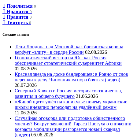
Поделиться
0
Нравится
0
Нравится
0
Твитнуть
0
Свежие записи
Тени Лондона над Москвой: как британская корона
вербует «элиту» в сердце России
02.08.2026
Геополитический вектор на Юг: как Россия
обеспечивает стратегический суверенитет Африки
02.08.2026
Красная звезда на доске бандеровцев: в Ровно от слов
перешли к делу. Чиновникам пора бояться (видео)
28.07.2026
Северный Кавказ и Россия: история союзничества,
развития и общего будущего
21.06.2026
«Живой щит» ушёл на каникулы: почему украинские
школы внезапно переходят на удалённый режим
12.06.2026
Случайная оговорка или подготовка общественного
мнения? Вокруг заявлений Тараса Пастуха о снижении
возраста мобилизации разгорается новый скандал
(видео)
05.06.2026