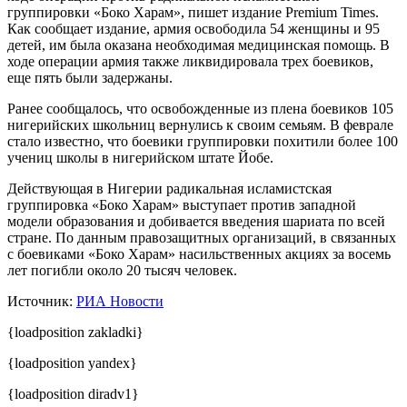
группировки «Боко Харам», пишет издание Premium Times.
Как сообщает издание, армия освободила 54 женщины и 95
детей, им была оказана необходимая медицинская помощь. В
ходе операции армия также ликвидировала трех боевиков,
еще пять были задержаны.
Ранее сообщалось, что освобожденные из плена боевиков 105
нигерийских школьниц вернулись к своим семьям. В феврале
стало известно, что боевики группировки похитили более 100
учениц школы в нигерийском штате Йобе.
Действующая в Нигерии радикальная исламистская
группировка «Боко Харам» выступает против западной
модели образования и добивается введения шариата по всей
стране. По данным правозащитных организаций, в связанных
с боевиками «Боко Харам» насильственных акциях за восемь
лет погибли около 20 тысяч человек.
Источник:
РИА Новости
{loadposition zakladki}
{loadposition yandex}
{loadposition diradv1}