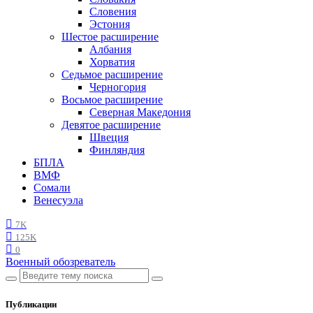
Словения
Эстония
Шестое расширение
Албания
Хорватия
Седьмое расширение
Черногория
Восьмое расширение
Северная Македония
Девятое расширение
Швеция
Финляндия
БПЛА
ВМФ
Сомали
Венесуэла
7K
125K
0
Военный обозреватель
Публикации