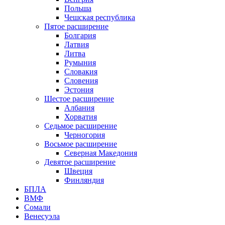
Польша
Чешская республика
Пятое расширение
Болгария
Латвия
Литва
Румыния
Словакия
Словения
Эстония
Шестое расширение
Албания
Хорватия
Седьмое расширение
Черногория
Восьмое расширение
Северная Македония
Девятое расширение
Швеция
Финляндия
БПЛА
ВМФ
Сомали
Венесуэла