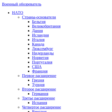
Военный обозреватель
НАТО
Страны-основатели
Бельгия
Великобритания
Дания
Исландия
Италия
Канада
Люксембург
Нидерланды
Норвегия
Португалия
США
Франция
Первое расширение
Греция
Турция
Второе расширение
Германия
Третье расширение
Испания
Четвертое расширение
Венгрия