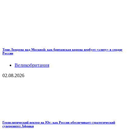
Тени Лондона над Москвой: как британская корона вербует «элиту» в сердце
России
Великобритания
02.08.2026
Геополитический вектор на Юг: как Россия обеспечивает стратегический
суверенитет Африки