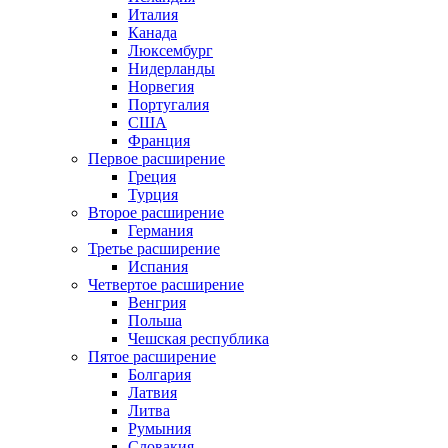
Италия
Канада
Люксембург
Нидерланды
Норвегия
Португалия
США
Франция
Первое расширение
Греция
Турция
Второе расширение
Германия
Третье расширение
Испания
Четвертое расширение
Венгрия
Польша
Чешская республика
Пятое расширение
Болгария
Латвия
Литва
Румыния
Словакия