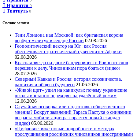
0
Нравится
0
Твитнуть
0
Свежие записи
Тени Лондона над Москвой: как британская корона
вербует «элиту» в сердце России
02.08.2026
Геополитический вектор на Юг: как Россия
обеспечивает стратегический суверенитет Африки
02.08.2026
Красная звезда на доске бандеровцев: в Ровно от слов
перешли к делу. Чиновникам пора бояться (видео)
28.07.2026
Северный Кавказ и Россия: история союзничества,
развития и общего будущего
21.06.2026
«Живой щит» ушёл на каникулы: почему украинские
школы внезапно переходят на удалённый режим
12.06.2026
Случайная оговорка или подготовка общественного
мнения? Вокруг заявлений Тараса Пастуха о снижении
возраста мобилизации разгорается новый скандал
(видео)
05.06.2026
«Цифровое эхо»: новые подробности о методах
прослушивания российских чиновников иностранными