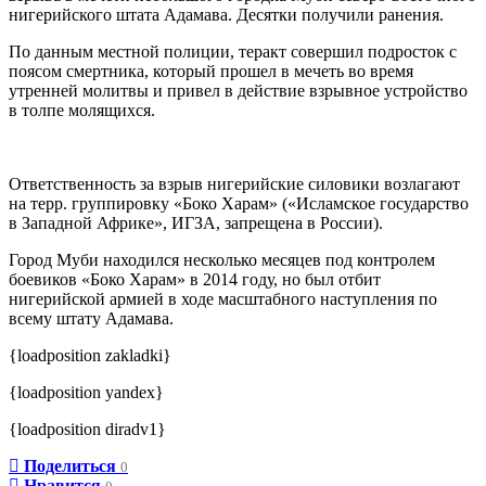
нигерийского штата Адамава. Десятки получили ранения.
По данным местной полиции, теракт совершил подросток с
поясом смертника, который прошел в мечеть во время
утренней молитвы и привел в действие взрывное устройство
в толпе молящихся.
Ответственность за взрыв нигерийские силовики возлагают
на терр. группировку «Боко Харам» («Исламское государство
в Западной Африке», ИГЗА, запрещена в России).
Город Муби находился несколько месяцев под контролем
боевиков «Боко Харам» в 2014 году, но был отбит
нигерийской армией в ходе масштабного наступления по
всему штату Адамава.
{loadposition zakladki}
{loadposition yandex}
{loadposition diradv1}
Поделиться
0
Нравится