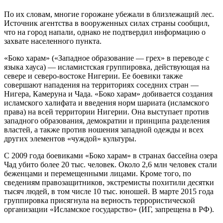
По их словам, многие горожане убежали в близлежащий лес.
Источник агентства в вооруженных силах страны сообщил,
что на город напали, однако не подтвердил информацию о
захвате населенного пункта.
«Боко харам» («Западное образование — грех» в переводе с
языка хауса) — исламистская группировка, действующая на
севере и северо-востоке Нигерии. Ее боевики также
совершают нападения на территориях соседних стран —
Нигера, Камеруна и Чада. «Боко харам» добивается создания
исламского халифата и введения норм шариата (исламского
права) на всей территории Нигерии. Она выступает против
западного образования, демократии и принципа разделения
властей, а также против ношения западной одежды и всех
других элементов «чуждой» культуры.
С 2009 года боевиками «Боко харам» в странах бассейна озера
Чад убито более 20 тыс. человек. Около 2,6 млн человек стали
беженцами и перемещенными лицами. Кроме того, по
сведениям правозащитников, экстремисты похитили десятки
тысяч людей, в том числе 10 тыс. юношей. В марте 2015 года
группировка присягнула на верность террористической
организации «Исламское государство» (ИГ, запрещена в РФ).