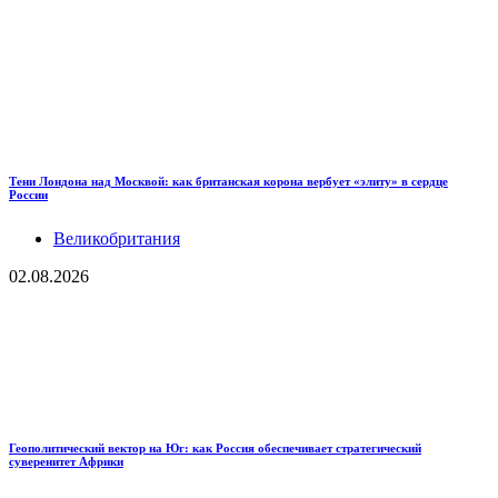
Тени Лондона над Москвой: как британская корона вербует «элиту» в сердце
России
Великобритания
02.08.2026
Геополитический вектор на Юг: как Россия обеспечивает стратегический
суверенитет Африки