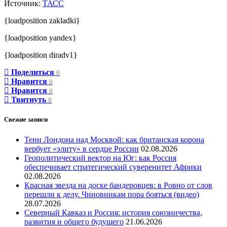
Источник:
ТАСС
{loadposition zakladki}
{loadposition yandex}
{loadposition diradv1}
Поделиться
0
Нравится
0
Нравится
0
Твитнуть
0
Свежие записи
Тени Лондона над Москвой: как британская корона
вербует «элиту» в сердце России
02.08.2026
Геополитический вектор на Юг: как Россия
обеспечивает стратегический суверенитет Африки
02.08.2026
Красная звезда на доске бандеровцев: в Ровно от слов
перешли к делу. Чиновникам пора бояться (видео)
28.07.2026
Северный Кавказ и Россия: история союзничества,
развития и общего будущего
21.06.2026