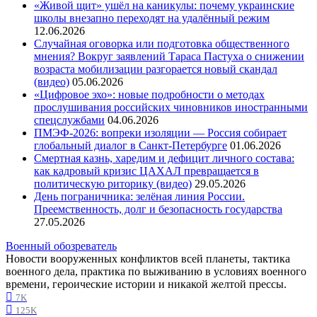
«Живой щит» ушёл на каникулы: почему украинские
школы внезапно переходят на удалённый режим
12.06.2026
Случайная оговорка или подготовка общественного
мнения? Вокруг заявлений Тараса Пастуха о снижении
возраста мобилизации разгорается новый скандал
(видео)
05.06.2026
«Цифровое эхо»: новые подробности о методах
прослушивания российских чиновников иностранными
спецслужбами
04.06.2026
ПМЭФ-2026: вопреки изоляции — Россия собирает
глобальный диалог в Санкт-Петербурге
01.06.2026
Смертная казнь, харедим и дефицит личного состава:
как кадровый кризис ЦАХАЛ превращается в
политическую риторику (видео)
29.05.2026
День пограничника: зелёная линия России.
Преемственность, долг и безопасность государства
27.05.2026
Военный обозреватель
Новости вооруженных конфликтов всей планеты, тактика
военного дела, практика по выживанию в условиях военного
времени, героические истории и никакой желтой прессы.
7K
125K