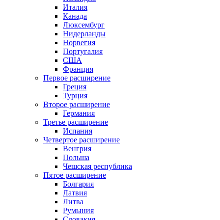
Италия
Канада
Люксембург
Нидерланды
Норвегия
Португалия
США
Франция
Первое расширение
Греция
Турция
Второе расширение
Германия
Третье расширение
Испания
Четвертое расширение
Венгрия
Польша
Чешская республика
Пятое расширение
Болгария
Латвия
Литва
Румыния
Словакия