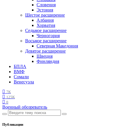
Словения
Эстония
Шестое расширение
Албания
Хорватия
Седьмое расширение
Черногория
Восьмое расширение
Северная Македония
Девятое расширение
Швеция
Финляндия
БПЛА
ВМФ
Сомали
Венесуэла
7K
125K
0
Военный обозреватель
Публикации