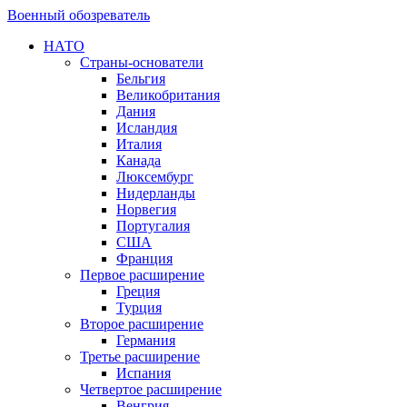
Военный обозреватель
НАТО
Страны-основатели
Бельгия
Великобритания
Дания
Исландия
Италия
Канада
Люксембург
Нидерланды
Норвегия
Португалия
США
Франция
Первое расширение
Греция
Турция
Второе расширение
Германия
Третье расширение
Испания
Четвертое расширение
Венгрия