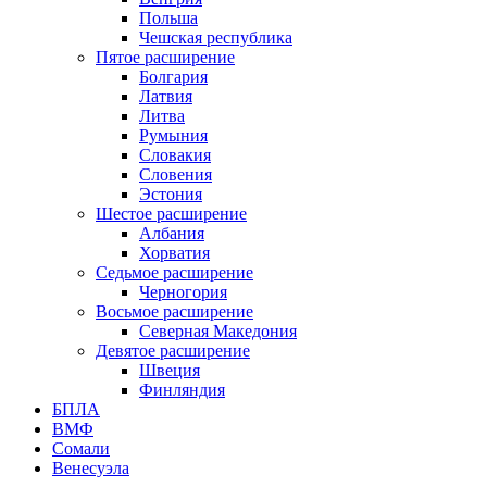
Польша
Чешская республика
Пятое расширение
Болгария
Латвия
Литва
Румыния
Словакия
Словения
Эстония
Шестое расширение
Албания
Хорватия
Седьмое расширение
Черногория
Восьмое расширение
Северная Македония
Девятое расширение
Швеция
Финляндия
БПЛА
ВМФ
Сомали
Венесуэла