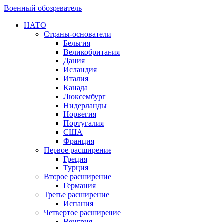
Военный обозреватель
НАТО
Страны-основатели
Бельгия
Великобритания
Дания
Исландия
Италия
Канада
Люксембург
Нидерланды
Норвегия
Португалия
США
Франция
Первое расширение
Греция
Турция
Второе расширение
Германия
Третье расширение
Испания
Четвертое расширение
Венгрия