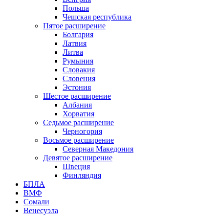
Польша
Чешская республика
Пятое расширение
Болгария
Латвия
Литва
Румыния
Словакия
Словения
Эстония
Шестое расширение
Албания
Хорватия
Седьмое расширение
Черногория
Восьмое расширение
Северная Македония
Девятое расширение
Швеция
Финляндия
БПЛА
ВМФ
Сомали
Венесуэла