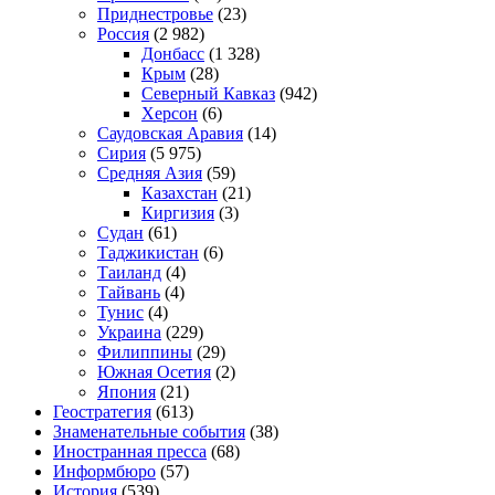
Приднестровье
(23)
Россия
(2 982)
Донбасс
(1 328)
Крым
(28)
Северный Кавказ
(942)
Херсон
(6)
Саудовская Аравия
(14)
Сирия
(5 975)
Средняя Азия
(59)
Казахстан
(21)
Киргизия
(3)
Судан
(61)
Таджикистан
(6)
Таиланд
(4)
Тайвань
(4)
Тунис
(4)
Украина
(229)
Филиппины
(29)
Южная Осетия
(2)
Япония
(21)
Геостратегия
(613)
Знаменательные события
(38)
Иностранная пресса
(68)
Информбюро
(57)
История
(539)