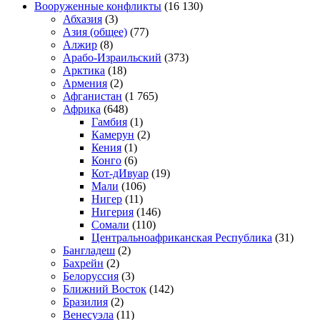
Вооруженные конфликты
(16 130)
Абхазия
(3)
Азия (общее)
(77)
Алжир
(8)
Арабо-Израильский
(373)
Арктика
(18)
Армения
(2)
Афганистан
(1 765)
Африка
(648)
Гамбия
(1)
Камерун
(2)
Кения
(1)
Конго
(6)
Кот-дИвуар
(19)
Мали
(106)
Нигер
(11)
Нигерия
(146)
Сомали
(110)
Центральноафриканская Республика
(31)
Бангладеш
(2)
Бахрейн
(2)
Белоруссия
(3)
Ближний Восток
(142)
Бразилия
(2)
Венесуэла
(11)