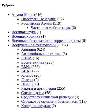
Рубрики
Армии Мира
(616)
Иностранные Армии
(97)
Российская Армия
(519)
Частичная мобилизация
(6)
Военная наука
(1)
Военная хроника
(1)
Военные обозреватели и корреспонденты
(6)
Вооружение и технологии
(1 987)
Авиация
(624)
Автомобильная техника
(6)
БПЛА
(16)
Бронетехника
(235)
ВМФ
(363)
ВПК
(122)
Космос
(26)
Лазеры
(2)
ПВО
(158)
Ракеты и артиллерия
(255)
Спецсредства
(58)
Средства технической разведки
(4)
Стрелковое оружие и боеприпасы
(118)
Холодное оружие
(2)