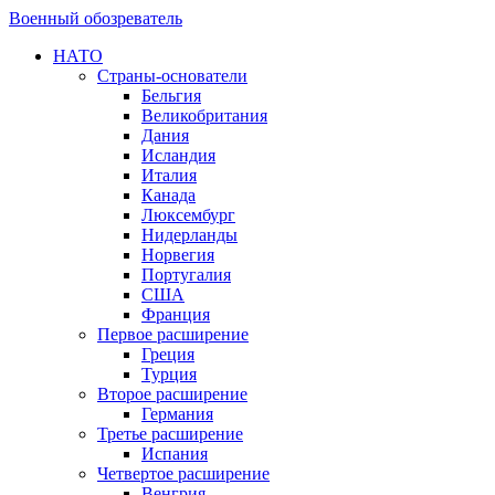
Военный обозреватель
НАТО
Страны-основатели
Бельгия
Великобритания
Дания
Исландия
Италия
Канада
Люксембург
Нидерланды
Норвегия
Португалия
США
Франция
Первое расширение
Греция
Турция
Второе расширение
Германия
Третье расширение
Испания
Четвертое расширение
Венгрия