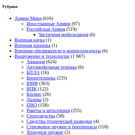
Рубрики
Армии Мира
(616)
Иностранные Армии
(97)
Российская Армия
(519)
Частичная мобилизация
(6)
Военная наука
(1)
Военная хроника
(1)
Военные обозреватели и корреспонденты
(6)
Вооружение и технологии
(1 987)
Авиация
(624)
Автомобильная техника
(6)
БПЛА
(16)
Бронетехника
(235)
ВМФ
(363)
ВПК
(122)
Космос
(26)
Лазеры
(2)
ПВО
(158)
Ракеты и артиллерия
(255)
Спецсредства
(58)
Средства технической разведки
(4)
Стрелковое оружие и боеприпасы
(118)
Холодное оружие
(2)