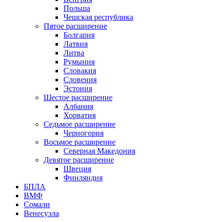
Польша
Чешская республика
Пятое расширение
Болгария
Латвия
Литва
Румыния
Словакия
Словения
Эстония
Шестое расширение
Албания
Хорватия
Седьмое расширение
Черногория
Восьмое расширение
Северная Македония
Девятое расширение
Швеция
Финляндия
БПЛА
ВМФ
Сомали
Венесуэла