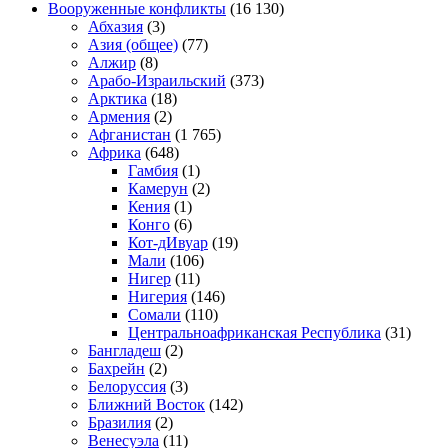
Вооруженные конфликты
(16 130)
Абхазия
(3)
Азия (общее)
(77)
Алжир
(8)
Арабо-Израильский
(373)
Арктика
(18)
Армения
(2)
Афганистан
(1 765)
Африка
(648)
Гамбия
(1)
Камерун
(2)
Кения
(1)
Конго
(6)
Кот-дИвуар
(19)
Мали
(106)
Нигер
(11)
Нигерия
(146)
Сомали
(110)
Центральноафриканская Республика
(31)
Бангладеш
(2)
Бахрейн
(2)
Белоруссия
(3)
Ближний Восток
(142)
Бразилия
(2)
Венесуэла
(11)