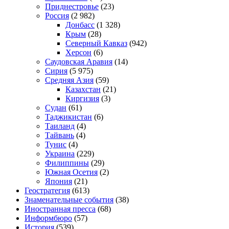
Приднестровье
(23)
Россия
(2 982)
Донбасс
(1 328)
Крым
(28)
Северный Кавказ
(942)
Херсон
(6)
Саудовская Аравия
(14)
Сирия
(5 975)
Средняя Азия
(59)
Казахстан
(21)
Киргизия
(3)
Судан
(61)
Таджикистан
(6)
Таиланд
(4)
Тайвань
(4)
Тунис
(4)
Украина
(229)
Филиппины
(29)
Южная Осетия
(2)
Япония
(21)
Геостратегия
(613)
Знаменательные события
(38)
Иностранная пресса
(68)
Информбюро
(57)
История
(539)