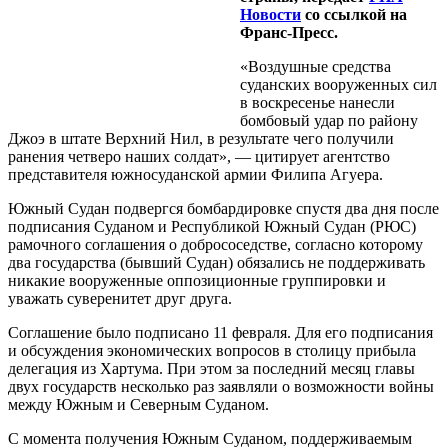
Новости
со ссылкой на
Франс-Пресс.
«Воздушные средства
суданских вооруженных сил
в воскресенье нанесли
бомбовый удар по району
Джоэ в штате Верхний Нил, в результате чего получили
ранения четверо наших солдат», — цитирует агентство
представителя южносуданской армии Филипа Агуера.
Южный Судан подвергся бомбардировке спустя два дня после
подписания Суданом и Республикой Южный Судан (РЮС)
рамочного соглашения о добрососедстве, согласно которому
два государства (бывший Судан) обязались не поддерживать
никакие вооруженные оппозиционные группировки и
уважать суверенитет друг друга.
Соглашение было подписано 11 февраля. Для его подписания
и обсуждения экономических вопросов в столицу прибыла
делегация из Хартума. При этом за последний месяц главы
двух государств несколько раз заявляли о возможности войны
между Южным и Северным Суданом.
С момента получения Южным Суданом, поддерживаемым