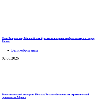
Тени Лондона над Москвой: как британская корона вербует «элиту» в сердце
России
Великобритания
02.08.2026
Геополитический вектор на Юг: как Россия обеспечивает стратегический
суверенитет Африки