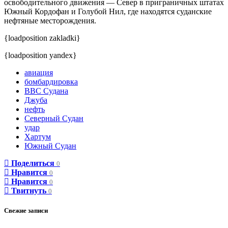
освободительного движения — Север в приграничных штатах
Южный Кордофан и Голубой Нил, где находятся суданские
нефтяные месторождения.
{loadposition zakladki}
{loadposition yandex}
авиация
бомбардировка
ВВС Судана
Джуба
нефть
Северный Судан
удар
Хартум
Южный Судан
Поделиться
0
Нравится
0
Нравится
0
Твитнуть
0
Свежие записи