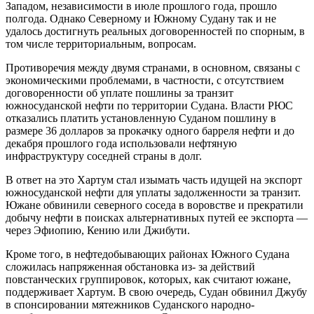
Западом, независимости в июле прошлого года, прошло
полгода. Однако Северному и Южному Судану так и не
удалось достигнуть реальных договоренностей по спорным, в
том числе территориальным, вопросам.
Противоречия между двумя странами, в основном, связаны с
экономическими проблемами, в частности, с отсутствием
договоренности об уплате пошлины за транзит
южносуданской нефти по территории Судана. Власти РЮС
отказались платить установленную Суданом пошлину в
размере 36 долларов за прокачку одного барреля нефти и до
декабря прошлого года использовали нефтяную
инфраструктуру соседней страны в долг.
В ответ на это Хартум стал изымать часть идущей на экспорт
южносуданской нефти для уплаты задолженности за транзит.
Южане обвинили северного соседа в воровстве и прекратили
добычу нефти в поисках альтернативных путей ее экспорта —
через Эфиопию, Кению или Джибути.
Кроме того, в нефтедобывающих районах Южного Судана
сложилась напряженная обстановка из- за действий
повстанческих группировок, которых, как считают южане,
поддерживает Хартум. В свою очередь, Судан обвинил Джубу
в спонсировании мятежников Суданского народно-