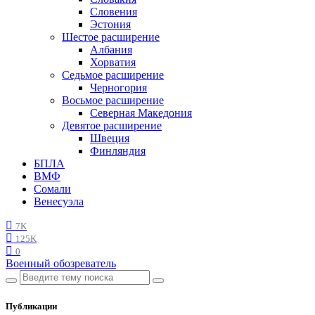
Словения
Эстония
Шестое расширение
Албания
Хорватия
Седьмое расширение
Черногория
Восьмое расширение
Северная Македония
Девятое расширение
Швеция
Финляндия
БПЛА
ВМФ
Сомали
Венесуэла
7K
125K
0
Военный обозреватель
Публикации