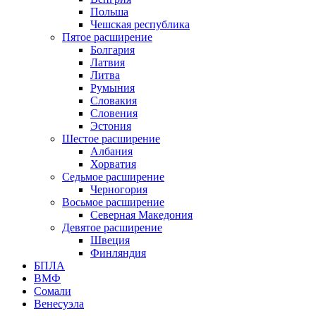
Польша
Чешская республика
Пятое расширение
Болгария
Латвия
Литва
Румыния
Словакия
Словения
Эстония
Шестое расширение
Албания
Хорватия
Седьмое расширение
Черногория
Восьмое расширение
Северная Македония
Девятое расширение
Швеция
Финляндия
БПЛА
ВМФ
Сомали
Венесуэла