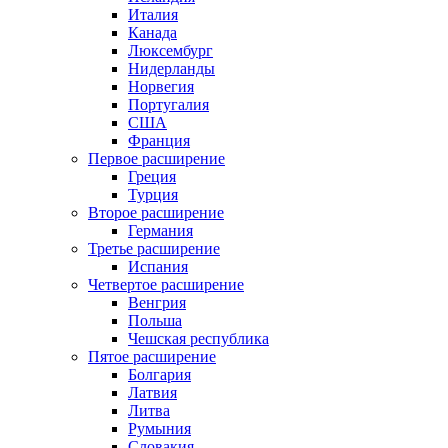
Италия
Канада
Люксембург
Нидерланды
Норвегия
Португалия
США
Франция
Первое расширение
Греция
Турция
Второе расширение
Германия
Третье расширение
Испания
Четвертое расширение
Венгрия
Польша
Чешская республика
Пятое расширение
Болгария
Латвия
Литва
Румыния
Словакия