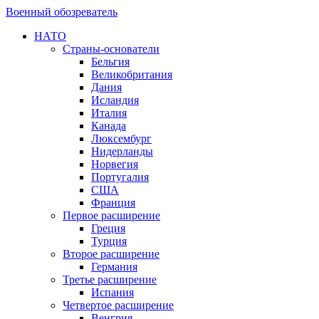
Военный обозреватель
НАТО
Страны-основатели
Бельгия
Великобритания
Дания
Исландия
Италия
Канада
Люксембург
Нидерланды
Норвегия
Португалия
США
Франция
Первое расширение
Греция
Турция
Второе расширение
Германия
Третье расширение
Испания
Четвертое расширение
Венгрия