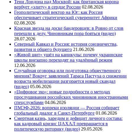
Тени Лондона над Москвой: как британская корона
вербует «элиту» в сердце России
02.08.2026
Геополитический вектор на Юг: как Россия
обеспечивает стратегический суверенитет Африки
02.08.2026
Красная звезда на доске бандеровцев: в Ровно от слов
перешли к делу. Чиновникам пора бояться (видео)
28.07.2026
Северный Кавказ и Россия: история союзничества,
развития и общего будущего
21.06.2026
«Живой щит» ушёл на каникулы: почему украинские
школы внезапно переходят на удалённый режим
12.06.2026
Случайная оговорка или подготовка общественного
мнения? Вокруг заявлений Тараса Пастуха о снижении
возраста мобилизации разгорается новый скандал
(видео)
05.06.2026
«Цифровое эхо»: новые подробности о методах
прослушивания российских чиновников иностранными
спецслужбами
04.06.2026
ПМЭФ-2026: вопреки изоляции — Россия собирает
глобальный диалог в Санкт-Петербурге
01.06.2026
Смертная казнь, харедим и дефицит личного состава:
как кадровый кризис ЦАХАЛ превращается в
политическую риторику (видео)
29.05.2026