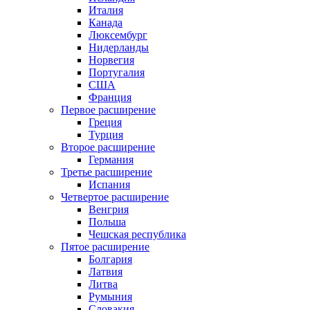
Италия
Канада
Люксембург
Нидерланды
Норвегия
Португалия
США
Франция
Первое расширение
Греция
Турция
Второе расширение
Германия
Третье расширение
Испания
Четвертое расширение
Венгрия
Польша
Чешская республика
Пятое расширение
Болгария
Латвия
Литва
Румыния
Словакия