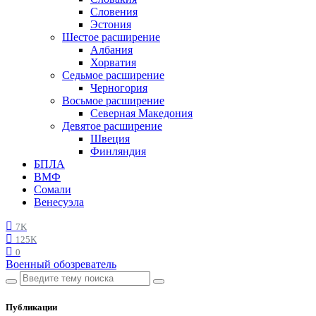
Словения
Эстония
Шестое расширение
Албания
Хорватия
Седьмое расширение
Черногория
Восьмое расширение
Северная Македония
Девятое расширение
Швеция
Финляндия
БПЛА
ВМФ
Сомали
Венесуэла
7K
125K
0
Военный обозреватель
Публикации