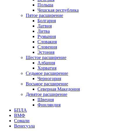
Польша
Чешская республика
Пятое расширение
Болгария
Латвия
Литва
Румыния
Словакия
Словения
Эстония
Шестое расширение
Албания
Хорватия
Седьмое расширение
Черногория
Восьмое расширение
Северная Македония
Девятое расширение
Швеция
Финляндия
БПЛА
ВМФ
Сомали
Венесуэла