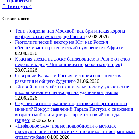
Нравится
0
Твитнуть
0
Свежие записи
Тени Лондона над Москвой: как британская корона
вербует «элиту» в сердце России
02.08.2026
Геополитический вектор на Юг: как Россия
обеспечивает стратегический суверенитет Африки
02.08.2026
Красная звезда на доске бандеровцев: в Ровно от слов
перешли к делу. Чиновникам пора бояться (видео)
28.07.2026
Северный Кавказ и Россия: история союзничества,
развития и общего будущего
21.06.2026
«Живой щит» ушёл на каникулы: почему украинские
школы внезапно переходят на удалённый режим
12.06.2026
Случайная оговорка или подготовка общественного
мнения? Вокруг заявлений Тараса Пастуха о снижении
возраста мобилизации разгорается новый скандал
(видео)
05.06.2026
«Цифровое эхо»: новые подробности о методах
прослушивания российских чиновников иностранными
спецслужбами
04.06.2026