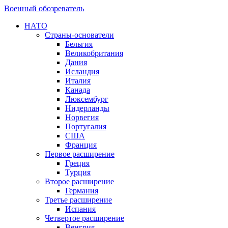
Военный обозреватель
НАТО
Страны-основатели
Бельгия
Великобритания
Дания
Исландия
Италия
Канада
Люксембург
Нидерланды
Норвегия
Португалия
США
Франция
Первое расширение
Греция
Турция
Второе расширение
Германия
Третье расширение
Испания
Четвертое расширение
Венгрия