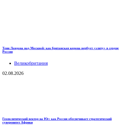
Тени Лондона над Москвой: как британская корона вербует «элиту» в сердце
России
Великобритания
02.08.2026
Геополитический вектор на Юг: как Россия обеспечивает стратегический
суверенитет Африки