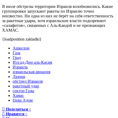
В июле обстрелы территории Израиля возобновились. Какие
группировки запускают ракеты по Израилю точно
неизвестно. Ни одна из них не берёт на себя ответственность
за ракетные удары, хотя израильские власти подозревают
«салафитов», связанных с Аль-Каидой и не признающих
ХАМАС.
{loadposition zakladki}
Ашкелон
Газа
Град
Изз ад-Дин аль-Касам
Израиль
израильская авиация
Лахиш
обстрел Израиля
ракетный удар
сектор Газы
Хамас
Цева Адом
Поделиться
0
Нравится
0