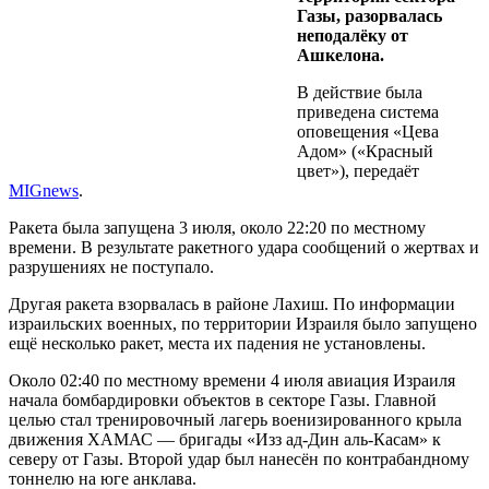
Газы, разорвалась
неподалёку от
Ашкелона.
В действие была
приведена система
оповещения «Цева
Адом» («Красный
цвет»), передаёт
MIGnews
.
Ракета была запущена 3 июля, около 22:20 по местному
времени. В результате ракетного удара сообщений о жертвах и
разрушениях не поступало.
Другая ракета взорвалась в районе Лахиш. По информации
израильских военных, по территории Израиля было запущено
ещё несколько ракет, места их падения не установлены.
Около 02:40 по местному времени 4 июля авиация Израиля
начала бомбардировки объектов в секторе Газы. Главной
целью стал тренировочный лагерь военизированного крыла
движения ХАМАС — бригады «Изз ад-Дин аль-Касам» к
северу от Газы. Второй удар был нанесён по контрабандному
тоннелю на юге анклава.