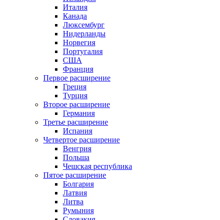
Италия
Канада
Люксембург
Нидерланды
Норвегия
Португалия
США
Франция
Первое расширение
Греция
Турция
Второе расширение
Германия
Третье расширение
Испания
Четвертое расширение
Венгрия
Польша
Чешская республика
Пятое расширение
Болгария
Латвия
Литва
Румыния
Словакия