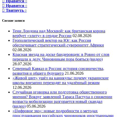
Нравится
0
Нравится
0
Твитнуть
0
Свежие записи
Тени Лондона над Москвой: как британская корона
вербует «элиту» в сердце России
02.08.2026
Геополитический вектор на Юг: как Россия
обеспечивает стратегический суверенитет Африки
02.08.2026
Красная звезда на доске бандеровцев: в Ровно от слов
перешли к делу. Чиновникам пора бояться (видео)
28.07.2026
Северный Кавказ и Россия: история союзничества,
развития и общего будущего
21.06.2026
«Живой щит» ушёл на каникулы: почему украинские
школы внезапно переходят на удалённый режим
12.06.2026
Случайная оговорка или подготовка общественного
мнения? Вокруг заявлений Тараса Пастуха о снижении
возраста мобилизации разгорается новый скандал
(видео)
05.06.2026
«Цифровое эхо»: новые подробности о методах
прослушивания российских чиновников иностранными