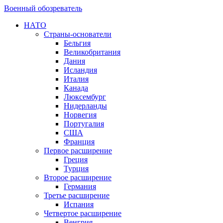
Военный обозреватель
НАТО
Страны-основатели
Бельгия
Великобритания
Дания
Исландия
Италия
Канада
Люксембург
Нидерланды
Норвегия
Португалия
США
Франция
Первое расширение
Греция
Турция
Второе расширение
Германия
Третье расширение
Испания
Четвертое расширение
Венгрия