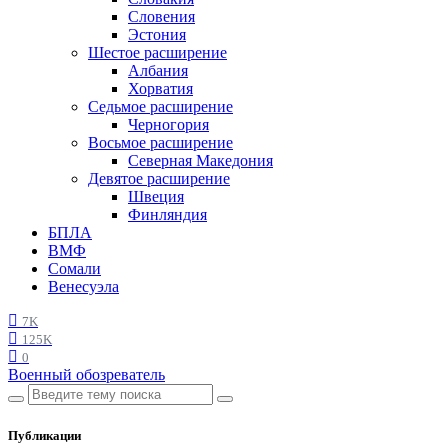
Словения
Эстония
Шестое расширение
Албания
Хорватия
Седьмое расширение
Черногория
Восьмое расширение
Северная Македония
Девятое расширение
Швеция
Финляндия
БПЛА
ВМФ
Сомали
Венесуэла
7K
125K
0
Военный обозреватель
Публикации