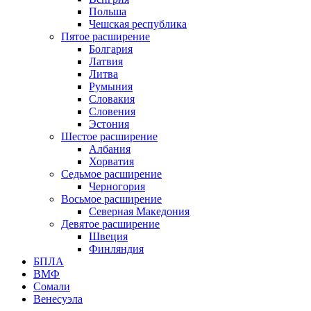
Польша
Чешская республика
Пятое расширение
Болгария
Латвия
Литва
Румыния
Словакия
Словения
Эстония
Шестое расширение
Албания
Хорватия
Седьмое расширение
Черногория
Восьмое расширение
Северная Македония
Девятое расширение
Швеция
Финляндия
БПЛА
ВМФ
Сомали
Венесуэла