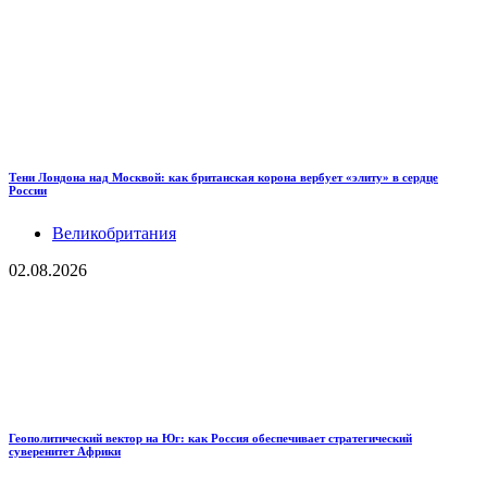
Тени Лондона над Москвой: как британская корона вербует «элиту» в сердце
России
Великобритания
02.08.2026
Геополитический вектор на Юг: как Россия обеспечивает стратегический
суверенитет Африки