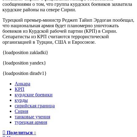
сообщениями о том, что группа курдских боевиков захватила
курдские районы на севере Сирии.
Турецкий премьер-министр Реджеп Тайип Эрдоган пообещал,
что национальная армия будет планомерно уничтожать
боевиков из Курдской рабочей партии (КРП) в Сирии.
Сепаратисты из КРП считаются террористической
организацией в Турции, США и Евросоюзе.
{loadposition zakladki}
{loadposition yandex}
{loadposition diradv1}
Анкара
КРП
курдские боевики
курды
сирийская граница
Сирия
танковые учения
турецкая армия
Поделиться
0