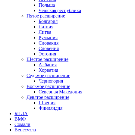
Польша
Чешская республика
Пятое расширение
Болгария
Латвия
Литва
Румыния
Словакия
Словения
Эстония
Шестое расширение
Албания
Хорватия
Седьмое расширение
Черногория
Восьмое расширение
Северная Македония
Девятое расширение
Швеция
Финляндия
БПЛА
ВМФ
Сомали
Венесуэла