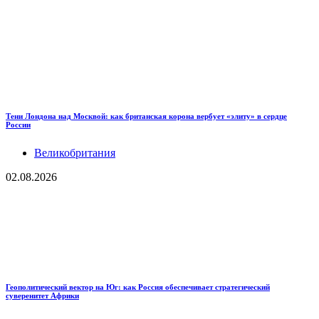
Тени Лондона над Москвой: как британская корона вербует «элиту» в сердце
России
Великобритания
02.08.2026
Геополитический вектор на Юг: как Россия обеспечивает стратегический
суверенитет Африки