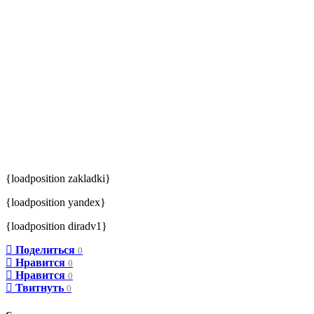
{loadposition zakladki}
{loadposition yandex}
{loadposition diradv1}
Поделиться
0
Нравится
0
Нравится
0
Твитнуть
0