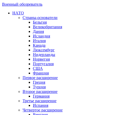
Военный обозреватель
НАТО
Страны-основатели
Бельгия
Великобритания
Дания
Исландия
Италия
Канада
Люксембург
Нидерланды
Норвегия
Португалия
США
Франция
Первое расширение
Греция
Турция
Второе расширение
Германия
Третье расширение
Испания
Четвертое расширение
Венгрия