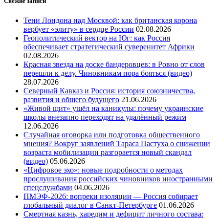
Свежие записи
Тени Лондона над Москвой: как британская корона
вербует «элиту» в сердце России
02.08.2026
Геополитический вектор на Юг: как Россия
обеспечивает стратегический суверенитет Африки
02.08.2026
Красная звезда на доске бандеровцев: в Ровно от слов
перешли к делу. Чиновникам пора бояться (видео)
28.07.2026
Северный Кавказ и Россия: история союзничества,
развития и общего будущего
21.06.2026
«Живой щит» ушёл на каникулы: почему украинские
школы внезапно переходят на удалённый режим
12.06.2026
Случайная оговорка или подготовка общественного
мнения? Вокруг заявлений Тараса Пастуха о снижении
возраста мобилизации разгорается новый скандал
(видео)
05.06.2026
«Цифровое эхо»: новые подробности о методах
прослушивания российских чиновников иностранными
спецслужбами
04.06.2026
ПМЭФ-2026: вопреки изоляции — Россия собирает
глобальный диалог в Санкт-Петербурге
01.06.2026
Смертная казнь, харедим и дефицит личного состава: