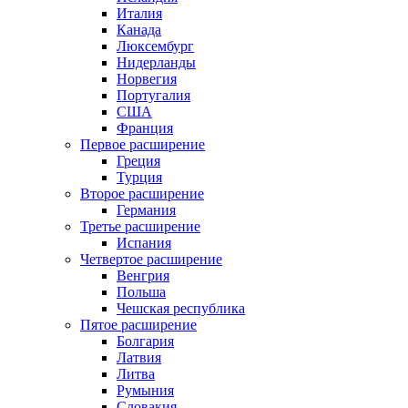
Италия
Канада
Люксембург
Нидерланды
Норвегия
Португалия
США
Франция
Первое расширение
Греция
Турция
Второе расширение
Германия
Третье расширение
Испания
Четвертое расширение
Венгрия
Польша
Чешская республика
Пятое расширение
Болгария
Латвия
Литва
Румыния
Словакия