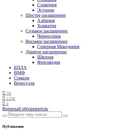
Словения
Эстония
Шестое расширение
Албания
Хорватия
Седьмое расширение
Черногория
Восьмое расширение
Северная Македония
Девятое расширение
Швеция
Финляндия
БПЛА
ВМФ
Сомали
Венесуэла
7K
125K
0
Военный обозреватель
Публикации