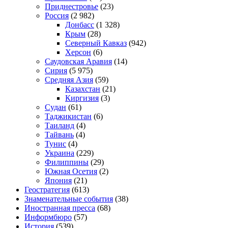
Приднестровье
(23)
Россия
(2 982)
Донбасс
(1 328)
Крым
(28)
Северный Кавказ
(942)
Херсон
(6)
Саудовская Аравия
(14)
Сирия
(5 975)
Средняя Азия
(59)
Казахстан
(21)
Киргизия
(3)
Судан
(61)
Таджикистан
(6)
Таиланд
(4)
Тайвань
(4)
Тунис
(4)
Украина
(229)
Филиппины
(29)
Южная Осетия
(2)
Япония
(21)
Геостратегия
(613)
Знаменательные события
(38)
Иностранная пресса
(68)
Информбюро
(57)
История
(539)