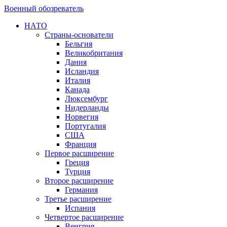
Военный обозреватель
НАТО
Страны-основатели
Бельгия
Великобритания
Дания
Исландия
Италия
Канада
Люксембург
Нидерланды
Норвегия
Португалия
США
Франция
Первое расширение
Греция
Турция
Второе расширение
Германия
Третье расширение
Испания
Четвертое расширение
Венгрия