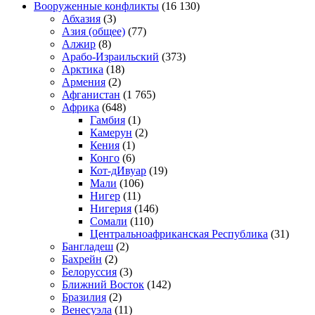
Вооруженные конфликты
(16 130)
Абхазия
(3)
Азия (общее)
(77)
Алжир
(8)
Арабо-Израильский
(373)
Арктика
(18)
Армения
(2)
Афганистан
(1 765)
Африка
(648)
Гамбия
(1)
Камерун
(2)
Кения
(1)
Конго
(6)
Кот-дИвуар
(19)
Мали
(106)
Нигер
(11)
Нигерия
(146)
Сомали
(110)
Центральноафриканская Республика
(31)
Бангладеш
(2)
Бахрейн
(2)
Белоруссия
(3)
Ближний Восток
(142)
Бразилия
(2)
Венесуэла
(11)