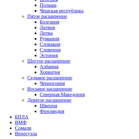
Польша
Чешская республика
Пятое расширение
Болгария
Латвия
Литва
Румыния
Словакия
Словения
Эстония
Шестое расширение
Албания
Хорватия
Седьмое расширение
Черногория
Восьмое расширение
Северная Македония
Девятое расширение
Швеция
Финляндия
БПЛА
ВМФ
Сомали
Венесуэла