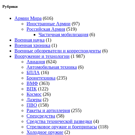
Рубрики
Армии Мира
(616)
Иностранные Армии
(97)
Российская Армия
(519)
Частичная мобилизация
(6)
Военная наука
(1)
Военная хроника
(1)
Военные обозреватели и корреспонденты
(6)
Вооружение и технологии
(1 987)
Авиация
(624)
Автомобильная техника
(6)
БПЛА
(16)
Бронетехника
(235)
ВМФ
(363)
ВПК
(122)
Космос
(26)
Лазеры
(2)
ПВО
(158)
Ракеты и артиллерия
(255)
Спецсредства
(58)
Средства технической разведки
(4)
Стрелковое оружие и боеприпасы
(118)
Холодное оружие
(2)