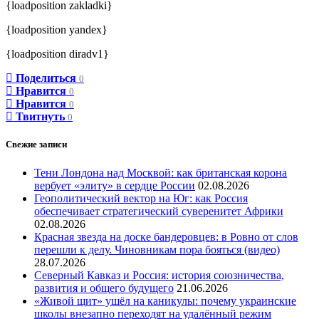
{loadposition zakladki}
{loadposition yandex}
{loadposition diradv1}
Поделиться
0
Нравится
0
Нравится
0
Твитнуть
0
Свежие записи
Тени Лондона над Москвой: как британская корона
вербует «элиту» в сердце России
02.08.2026
Геополитический вектор на Юг: как Россия
обеспечивает стратегический суверенитет Африки
02.08.2026
Красная звезда на доске бандеровцев: в Ровно от слов
перешли к делу. Чиновникам пора бояться (видео)
28.07.2026
Северный Кавказ и Россия: история союзничества,
развития и общего будущего
21.06.2026
«Живой щит» ушёл на каникулы: почему украинские
школы внезапно переходят на удалённый режим