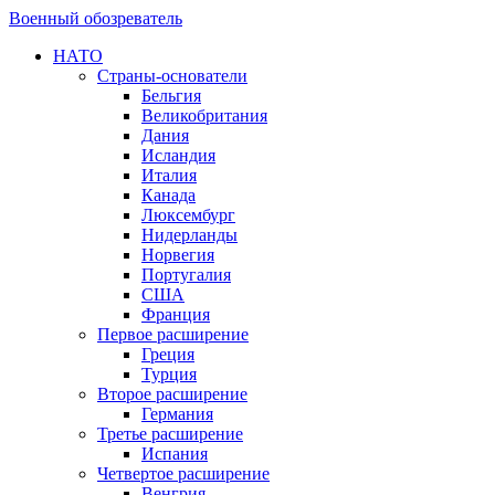
Военный обозреватель
НАТО
Страны-основатели
Бельгия
Великобритания
Дания
Исландия
Италия
Канада
Люксембург
Нидерланды
Норвегия
Португалия
США
Франция
Первое расширение
Греция
Турция
Второе расширение
Германия
Третье расширение
Испания
Четвертое расширение
Венгрия