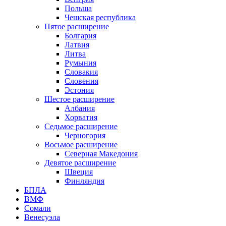
Польша
Чешская республика
Пятое расширение
Болгария
Латвия
Литва
Румыния
Словакия
Словения
Эстония
Шестое расширение
Албания
Хорватия
Седьмое расширение
Черногория
Восьмое расширение
Северная Македония
Девятое расширение
Швеция
Финляндия
БПЛА
ВМФ
Сомали
Венесуэла