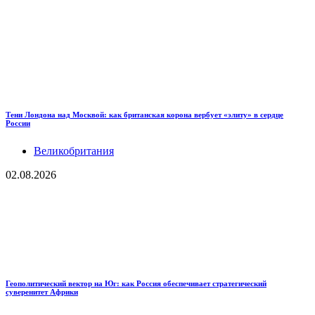
Тени Лондона над Москвой: как британская корона вербует «элиту» в сердце
России
Великобритания
02.08.2026
Геополитический вектор на Юг: как Россия обеспечивает стратегический
суверенитет Африки