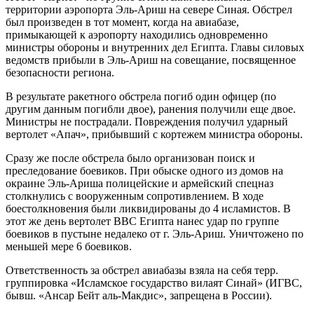
территории аэропорта Эль-Ариш на севере Синая. Обстрел
был произведен в тот момент, когда на авиабазе,
примыкающей к аэропорту находились одновременно
министры обороны и внутренних дел Египта. Главы силовых
ведомств прибыли в Эль-Ариш на совещание, посвященное
безопасности региона.
В результате ракетного обстрела погиб один офицер (по
другим данным погибли двое), ранения получили еще двое.
Министры не пострадали. Повреждения получил ударный
вертолет «Апач», прибывший с кортежем министра обороны.
Сразу же после обстрела было организован поиск и
преследование боевиков. При обыске одного из домов на
окраине Эль-Ариша полицейские и армейский спецназ
столкнулись с вооруженным сопротивлением. В ходе
боестолкновения были ликвидированы до 4 исламистов. В
этот же день вертолет ВВС Египта нанес удар по группе
боевиков в пустыне недалеко от г. Эль-Ариш. Уничтожено по
меньшей мере 6 боевиков.
Ответственность за обстрел авиабазы взяла на себя терр.
группировка «Исламское государство вилаят Синай» (ИГВС,
бывш. «Ансар Бейт аль-Макдис», запрещена в России).