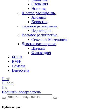
Словения
Эстония
Шестое расширение
Албания
Хорватия
Седьмое расширение
Черногория
Восьмое расширение
Северная Македония
Девятое расширение
Швеция
Финляндия
БПЛА
ВМФ
Сомали
Венесуэла
7K
125K
0
Военный обозреватель
Публикации