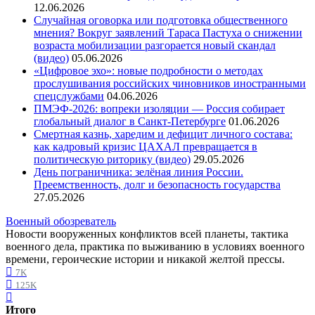
12.06.2026
Случайная оговорка или подготовка общественного
мнения? Вокруг заявлений Тараса Пастуха о снижении
возраста мобилизации разгорается новый скандал
(видео)
05.06.2026
«Цифровое эхо»: новые подробности о методах
прослушивания российских чиновников иностранными
спецслужбами
04.06.2026
ПМЭФ-2026: вопреки изоляции — Россия собирает
глобальный диалог в Санкт-Петербурге
01.06.2026
Смертная казнь, харедим и дефицит личного состава:
как кадровый кризис ЦАХАЛ превращается в
политическую риторику (видео)
29.05.2026
День пограничника: зелёная линия России.
Преемственность, долг и безопасность государства
27.05.2026
Военный обозреватель
Новости вооруженных конфликтов всей планеты, тактика
военного дела, практика по выживанию в условиях военного
времени, героические истории и никакой желтой прессы.
7K
125K
Итого