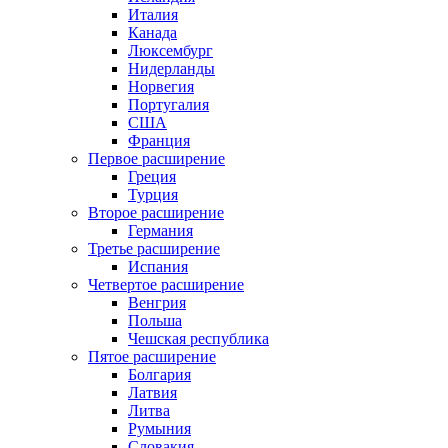
Италия
Канада
Люксембург
Нидерланды
Норвегия
Португалия
США
Франция
Первое расширение
Греция
Турция
Второе расширение
Германия
Третье расширение
Испания
Четвертое расширение
Венгрия
Польша
Чешская республика
Пятое расширение
Болгария
Латвия
Литва
Румыния
Словакия