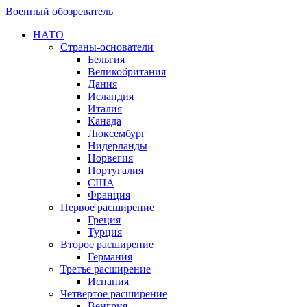
Военный обозреватель
НАТО
Страны-основатели
Бельгия
Великобритания
Дания
Исландия
Италия
Канада
Люксембург
Нидерланды
Норвегия
Португалия
США
Франция
Первое расширение
Греция
Турция
Второе расширение
Германия
Третье расширение
Испания
Четвертое расширение
Венгрия