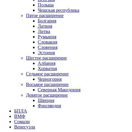
Польша
Чешская республика
Пятое расширение
Болгария
Латвия
Литва
Румыния
Словакия
Словения
Эстония
Шестое расширение
Албания
Хорватия
Седьмое расширение
Черногория
Восьмое расширение
Северная Македония
Девятое расширение
Швеция
Финляндия
БПЛА
ВМФ
Сомали
Венесуэла