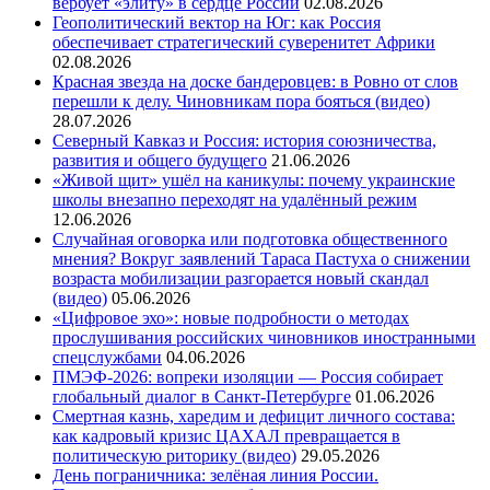
вербует «элиту» в сердце России
02.08.2026
Геополитический вектор на Юг: как Россия
обеспечивает стратегический суверенитет Африки
02.08.2026
Красная звезда на доске бандеровцев: в Ровно от слов
перешли к делу. Чиновникам пора бояться (видео)
28.07.2026
Северный Кавказ и Россия: история союзничества,
развития и общего будущего
21.06.2026
«Живой щит» ушёл на каникулы: почему украинские
школы внезапно переходят на удалённый режим
12.06.2026
Случайная оговорка или подготовка общественного
мнения? Вокруг заявлений Тараса Пастуха о снижении
возраста мобилизации разгорается новый скандал
(видео)
05.06.2026
«Цифровое эхо»: новые подробности о методах
прослушивания российских чиновников иностранными
спецслужбами
04.06.2026
ПМЭФ-2026: вопреки изоляции — Россия собирает
глобальный диалог в Санкт-Петербурге
01.06.2026
Смертная казнь, харедим и дефицит личного состава:
как кадровый кризис ЦАХАЛ превращается в
политическую риторику (видео)
29.05.2026
День пограничника: зелёная линия России.