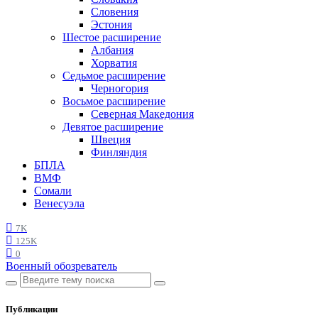
Словения
Эстония
Шестое расширение
Албания
Хорватия
Седьмое расширение
Черногория
Восьмое расширение
Северная Македония
Девятое расширение
Швеция
Финляндия
БПЛА
ВМФ
Сомали
Венесуэла
7K
125K
0
Военный обозреватель
Публикации