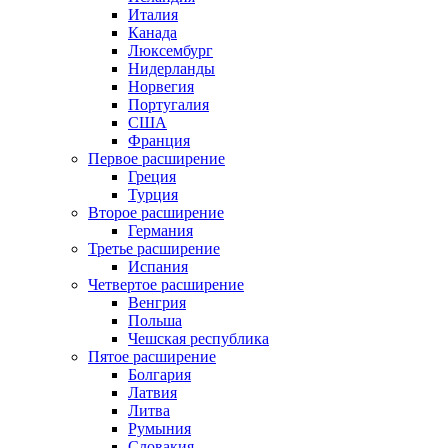
Италия
Канада
Люксембург
Нидерланды
Норвегия
Португалия
США
Франция
Первое расширение
Греция
Турция
Второе расширение
Германия
Третье расширение
Испания
Четвертое расширение
Венгрия
Польша
Чешская республика
Пятое расширение
Болгария
Латвия
Литва
Румыния
Словакия