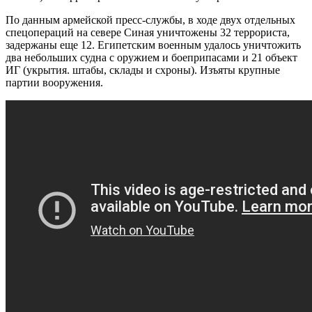
По данным армейской пресс-службы, в ходе двух отдельных
спецопераций на севере Синая уничтожены 32 террориста,
задержаны еще 12. Египетским военным удалось уничтожить
два небольших судна с оружием и боеприпасами и 21 объект
ИГ (укрытия. штабы, склады и схроны). Изъяты крупные
партии вооружения.