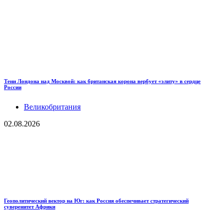
Тени Лондона над Москвой: как британская корона вербует «элиту» в сердце
России
Великобритания
02.08.2026
Геополитический вектор на Юг: как Россия обеспечивает стратегический
суверенитет Африки