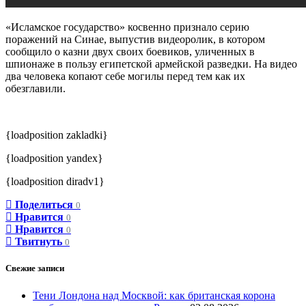
«Исламское государство» косвенно признало серию
поражений на Синае, выпустив видеоролик, в котором
сообщило о казни двух своих боевиков, уличенных в
шпионаже в пользу египетской армейской разведки. На видео
два человека копают себе могилы перед тем как их
обезглавили.
{loadposition zakladki}
{loadposition yandex}
{loadposition diradv1}
Поделиться
0
Нравится
0
Нравится
0
Твитнуть
0
Свежие записи
Тени Лондона над Москвой: как британская корона