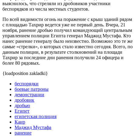
выяснилось, что стреляли из дробовиков участники
беспорядков из числа местных студентов.
По всей видимости огонь на поражение с крыш зданий рядом
с площадью Тахрир ведется уже не первый день. Вчера, 21
ноября, ранение дробью получил командующий центральным
управлением полиции Египта генерал Маджид Мустафа. Кто
нанес ранение генералу было неизвестно. Возможно это те же
самые «стрелки», о которых стало известно сегодня. Всего, по
данным полиции, в результате столкновений на площади
Тахрир за последние дни ранения получили 24 офицера и
более 80 рядовых.
{loadposition zakladki}
беспорядки
боевые патроны
демонстрации
дробовик
дробью
Египет
египетская полиция
Каир
Маджид Мустафа
ранение