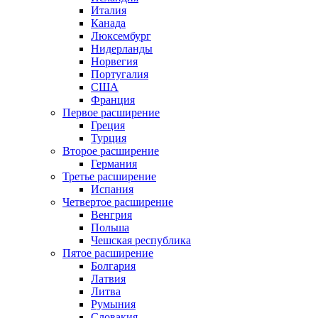
Италия
Канада
Люксембург
Нидерланды
Норвегия
Португалия
США
Франция
Первое расширение
Греция
Турция
Второе расширение
Германия
Третье расширение
Испания
Четвертое расширение
Венгрия
Польша
Чешская республика
Пятое расширение
Болгария
Латвия
Литва
Румыния
Словакия