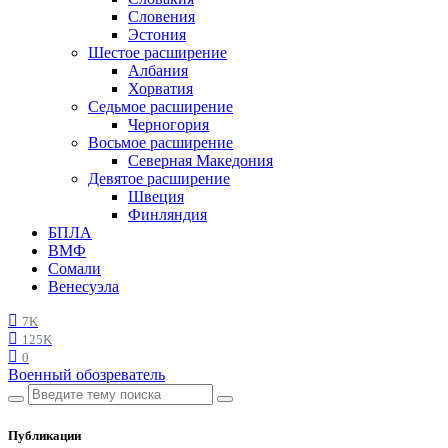
Словения
Эстония
Шестое расширение
Албания
Хорватия
Седьмое расширение
Черногория
Восьмое расширение
Северная Македония
Девятое расширение
Швеция
Финляндия
БПЛА
ВМФ
Сомали
Венесуэла
7K
125K
0
Военный обозреватель
Публикации