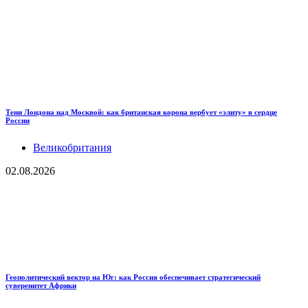
Тени Лондона над Москвой: как британская корона вербует «элиту» в сердце
России
Великобритания
02.08.2026
Геополитический вектор на Юг: как Россия обеспечивает стратегический
суверенитет Африки