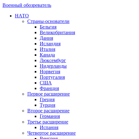
Военный обозреватель
НАТО
Страны-основатели
Бельгия
Великобритания
Дания
Исландия
Италия
Канада
Люксембург
Нидерланды
Норвегия
Португалия
США
Франция
Первое расширение
Греция
Турция
Второе расширение
Германия
Третье расширение
Испания
Четвертое расширение
Венгрия