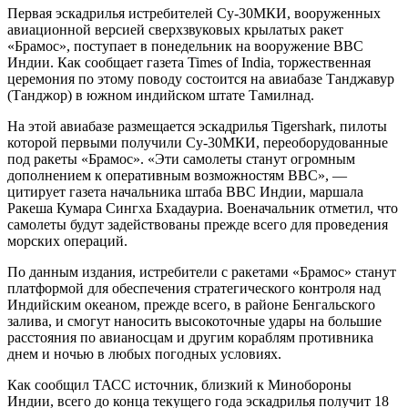
Первая эскадрилья истребителей Су-30МКИ, вооруженных
авиационной версией сверхзвуковых крылатых ракет
«Брамос», поступает в понедельник на вооружение ВВС
Индии. Как сообщает газета Times of India, торжественная
церемония по этому поводу состоится на авиабазе Танджавур
(Танджор) в южном индийском штате Тамилнад.
На этой авиабазе размещается эскадрилья Tigershark, пилоты
которой первыми получили Су-30МКИ, переоборудованные
под ракеты «Брамос». «Эти самолеты станут огромным
дополнением к оперативным возможностям ВВС», —
цитирует газета начальника штаба ВВС Индии, маршала
Ракеша Кумара Сингха Бхадауриа. Военачальник отметил, что
самолеты будут задействованы прежде всего для проведения
морских операций.
По данным издания, истребители с ракетами «Брамос» станут
платформой для обеспечения стратегического контроля над
Индийским океаном, прежде всего, в районе Бенгальского
залива, и смогут наносить высокоточные удары на большие
расстояния по авианосцам и другим кораблям противника
днем и ночью в любых погодных условиях.
Как сообщил ТАСС источник, близкий к Минобороны
Индии, всего до конца текущего года эскадрилья получит 18