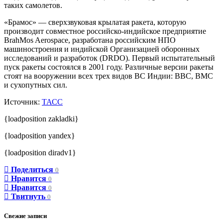
таких самолетов.
«Брамос» — сверхзвуковая крылатая ракета, которую
производит совместное российско-индийское предприятие
BrahMos Aerospace, разработана российским НПО
машиностроения и индийской Организацией оборонных
исследований и разработок (DRDO). Первый испытательный
пуск ракеты состоялся в 2001 году. Различные версии ракеты
стоят на вооружении всех трех видов ВС Индии: ВВС, ВМС
и сухопутных сил.
Источник:
ТАСС
{loadposition zakladki}
{loadposition yandex}
{loadposition diradv1}
Поделиться
0
Нравится
0
Нравится
0
Твитнуть
0
Свежие записи