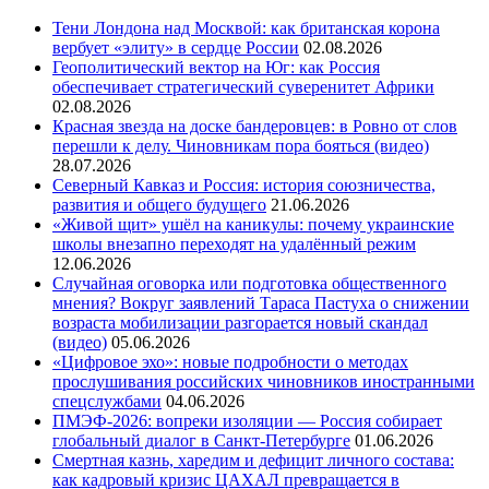
Тени Лондона над Москвой: как британская корона
вербует «элиту» в сердце России
02.08.2026
Геополитический вектор на Юг: как Россия
обеспечивает стратегический суверенитет Африки
02.08.2026
Красная звезда на доске бандеровцев: в Ровно от слов
перешли к делу. Чиновникам пора бояться (видео)
28.07.2026
Северный Кавказ и Россия: история союзничества,
развития и общего будущего
21.06.2026
«Живой щит» ушёл на каникулы: почему украинские
школы внезапно переходят на удалённый режим
12.06.2026
Случайная оговорка или подготовка общественного
мнения? Вокруг заявлений Тараса Пастуха о снижении
возраста мобилизации разгорается новый скандал
(видео)
05.06.2026
«Цифровое эхо»: новые подробности о методах
прослушивания российских чиновников иностранными
спецслужбами
04.06.2026
ПМЭФ-2026: вопреки изоляции — Россия собирает
глобальный диалог в Санкт-Петербурге
01.06.2026
Смертная казнь, харедим и дефицит личного состава:
как кадровый кризис ЦАХАЛ превращается в