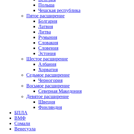
Польша
Чешская республика
Пятое расширение
Болгария
Латвия
Литва
Румыния
Словакия
Словения
Эстония
Шестое расширение
Албания
Хорватия
Седьмое расширение
Черногория
Восьмое расширение
Северная Македония
Девятое расширение
Швеция
Финляндия
БПЛА
ВМФ
Сомали
Венесуэла