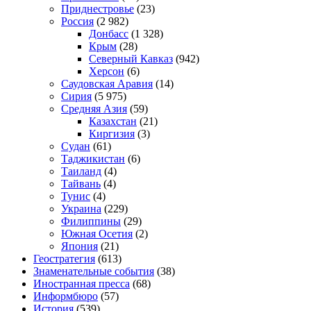
Приднестровье
(23)
Россия
(2 982)
Донбасс
(1 328)
Крым
(28)
Северный Кавказ
(942)
Херсон
(6)
Саудовская Аравия
(14)
Сирия
(5 975)
Средняя Азия
(59)
Казахстан
(21)
Киргизия
(3)
Судан
(61)
Таджикистан
(6)
Таиланд
(4)
Тайвань
(4)
Тунис
(4)
Украина
(229)
Филиппины
(29)
Южная Осетия
(2)
Япония
(21)
Геостратегия
(613)
Знаменательные события
(38)
Иностранная пресса
(68)
Информбюро
(57)
История
(539)