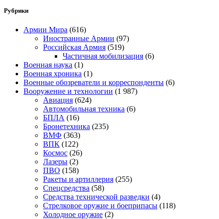
Рубрики
Армии Мира
(616)
Иностранные Армии
(97)
Российская Армия
(519)
Частичная мобилизация
(6)
Военная наука
(1)
Военная хроника
(1)
Военные обозреватели и корреспонденты
(6)
Вооружение и технологии
(1 987)
Авиация
(624)
Автомобильная техника
(6)
БПЛА
(16)
Бронетехника
(235)
ВМФ
(363)
ВПК
(122)
Космос
(26)
Лазеры
(2)
ПВО
(158)
Ракеты и артиллерия
(255)
Спецсредства
(58)
Средства технической разведки
(4)
Стрелковое оружие и боеприпасы
(118)
Холодное оружие
(2)