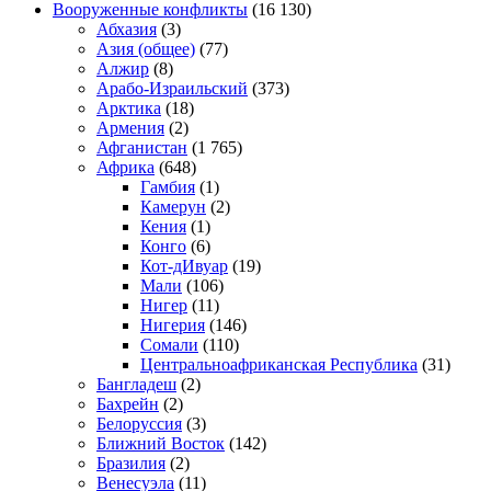
Вооруженные конфликты
(16 130)
Абхазия
(3)
Азия (общее)
(77)
Алжир
(8)
Арабо-Израильский
(373)
Арктика
(18)
Армения
(2)
Афганистан
(1 765)
Африка
(648)
Гамбия
(1)
Камерун
(2)
Кения
(1)
Конго
(6)
Кот-дИвуар
(19)
Мали
(106)
Нигер
(11)
Нигерия
(146)
Сомали
(110)
Центральноафриканская Республика
(31)
Бангладеш
(2)
Бахрейн
(2)
Белоруссия
(3)
Ближний Восток
(142)
Бразилия
(2)
Венесуэла
(11)