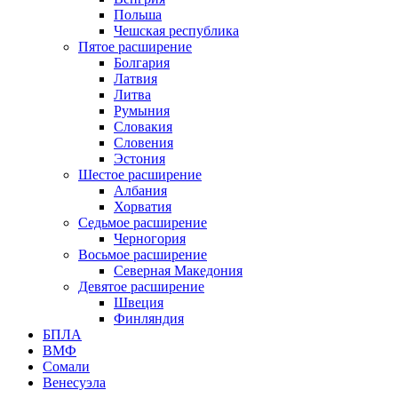
Польша
Чешская республика
Пятое расширение
Болгария
Латвия
Литва
Румыния
Словакия
Словения
Эстония
Шестое расширение
Албания
Хорватия
Седьмое расширение
Черногория
Восьмое расширение
Северная Македония
Девятое расширение
Швеция
Финляндия
БПЛА
ВМФ
Сомали
Венесуэла