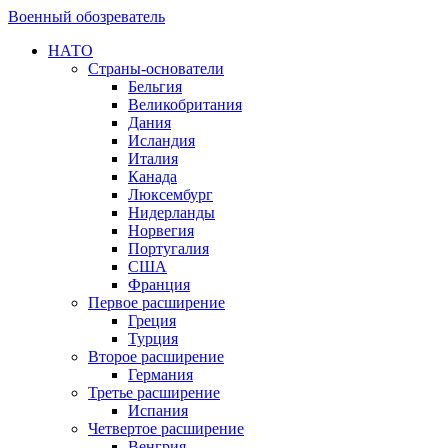
Военный обозреватель
НАТО
Страны-основатели
Бельгия
Великобритания
Дания
Исландия
Италия
Канада
Люксембург
Нидерланды
Норвегия
Португалия
США
Франция
Первое расширение
Греция
Турция
Второе расширение
Германия
Третье расширение
Испания
Четвертое расширение
Венгрия