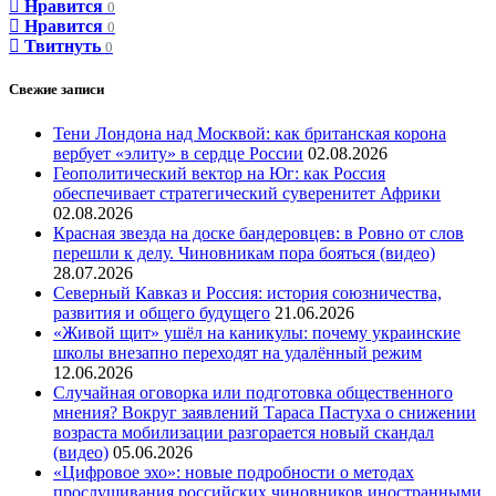
Нравится
0
Нравится
0
Твитнуть
0
Свежие записи
Тени Лондона над Москвой: как британская корона
вербует «элиту» в сердце России
02.08.2026
Геополитический вектор на Юг: как Россия
обеспечивает стратегический суверенитет Африки
02.08.2026
Красная звезда на доске бандеровцев: в Ровно от слов
перешли к делу. Чиновникам пора бояться (видео)
28.07.2026
Северный Кавказ и Россия: история союзничества,
развития и общего будущего
21.06.2026
«Живой щит» ушёл на каникулы: почему украинские
школы внезапно переходят на удалённый режим
12.06.2026
Случайная оговорка или подготовка общественного
мнения? Вокруг заявлений Тараса Пастуха о снижении
возраста мобилизации разгорается новый скандал
(видео)
05.06.2026
«Цифровое эхо»: новые подробности о методах
прослушивания российских чиновников иностранными