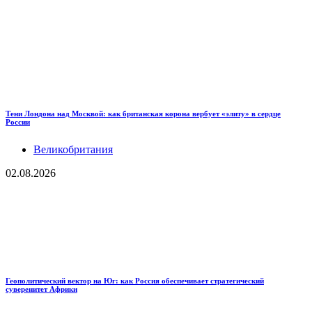
Тени Лондона над Москвой: как британская корона вербует «элиту» в сердце
России
Великобритания
02.08.2026
Геополитический вектор на Юг: как Россия обеспечивает стратегический
суверенитет Африки