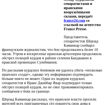
сепаратистами и
иранскими
вооружёнными
силами, передаёт
france24.com
со
ссылкой на агентство
France Presse.
Представитель
сепаратистов Шерзад
Каманкар сообщил
французским журналистам, что бои продолжались более 10
часов. Утром в воскресенье иранская артиллерия продолжила
обстрел позиций курдов в районе селения Банджавин в
иракской провинции Сулеймания.
По рассказам курдских боевиков им удалось убить «несколько
иранских солдат», однако эту информацию подтвердить
больше никто не может. Один из лидеров курдских
сепаратистов в Ираке Джаббар Явар подтвердил только
обстрел позиций курдов, но не смог прокомментировать
сообщения о боях на границе.
Шерзад Каманкар рассказал, что иранские власти просили
жителей всех приграничных сёл покинуть свои дома в