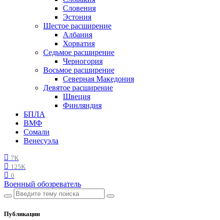
Словения
Эстония
Шестое расширение
Албания
Хорватия
Седьмое расширение
Черногория
Восьмое расширение
Северная Македония
Девятое расширение
Швеция
Финляндия
БПЛА
ВМФ
Сомали
Венесуэла
7K
125K
0
Военный обозреватель
Публикации