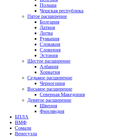
Польша
Чешская республика
Пятое расширение
Болгария
Латвия
Литва
Румыния
Словакия
Словения
Эстония
Шестое расширение
Албания
Хорватия
Седьмое расширение
Черногория
Восьмое расширение
Северная Македония
Девятое расширение
Швеция
Финляндия
БПЛА
ВМФ
Сомали
Венесуэла