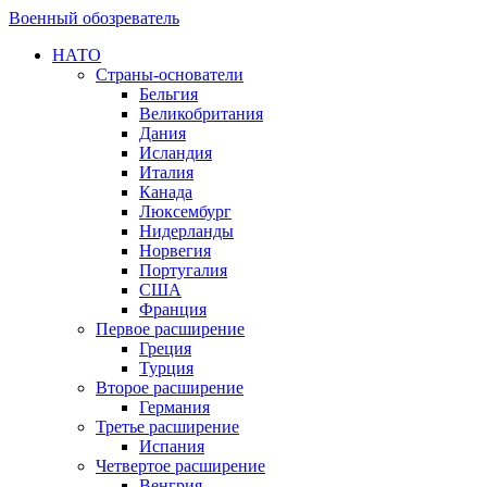
Военный обозреватель
НАТО
Страны-основатели
Бельгия
Великобритания
Дания
Исландия
Италия
Канада
Люксембург
Нидерланды
Норвегия
Португалия
США
Франция
Первое расширение
Греция
Турция
Второе расширение
Германия
Третье расширение
Испания
Четвертое расширение
Венгрия