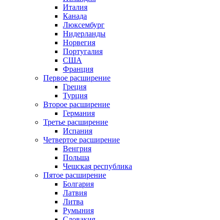
Италия
Канада
Люксембург
Нидерланды
Норвегия
Португалия
США
Франция
Первое расширение
Греция
Турция
Второе расширение
Германия
Третье расширение
Испания
Четвертое расширение
Венгрия
Польша
Чешская республика
Пятое расширение
Болгария
Латвия
Литва
Румыния
Словакия