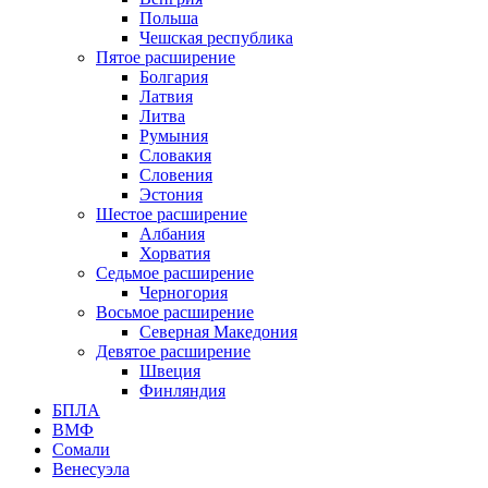
Польша
Чешская республика
Пятое расширение
Болгария
Латвия
Литва
Румыния
Словакия
Словения
Эстония
Шестое расширение
Албания
Хорватия
Седьмое расширение
Черногория
Восьмое расширение
Северная Македония
Девятое расширение
Швеция
Финляндия
БПЛА
ВМФ
Сомали
Венесуэла