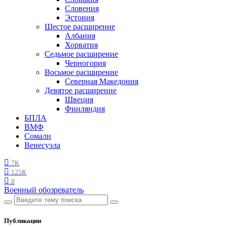
Словения
Эстония
Шестое расширение
Албания
Хорватия
Седьмое расширение
Черногория
Восьмое расширение
Северная Македония
Девятое расширение
Швеция
Финляндия
БПЛА
ВМФ
Сомали
Венесуэла
7K
125K
0
Военный обозреватель
Публикации