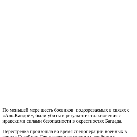
По меньшей мере шесть боевиков, подозреваемых в связях с
«Аль-Каидой», были убиты в результате столкновения с
иракскими силами безопасности в окрестностях Багдада.
Перестрелка произошла во время спецоперации военных в
городе Сулейман-Бек к северу от столицы, сообщил в