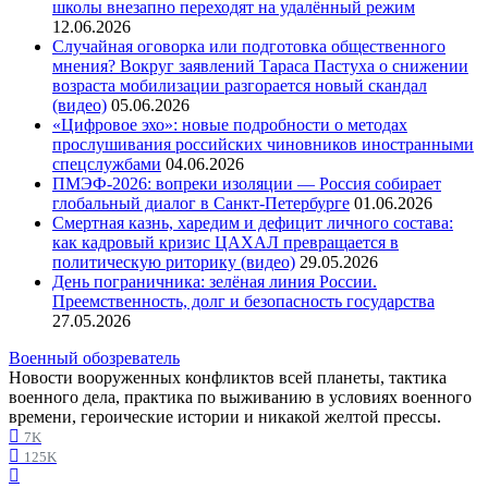
школы внезапно переходят на удалённый режим
12.06.2026
Случайная оговорка или подготовка общественного
мнения? Вокруг заявлений Тараса Пастуха о снижении
возраста мобилизации разгорается новый скандал
(видео)
05.06.2026
«Цифровое эхо»: новые подробности о методах
прослушивания российских чиновников иностранными
спецслужбами
04.06.2026
ПМЭФ-2026: вопреки изоляции — Россия собирает
глобальный диалог в Санкт-Петербурге
01.06.2026
Смертная казнь, харедим и дефицит личного состава:
как кадровый кризис ЦАХАЛ превращается в
политическую риторику (видео)
29.05.2026
День пограничника: зелёная линия России.
Преемственность, долг и безопасность государства
27.05.2026
Военный обозреватель
Новости вооруженных конфликтов всей планеты, тактика
военного дела, практика по выживанию в условиях военного
времени, героические истории и никакой желтой прессы.
7K
125K