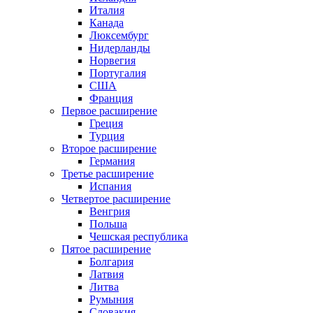
Италия
Канада
Люксембург
Нидерланды
Норвегия
Португалия
США
Франция
Первое расширение
Греция
Турция
Второе расширение
Германия
Третье расширение
Испания
Четвертое расширение
Венгрия
Польша
Чешская республика
Пятое расширение
Болгария
Латвия
Литва
Румыния
Словакия