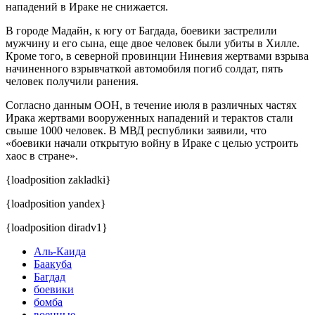
нападений в Ираке не снижается.
В городе Мадайн, к югу от Багдада, боевики застрелили
мужчину и его сына, еще двое человек были убиты в Хилле.
Кроме того, в северной провинции Ниневия жертвами взрыва
начиненного взрывчаткой автомобиля погиб солдат, пять
человек получили ранения.
Согласно данным ООН, в течение июля в различных частях
Ирака жертвами вооруженных нападений и терактов стали
свыше 1000 человек. В МВД республики заявили, что
«боевики начали открытую войну в Ираке с целью устроить
хаос в стране».
{loadposition zakladki}
{loadposition yandex}
{loadposition diradv1}
Аль-Каида
Баакуба
Багдад
боевики
бомба
военные