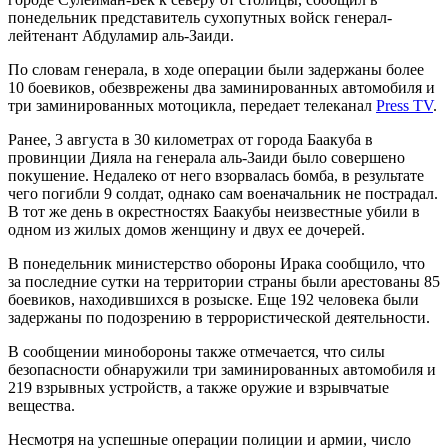
понедельник представитель сухопутных войск генерал-
лейтенант Абдуламир аль-Заиди.
По словам генерала, в ходе операции были задержаны более
10 боевиков, обезврежены два заминированных автомобиля и
три заминированных мотоцикла, передает телеканал
Press TV
.
Ранее, 3 августа в 30 километрах от города Баакуба в
провинции Дияла на генерала аль-Заиди было совершено
покушение. Недалеко от него взорвалась бомба, в результате
чего погибли 9 солдат, однако сам военачальник не пострадал.
В тот же день в окрестностях Баакубы неизвестные убили в
одном из жилых домов женщину и двух ее дочерей.
В понедельник министерство обороны Ирака сообщило, что
за последние сутки на территории страны были арестованы 85
боевиков, находившихся в розыске. Еще 192 человека были
задержаны по подозрению в террористической деятельности.
В сообщении минобороны также отмечается, что силы
безопасности обнаружили три заминированных автомобиля и
219 взрывных устройств, а также оружие и взрывчатые
вещества.
Несмотря на успешные операции полиции и армии, число