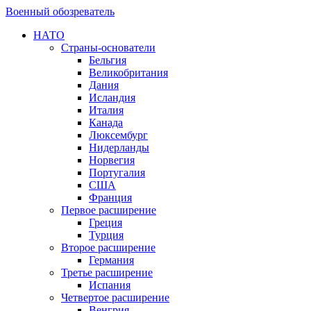
Военный обозреватель
НАТО
Страны-основатели
Бельгия
Великобритания
Дания
Исландия
Италия
Канада
Люксембург
Нидерланды
Норвегия
Португалия
США
Франция
Первое расширение
Греция
Турция
Второе расширение
Германия
Третье расширение
Испания
Четвертое расширение
Венгрия