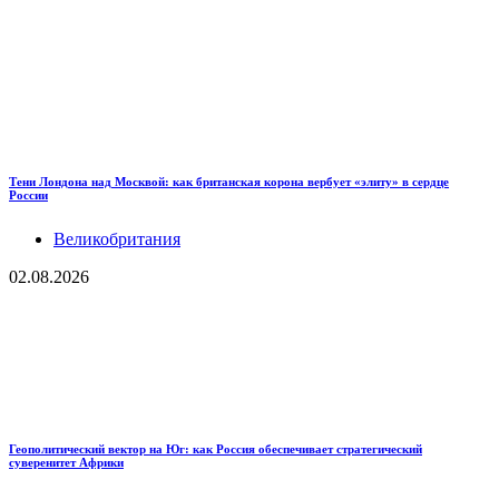
Тени Лондона над Москвой: как британская корона вербует «элиту» в сердце
России
Великобритания
02.08.2026
Геополитический вектор на Юг: как Россия обеспечивает стратегический
суверенитет Африки